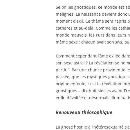
Selon les gnostiques, ce monde est a
malignes. La naissance devient donc un
moment d’exil. Ce thème sera repris p
cathares et au-delà. Comme les catha
monde mauvais, les Purs dans leurs r
même sexe : chacun avait son
sòci
, o
Comment cependant l’âme exilée dans u
son sexe astral ? La révélation se nom
4
perdu
. Par une chance providentielle
passée, que les mystiques gnostiques
origine enfouie, c’est la révélation i
gnostiques – dix-huit siècles avant Fre
enfin dévoilée et désormais illuminati
Renouveau théosophique
La gnose hostile à l’hétérosexualité s