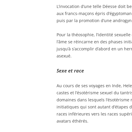
L’invocation d’une telle Déesse doit b
aux francs-maçons épris d’égyptomanie
puis par la promotion d’une androgyn
Pour la théosophie, l’identité sexuell
l’âme se réincarne en des phases init
jusqu’à s’accomplir d’abord en un her
asexué.
Sexe et race
Au cours de ses voyages en Inde, Hele
castes et l’ésotérisme sexuel du tantris
domaines dans lesquels l’ésotérisme n
initiatiques qui sont autant d’étapes 
races inférieures vers les races supér
avatars éthérés.