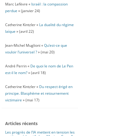
Marc Lefèvre «
Israël : la compassion
perdue
» (janvier 24)
Catherine Kintzler «
La dualité du régime
laïque
» (avril 22)
Jean-Michel Muglioni «
Qu’est-ce que
vouloir l’universel ?
» (mai 20)
André Perrin «
De quoi le nom de Le Pen
est-il le nom?
» (avril 18)
Catherine Kintzler «
Du respect érigé en
principe. Blasphème et retournement
victimaire
» (mai 17)
Articles récents
Les progrès de l’IA mettent en tension les