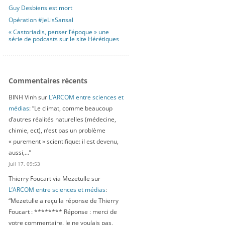
Guy Desbiens est mort
Opération #JeLisSansal
« Castoriadis, penser l’époque » une
série de podcasts sur le site Hérétiques
Commentaires récents
BINH Vinh
sur
L’ARCOM entre sciences et
médias
: “
Le climat, comme beaucoup
d’autres réalités naturelles (médecine,
chimie, ect), n’est pas un problème
« purement » scientifique: il est devenu,
aussi,…
”
Juil 17, 09:53
Thierry Foucart via Mezetulle
sur
L’ARCOM entre sciences et médias
:
“
Mezetulle a reçu la réponse de Thierry
Foucart : ******** Réponse : merci de
votre commentaire. Je ne voulais pas,