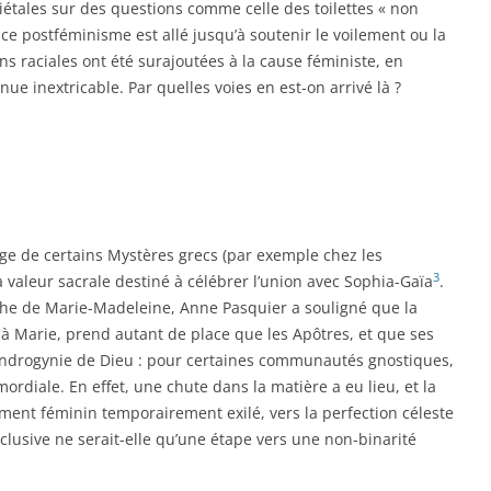
ciétales sur des questions comme celle des toilettes « non
ce postféminisme est allé jusqu’à soutenir le voilement ou la
ons raciales ont été surajoutées à la cause féministe, en
ue inextricable. Par quelles voies en est-on arrivé là ?
age de certains Mystères grecs (par exemple chez les
3
à valeur sacrale destiné à célébrer l’union avec Sophia-Gaïa
.
phe de Marie-Madeleine, Anne Pasquier a souligné que la
 à Marie, prend autant de place que les Apôtres, et que ses
androgynie de Dieu : pour certaines communautés gnostiques,
rimordiale. En effet, une chute dans la matière a eu lieu, et la
ment féminin temporairement exilé, vers la perfection céleste
xclusive ne serait-elle qu’une étape vers une non-binarité