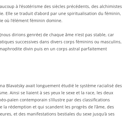
eaucoup à l’ésotérisme des siècles précédents, des alchimistes
. Elle se traduit d’abord par une spiritualisation du féminin,
ie où l’élément féminin domine.
e (nous dirions genrée) de chaque âme n’est pas stable, car
iatiques successives dans divers corps féminins ou masculins,
maphrodite divin puis en un corps astral parfaitement
na Blavatsky avait longuement étudié le système racialisé des
me. Ainsi se liaient à ses yeux le sexe et la race, les deux
éo-païen contemporain s’illustre par des classifications
de la rédemption et qui scandent les progrès de l’âme, des
ieures, et des manifestations bestiales du sexe jusqu’à ses