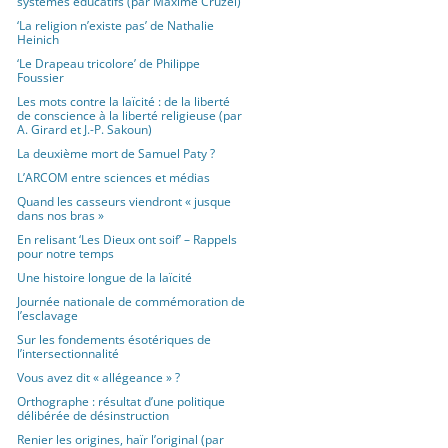
systèmes éducatifs (par Maxime Cruzel)
‘La religion n’existe pas’ de Nathalie
Heinich
‘Le Drapeau tricolore’ de Philippe
Foussier
Les mots contre la laïcité : de la liberté
de conscience à la liberté religieuse (par
A. Girard et J.-P. Sakoun)
La deuxième mort de Samuel Paty ?
L’ARCOM entre sciences et médias
Quand les casseurs viendront « jusque
dans nos bras »
En relisant ‘Les Dieux ont soif’ – Rappels
pour notre temps
Une histoire longue de la laïcité
Journée nationale de commémoration de
l’esclavage
Sur les fondements ésotériques de
l’intersectionnalité
Vous avez dit « allégeance » ?
Orthographe : résultat d’une politique
délibérée de désinstruction
Renier les origines, haïr l’original (par