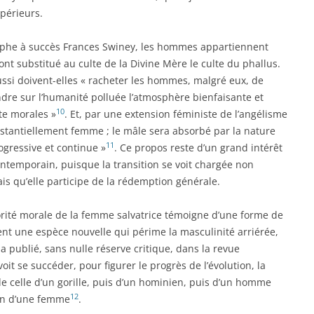
périeurs.
ophe à succès Frances Swiney, les hommes appartiennent
ont substitué au culte de la Divine Mère le culte du phallus.
ssi doivent-elles « racheter les hommes, malgré eux, de
ndre sur l’humanité polluée l’atmosphère bienfaisante et
10
ite morales »
. Et, par une extension féministe de l’angélisme
antiellement femme ; le mâle sera absorbé par la nature
11
ogressive et continue »
. Ce propos reste d’un grand intérêt
ntemporain, puisque la transition se voit chargée non
is qu’elle participe de la rédemption générale.
orité morale de la femme salvatrice témoigne d’une forme de
ent une espèce nouvelle qui périme la masculinité arriérée,
ublié, sans nulle réserve critique, dans la revue
 voit se succéder, pour figurer le progrès de l’évolution, la
 celle d’un gorille, puis d’un hominien, puis d’un homme
12
fin d’une femme
.