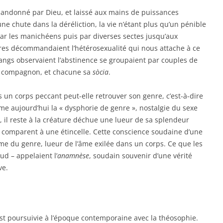
bandonné par Dieu, et laissé aux mains de puissances
e chute dans la déréliction, la vie n’étant plus qu’un pénible
ar les manichéens puis par diverses sectes jusqu’aux
res décommandaient l’hétérosexualité qui nous attache à ce
angs observaient l’abstinence se groupaient par couples de
u compagnon, et chacune sa
sòcia
.
n corps peccant peut-elle retrouver son genre, c’est-à-dire
me aujourd’hui la « dysphorie de genre », nostalgie du sexe
, il reste à la créature déchue une lueur de sa splendeur
 comparent à une étincelle. Cette conscience soudaine d’une
ntime du genre, lueur de l’âme exilée dans un corps. Ce que les
ud – appelaient l’
anamnèse
, soudain souvenir d’une vérité
ve.
’est poursuivie à l’époque contemporaine avec la théosophie.