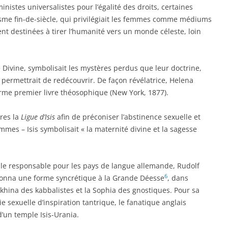
nistes universalistes pour l’égalité des droits, certaines
tisme fin-de-siècle, qui privilégiait les femmes comme médiums
ent destinées à tirer l’humanité vers un monde céleste, loin
e Divine, symbolisait les mystères perdus que leur doctrine,
permettrait de redécouvrir. De façon révélatrice, Helena
me premier livre théosophique (New York, 1877).
res la
Ligue d’Isis
afin de préconiser l’abstinence sexuelle et
mes – Isis symbolisait « la maternité divine et la sagesse
t le responsable pour les pays de langue allemande, Rudolf
6
 donna une forme syncrétique à la Grande Déesse
, dans
 Shekhina des kabbalistes et la Sophia des gnostiques. Pour sa
e sexuelle d’inspiration tantrique, le fanatique anglais
’un temple Isis-Urania.