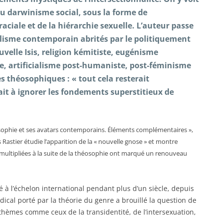
du darwinisme social, sous la forme de
aciale et de la hiérarchie sexuelle. L’auteur passe
nalisme contemporain abrités par le politiquement
ouvelle Isis, religion kémitiste, eugénisme
e, artificialisme post-humaniste, post-féminisme
s théosophiques : « tout cela resterait
ait à ignorer les fondements superstitieux de
éosophie et ses avatars contemporains. Éléments complémentaires »,
 Rastier étudie l’apparition de la « nouvelle gnose » et montre
 multipliées à la suite de la théosophie ont marqué un renouveau
 à l’échelon international pendant plus d’un siècle, depuis
ical porté par la théorie du genre a brouillé la question de
s thèmes comme ceux de la transidentité, de l’intersexuation,