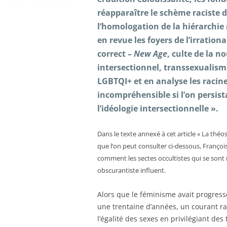
réapparaître le schème raciste 
l’homologation de la hiérarchie r
en revue les foyers de l’irratio
correct –
New Age
, culte de la n
intersectionnel, transsexualism
LGBTQI+ et en analyse les racine
incompréhensible si l’on persist
l’idéologie intersectionnelle ».
Dans le texte annexé à cet article « La th
que l’on peut consulter ci-dessous, François
comment les sectes occultistes qui se sont
obscurantiste influent.
Alors que le féminisme avait progressé
une trentaine d’années, un courant rad
l’égalité des sexes en privilégiant de