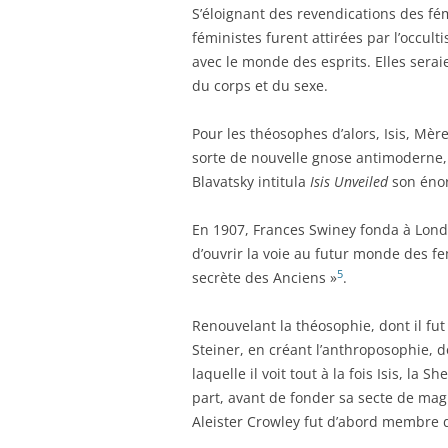
S’éloignant des revendications des fémi
féministes furent attirées par l’occul
avec le monde des esprits. Elles serai
du corps et du sexe.
Pour les théosophes d’alors, Isis, Mèr
sorte de nouvelle gnose antimoderne, 
Blavatsky intitula
Isis Unveiled
son énor
En 1907, Frances Swiney fonda à Lond
d’ouvrir la voie au futur monde des fem
5
secrète des Anciens »
.
Renouvelant la théosophie, dont il fu
Steiner, en créant l’anthroposophie,
laquelle il voit tout à la fois Isis, la
part, avant de fonder sa secte de magi
Aleister Crowley fut d’abord membre d