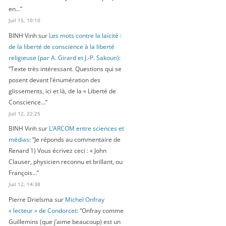
en…
”
Juil 15, 10:10
BINH Vinh
sur
Les mots contre la laïcité :
de la liberté de conscience à la liberté
religieuse (par A. Girard et J.-P. Sakoun)
:
“
Texte très intéressant. Questions qui se
posent devant l’énumération des
glissements, ici et là, de la « Liberté de
Conscience…
”
Juil 12, 22:25
BINH Vinh
sur
L’ARCOM entre sciences et
médias
: “
Je réponds au commentaire de
Renard 1) Vous écrivez ceci : « John
Clauser, physicien reconnu et brillant, ou
François…
”
Juil 12, 14:38
Pierre Drielsma
sur
Michel Onfray
« lecteur » de Condorcet
: “
Onfray comme
Guillemins (que j’aime beaucoup) est un