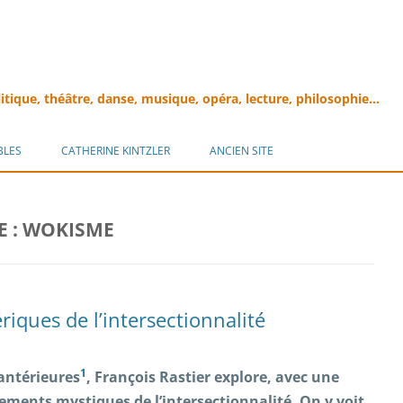
litique, théâtre, danse, musique, opéra, lecture, philosophie…
Aller
au
BLES
CATHERINE KINTZLER
ANCIEN SITE
contenu
E :
WOKISME
iques de l’intersectionnalité
1
antérieures
, François Rastier explore, avec une
ements mystiques de l’intersectionnalité. On y voit