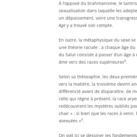
À l’opposé du brahmanisme, le tantris
sexualisation dans laquelle les adeptes
un dépassement, voire une transgressi
Age
y a trouvé son compte.
En outre, la métaphysique du sexe se m
une théorie raciale : à chaque âge du 
du Salut consiste à passer d’un âge à
8
âme vers des races supérieures
.
Selon sa théosophie, les deux premièr
vers la matière, la troisième devint
différencié avant de disparaître, de m
celle qui règne à présent, la race ar
redécouvrent les mystères oubliés pour
chair » ; si bien que les races à venir,
9
asexuées »
.
On voit ici se dessiner les fondements 