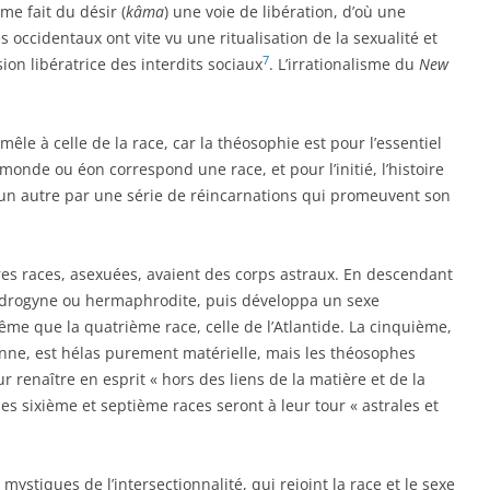
me fait du désir (
kâma
) une voie de libération, d’où une
 occidentaux ont vite vu une ritualisation de la sexualité et
7
on libératrice des interdits sociaux
. L’irrationalisme du
New
êle à celle de la race, car la théosophie est pour l’essentiel
monde ou éon correspond une race, et pour l’initié, l’histoire
 un autre par une série de réincarnations qui promeuvent son
es races, asexuées, avaient des corps astraux. En descendant
 androgyne ou hermaphrodite, puis développa un sexe
ême que la quatrième race, celle de l’Atlantide. La cinquième,
yenne, est hélas purement matérielle, mais les théosophes
 renaître en esprit « hors des liens de la matière et de la
 les sixième et septième races seront à leur tour « astrales et
mystiques de l’intersectionnalité, qui rejoint la race et le sexe