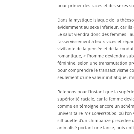
pour primer des races et des sexes su
Dans la mystique isiaque de la théos
évidemment au sexe inférieur, car ils 
Le salut viendra donc des femmes : au
l’asservissement à leurs vices et répa
vivifiante de la pensée et de la condu
romantique, « l’homme deviendra subst
féminine, selon une transmutation pr
pour comprendre le transactivisme co
seulement d’une valeur initiatique, ma
Retenons pour l’instant que la supéri
supériorité raciale, car la femme devi
comme en témoigne encore un schéma p
universitaire
The Conversation
, où l’on
silhouette d’un chimpanzé précédée de
animalisé portant une lance, puis en