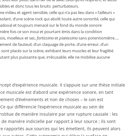
sibles et donc tous les bruits perturbateurs.
milieu et agent sensible, celle qui n’a pas lieu dans « l’ailleurs »
solant, d’une scène rock qui abolit toute autre sonorité, celle qui
aradoxal et toujours menacé sur le fond du monde sonore
ière fois ce son inouï et pourtant émis dans la condition
fois, moelleux et sec,
fortissimo
et
pianissimo
sans potentiomètre…,
ement de fauteuil, d’un claquage de porte, d’une erreur, d’un
ont placés sur la scène, exhibant leurs muscles et leur fragilité.
autant plus puissante que, irrécusable, elle ne mobilise aucune
oncept d’expérience musicale. Il s’appuie sur une thèse initiale
nce musicale est d’abord une expérience sonore, en tant
ivement d’événements et non de choses – le son est
e qui différencie l’expérience musicale au sein de
constitue de manière insulaire par une rupture causale : les
e manière indicielle par rapport à leur source ; ils sont
re rapportés aux sources qui les émettent, ils peuvent alors
 aux autres. Cette autonomie qui élève la surface en