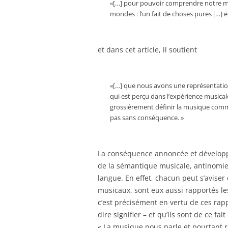
«[…] pour pouvoir comprendre notre m
mondes : l’un fait de choses pures […] e
et dans cet article, il soutient
«[…] que nous avons une représentatio
qui est perçu dans l’expérience musicale
grossièrement définir la musique comm
pas sans conséquence. »
La conséquence annoncée et développée
de la sémantique musicale, antinomie
langue. En effet, chacun peut s’aviser 
musicaux, sont eux aussi rapportés le
c’est précisément en vertu de ces rapp
dire signifier – et qu’ils sont de ce fa
« La musique nous parle et pourtant ri