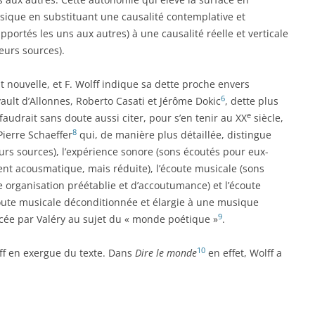
sique en substituant une causalité contemplative et
pportés les uns aux autres) à une causalité réelle et verticale
leurs sources).
nt nouvelle, et F. Wolff indique sa dette proche envers
6
ult d’Allonnes, Roberto Casati et Jérôme Dokic
, dette plus
e
l faudrait sans doute aussi citer, pour s’en tenir au XX
siècle,
8
ierre Schaeffer
qui, de manière plus détaillée, distingue
eurs sources), l’expérience sonore (sons écoutés pour eux-
 acousmatique, mais réduite), l’écoute musicale (sons
 organisation préétablie et d’accoutumance) et l’écoute
ute musicale déconditionnée et élargie à une musique
9
ncée par Valéry au sujet du « monde poétique »
.
10
ff en exergue du texte. Dans
Dire le monde
en effet, Wolff a