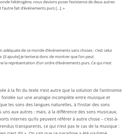
onde hétérogène, nous devions poser l’existence de deux autres
t l’autre fait d’événements purs […]. »
n adéquate de ce monde d’événements sans choses : c’est celui
. [il ajoute] Je tenterai donc de montrer que l’on peut
e la représentation d’un ordre d’événements purs. Ce qui n’est
 à la fin du texte n’est autre que la solution de l’antinomie
 fondée sur une analogie incomplète entre musique et
que les sons des langues naturelles, à l’instar des sons
s uns aux autres ; mais, à la différence des sons musicaux,
orts internes qu’ils peuvent référer à autre chose – c’est-à-
it rendus transparents, ce qui n’est pas le cas de la musique :
en n’est dit ». On sait que ce paradoxe a été souligné