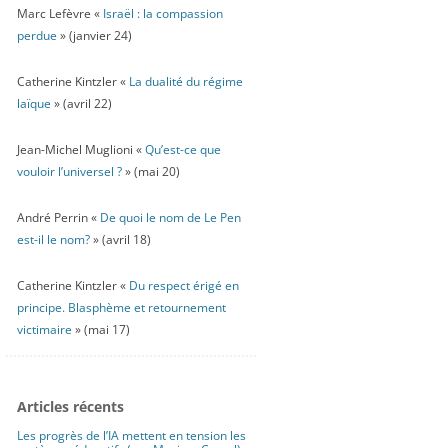
Marc Lefèvre «
Israël : la compassion
perdue
» (janvier 24)
Catherine Kintzler «
La dualité du régime
laïque
» (avril 22)
Jean-Michel Muglioni «
Qu’est-ce que
vouloir l’universel ?
» (mai 20)
André Perrin «
De quoi le nom de Le Pen
est-il le nom?
» (avril 18)
Catherine Kintzler «
Du respect érigé en
principe. Blasphème et retournement
victimaire
» (mai 17)
Articles récents
Les progrès de l’IA mettent en tension les