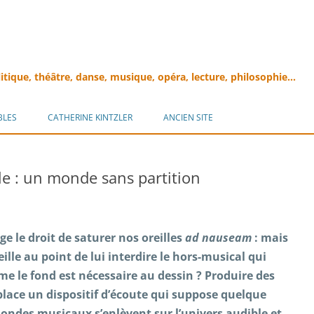
litique, théâtre, danse, musique, opéra, lecture, philosophie…
Aller
au
BLES
CATHERINE KINTZLER
ANCIEN SITE
contenu
e : un monde sans partition
ge le droit de saturer nos oreilles
ad nauseam
: mais
eille au point de lui interdire le hors-musical qui
e le fond est nécessaire au dessin ? Produire des
place un dispositif d’écoute qui suppose quelque
mondes musicaux s’enlèvent sur l’univers audible et