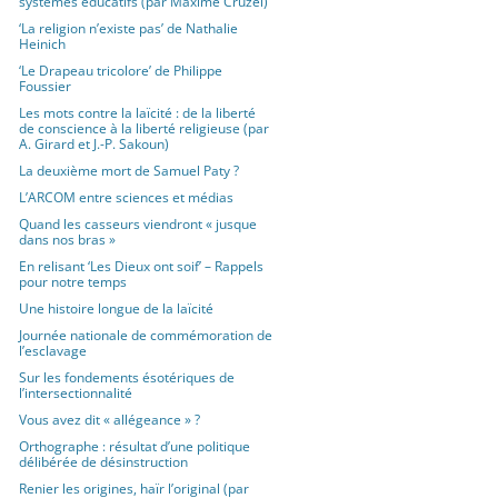
systèmes éducatifs (par Maxime Cruzel)
‘La religion n’existe pas’ de Nathalie
Heinich
‘Le Drapeau tricolore’ de Philippe
Foussier
Les mots contre la laïcité : de la liberté
de conscience à la liberté religieuse (par
A. Girard et J.-P. Sakoun)
La deuxième mort de Samuel Paty ?
L’ARCOM entre sciences et médias
Quand les casseurs viendront « jusque
dans nos bras »
En relisant ‘Les Dieux ont soif’ – Rappels
pour notre temps
Une histoire longue de la laïcité
Journée nationale de commémoration de
l’esclavage
Sur les fondements ésotériques de
l’intersectionnalité
Vous avez dit « allégeance » ?
Orthographe : résultat d’une politique
délibérée de désinstruction
Renier les origines, haïr l’original (par