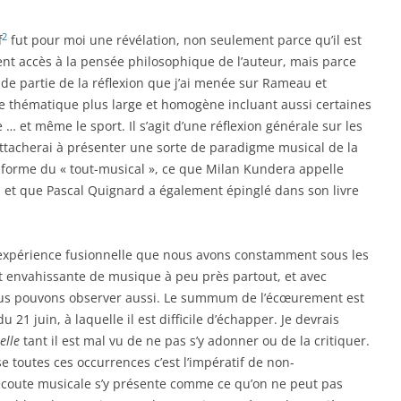
2
f
fut pour moi une révélation, non seulement parce qu’il est
nt accès à la pensée philosophique de l’auteur, mais parce
de partie de la réflexion que j’ai menée sur Rameau et
e thématique plus large et homogène incluant aussi certaines
… et même le sport. Il s’agit d’une réflexion générale sur les
m’attacherai à présenter une sorte de paradigme musical de la
 la forme du « tout-musical », ce que Milan Kundera appelle
, et que Pascal Quignard a également épinglé dans son livre
e expérience fusionnelle que nous avons constamment sous les
t envahissante de musique à peu près partout, et avec
ous pouvons observer aussi. Le summum de l’écœurement est
u 21 juin, à laquelle il est difficile d’échapper. Je devrais
elle
tant il est mal vu de ne pas s’y adonner ou de la critiquer.
se toutes ces occurrences c’est l’impératif de non-
: l’écoute musicale s’y présente comme ce qu’on ne peut pas