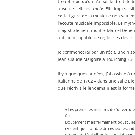
troubler ou qu’on n’a pas le droit de 
absolue : elle est
toute
. Elle impose si
cette figure de la musique non seulem
l’écoute musicale impossible. Le mythe
magistralement montré Marcel Detie
autrui, incapable de régler ses désirs 
Je commencerai par un récit, une histoi
5
Jean-Claude Malgoire à Tourcoing ? »
Il y a quelques années, j’ai assisté à 
italienne de 1762 – dans une salle pl
que j’écrivis le lendemain est la form
« Les premières mesures de l’ouverture r
fois.
Doucement mais fermement bousculés ho
évident que nombre de ces jeunes audit
du son frotté et vibré, ici et maintenant, 