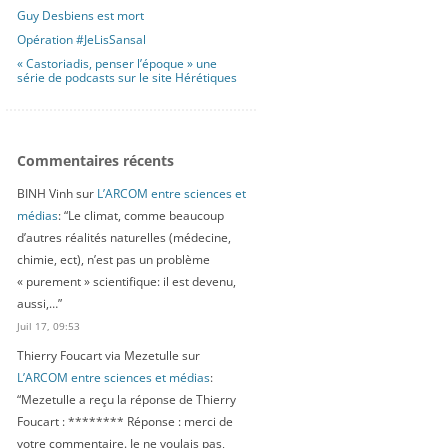
Guy Desbiens est mort
Opération #JeLisSansal
« Castoriadis, penser l’époque » une
série de podcasts sur le site Hérétiques
Commentaires récents
BINH Vinh
sur
L’ARCOM entre sciences et
médias
: “
Le climat, comme beaucoup
d’autres réalités naturelles (médecine,
chimie, ect), n’est pas un problème
« purement » scientifique: il est devenu,
aussi,…
”
Juil 17, 09:53
Thierry Foucart via Mezetulle
sur
L’ARCOM entre sciences et médias
:
“
Mezetulle a reçu la réponse de Thierry
Foucart : ******** Réponse : merci de
votre commentaire. Je ne voulais pas,