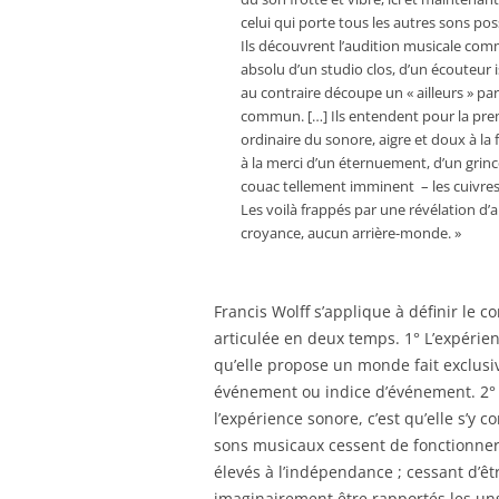
celui qui porte tous les autres sons pos
Ils découvrent l’audition musicale comme 
absolu d’un studio clos, d’un écouteur i
au contraire découpe un « ailleurs » p
commun. […] Ils entendent pour la prem
ordinaire du sonore, aigre et doux à la 
à la merci d’un éternuement, d’un grinc
couac tellement imminent – les cuivres s
Les voilà frappés par une révélation d’
croyance, aucun arrière-monde. »
Francis Wolff s’applique à définir le c
articulée en deux temps. 1° L’expérie
qu’elle propose un monde fait exclus
événement ou indice d’événement. 2° C
l’expérience sonore, c’est qu’elle s’y 
sons musicaux cessent de fonctionner d
élevés à l’indépendance ; cessant d’êt
imaginairement être rapportés les uns