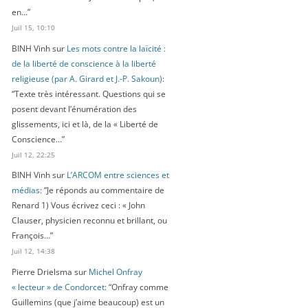
en…
”
Juil 15, 10:10
BINH Vinh
sur
Les mots contre la laïcité :
de la liberté de conscience à la liberté
religieuse (par A. Girard et J.-P. Sakoun)
:
“
Texte très intéressant. Questions qui se
posent devant l’énumération des
glissements, ici et là, de la « Liberté de
Conscience…
”
Juil 12, 22:25
BINH Vinh
sur
L’ARCOM entre sciences et
médias
: “
Je réponds au commentaire de
Renard 1) Vous écrivez ceci : « John
Clauser, physicien reconnu et brillant, ou
François…
”
Juil 12, 14:38
Pierre Drielsma
sur
Michel Onfray
« lecteur » de Condorcet
: “
Onfray comme
Guillemins (que j’aime beaucoup) est un