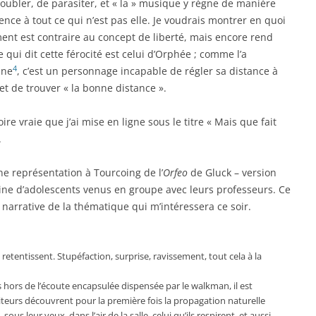
troubler, de parasiter, et « la » musique y règne de manière
lence à tout ce qui n’est pas elle. Je voudrais montrer en quoi
ent est contraire au concept de liberté, mais encore rend
 qui dit cette férocité est celui d’Orphée ; comme l’a
4
nne
, c’est un personnage incapable de régler sa distance à
et de trouver « la bonne distance ».
re vraie que j’ai mise en ligne sous le titre « Mais que fait
.
une représentation à Tourcoing de l’
Orfeo
de Gluck – version
eine d’adolescents venus en groupe avec leurs professeurs. Ce
e narrative de la thématique qui m’intéressera ce soir.
etentissent. Stupéfaction, surprise, ravissement, tout cela à la
rs de l’écoute encapsulée dispensée par le walkman, il est
eurs découvrent pour la première fois la propagation naturelle
sous leur yeux, dans l’air de la salle, celui qu’ils respirent, et aussi