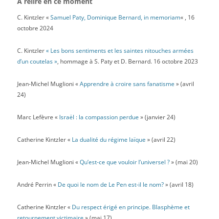
À relire en ce moment
C. Kintzler «
Samuel Paty, Dominique Bernard, in memoriam
« , 16
octobre 2024
C. Kintzler
« Les bons sentiments et les saintes nitouches armées
d’un coutelas »
, hommage à S. Paty et D. Bernard. 16 octobre 2023
Jean-Michel Muglioni «
Apprendre à croire sans fanatisme
» (avril
24)
Marc Lefèvre «
Israël : la compassion perdue
» (janvier 24)
Catherine Kintzler «
La dualité du régime laïque
» (avril 22)
Jean-Michel Muglioni «
Qu’est-ce que vouloir l’universel ?
» (mai 20)
André Perrin «
De quoi le nom de Le Pen est-il le nom?
» (avril 18)
Catherine Kintzler «
Du respect érigé en principe. Blasphème et
retournement victimaire
» (mai 17)