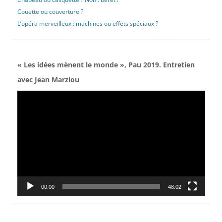
Couette ou couverture ?
L’opéra merveilleux : machines ou effets spéciaux ?
« Les idées mènent le monde », Pau 2019. Entretien
avec Jean Marziou
Lecteur
vidéo
00:00
48:02