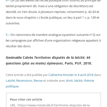
4
– Le cas des élèves de l’école publique (non soumis au principe de
laïcité proprement dit, mais à une obligation de discrétion) est
abordé, on s’en doute, à plusieurs reprises, notamment p. 42-43 et
dans le sous-chapitre « L’école publique, un lieu à part ? », p. 139 et
suivantes.
5
– On raisonnera de manière analogue (question suivante n°2) sur
les campagnes par affiches d’une organisation religieuse appelant à
récolter des dons.
Gwénaële Calvès
Territoires disputés de la laïcité. 44
questions (plus ou moins) épineuses
, Paris, PUF, 2018.
Cette entrée a été publiée
par
Catherine Kintzler
le
4 avril 2018
dans
Laïcité
,
Recensions
,
Revue
et indexée avec
droit
,
laïcité
,
théorie
politique
.
Pour citer cet article
URL : https://www.mezetulle.fr/territoires-disputes-de-la-