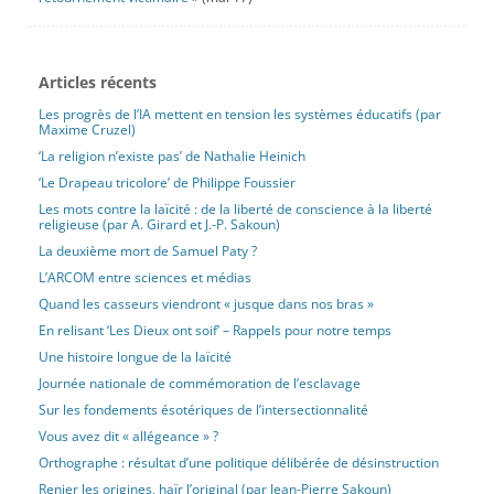
Articles récents
Les progrès de l’IA mettent en tension les systèmes éducatifs (par
Maxime Cruzel)
‘La religion n’existe pas’ de Nathalie Heinich
‘Le Drapeau tricolore’ de Philippe Foussier
Les mots contre la laïcité : de la liberté de conscience à la liberté
religieuse (par A. Girard et J.-P. Sakoun)
La deuxième mort de Samuel Paty ?
L’ARCOM entre sciences et médias
Quand les casseurs viendront « jusque dans nos bras »
En relisant ‘Les Dieux ont soif’ – Rappels pour notre temps
Une histoire longue de la laïcité
Journée nationale de commémoration de l’esclavage
Sur les fondements ésotériques de l’intersectionnalité
Vous avez dit « allégeance » ?
Orthographe : résultat d’une politique délibérée de désinstruction
Renier les origines, haïr l’original (par Jean-Pierre Sakoun)