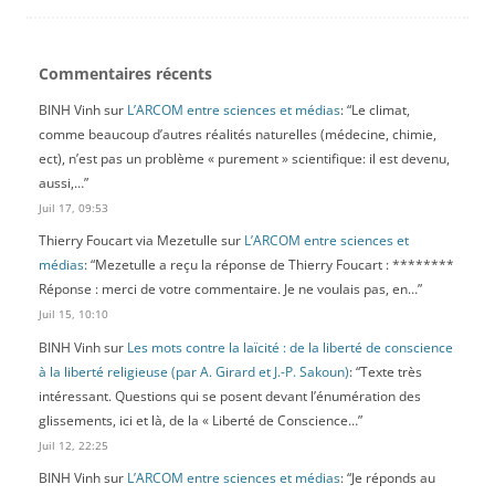
Commentaires récents
BINH Vinh
sur
L’ARCOM entre sciences et médias
: “
Le climat,
comme beaucoup d’autres réalités naturelles (médecine, chimie,
ect), n’est pas un problème « purement » scientifique: il est devenu,
aussi,…
”
Juil 17, 09:53
Thierry Foucart via Mezetulle
sur
L’ARCOM entre sciences et
médias
: “
Mezetulle a reçu la réponse de Thierry Foucart : ********
Réponse : merci de votre commentaire. Je ne voulais pas, en…
”
Juil 15, 10:10
BINH Vinh
sur
Les mots contre la laïcité : de la liberté de conscience
à la liberté religieuse (par A. Girard et J.-P. Sakoun)
: “
Texte très
intéressant. Questions qui se posent devant l’énumération des
glissements, ici et là, de la « Liberté de Conscience…
”
Juil 12, 22:25
BINH Vinh
sur
L’ARCOM entre sciences et médias
: “
Je réponds au