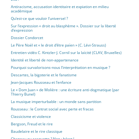
Antiracisme, accusation identitaire et expiation en milieu
académique
Qu’est-ce que vouloir l’universel ?
Sur l’expression « droit au blasphème ». Dossier sur la liberté
d’expression
Dossier Condorcet
Le Père Noël et « le droit d’être païen » (C. Lévi-Strauss)
Entretien vidéo C. Kintzler-J. Cornil sur la laïcité (CLAV, Bruxelles)
Identité et liberté de non-appartenance
Pourquoi survalorisons-nous l’interprétation en musique ?
Descartes, la bigoterie et le fanatisme
Jean-Jacques Rousseau et l’enfance
Le « Dom Juan » de Molière : une écriture anti-dogmatique (par
Thierry Bunel)
La musique imperturbable : un monde sans partition
Rousseau : le Contrat social avec perte et fracas
Classicisme et violence
Bergson, Freud et le rire
Baudelaire et le rire classique
Chapeau ou casquette ? Non : béret !