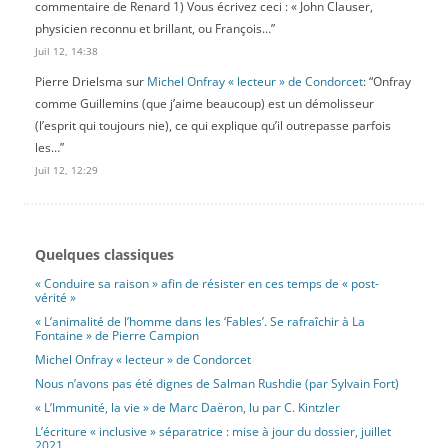
commentaire de Renard 1) Vous écrivez ceci : « John Clauser,
physicien reconnu et brillant, ou François…
”
Juil 12, 14:38
Pierre Drielsma
sur
Michel Onfray « lecteur » de Condorcet
: “
Onfray
comme Guillemins (que j’aime beaucoup) est un démolisseur
(l’esprit qui toujours nie), ce qui explique qu’il outrepasse parfois
les…
”
Juil 12, 12:29
Quelques classiques
« Conduire sa raison » afin de résister en ces temps de « post-
vérité »
« L’animalité de l’homme dans les ‘Fables’. Se rafraîchir à La
Fontaine » de Pierre Campion
Michel Onfray « lecteur » de Condorcet
Nous n’avons pas été dignes de Salman Rushdie (par Sylvain Fort)
« L’Immunité, la vie » de Marc Daëron, lu par C. Kintzler
L’écriture « inclusive » séparatrice : mise à jour du dossier, juillet
2021