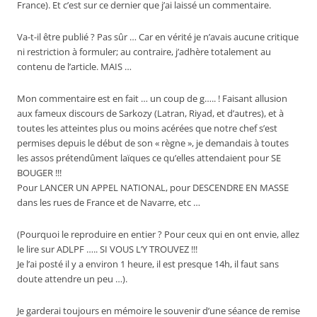
France). Et c’est sur ce dernier que j’ai laissé un commentaire.
Va-t-il être publié ? Pas sûr … Car en vérité je n’avais aucune critique
ni restriction à formuler; au contraire, j’adhère totalement au
contenu de l’article. MAIS …
Mon commentaire est en fait … un coup de g….. ! Faisant allusion
aux fameux discours de Sarkozy (Latran, Riyad, et d’autres), et à
toutes les atteintes plus ou moins acérées que notre chef s’est
permises depuis le début de son « règne », je demandais à toutes
les assos prétendûment laïques ce qu’elles attendaient pour SE
BOUGER !!!
Pour LANCER UN APPEL NATIONAL, pour DESCENDRE EN MASSE
dans les rues de France et de Navarre, etc …
(Pourquoi le reproduire en entier ? Pour ceux qui en ont envie, allez
le lire sur ADLPF ….. SI VOUS L’Y TROUVEZ !!!
Je l’ai posté il y a environ 1 heure, il est presque 14h, il faut sans
doute attendre un peu …).
Je garderai toujours en mémoire le souvenir d’une séance de remise