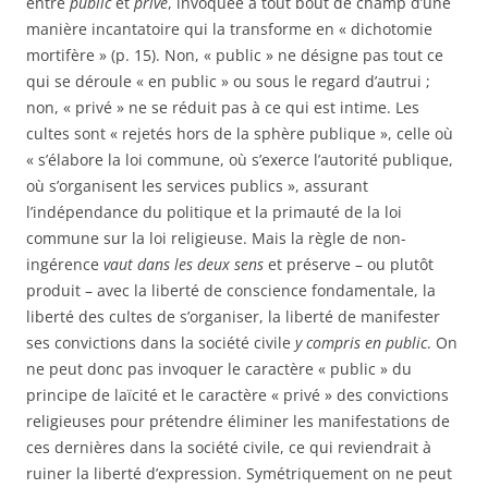
entre
public
et
privé
, invoquée à tout bout de champ d’une
manière incantatoire qui la transforme en « dichotomie
mortifère » (p. 15). Non, « public » ne désigne pas tout ce
qui se déroule « en public » ou sous le regard d’autrui ;
non, « privé » ne se réduit pas à ce qui est intime. Les
cultes sont « rejetés hors de la sphère publique », celle où
« s’élabore la loi commune, où s’exerce l’autorité publique,
où s’organisent les services publics », assurant
l’indépendance du politique et la primauté de la loi
commune sur la loi religieuse. Mais la règle de non-
ingérence
vaut dans les deux sens
et préserve – ou plutôt
produit – avec la liberté de conscience fondamentale, la
liberté des cultes de s’organiser, la liberté de manifester
ses convictions dans la société civile
y compris en public
. On
ne peut donc pas invoquer le caractère « public » du
principe de laïcité et le caractère « privé » des convictions
religieuses pour prétendre éliminer les manifestations de
ces dernières dans la société civile, ce qui reviendrait à
ruiner la liberté d’expression. Symétriquement on ne peut