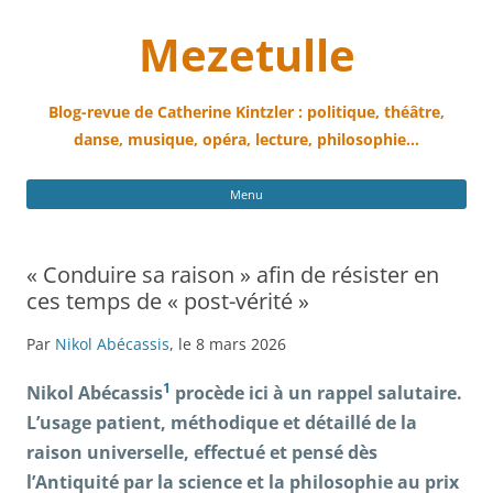
Mezetulle
Blog-revue de Catherine Kintzler : politique, théâtre,
danse, musique, opéra, lecture, philosophie…
All
Menu
au
con
« Conduire sa raison » afin de résister en
ces temps de « post-vérité »
Par
Nikol Abécassis
, le 8 mars 2026
1
Ni
k
ol Abécassis
procède ici à un rappel salutaire.
L’usage patient, méthodique et détaillé de la
raison universelle, effectué et pensé dès
l’Antiquité par la science et la philosophie au prix