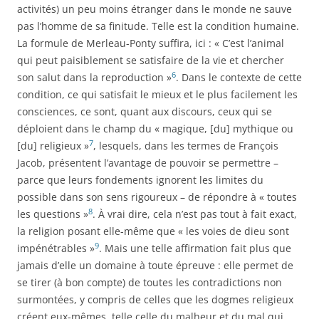
activités) un peu moins étranger dans le monde ne sauve
pas l’homme de sa finitude. Telle est la condition humaine.
La formule de Merleau-Ponty suffira, ici : « C’est l’animal
qui peut paisiblement se satisfaire de la vie et chercher
6
son salut dans la reproduction »
. Dans le contexte de cette
condition, ce qui satisfait le mieux et le plus facilement les
consciences, ce sont, quant aux discours, ceux qui se
déploient dans le champ du « magique, [du] mythique ou
7
[du] religieux »
, lesquels, dans les termes de François
Jacob, présentent l’avantage de pouvoir se permettre –
parce que leurs fondements ignorent les limites du
possible dans son sens rigoureux – de répondre à « toutes
8
les questions »
. À vrai dire, cela n’est pas tout à fait exact,
la religion posant elle-même que « les voies de dieu sont
9
impénétrables »
. Mais une telle affirmation fait plus que
jamais d’elle un domaine à toute épreuve : elle permet de
se
tirer (à bon compte) de toutes les contradictions non
surmontées, y compris de celles que les dogmes religieux
créent eux-mêmes, telle celle du malheur et du mal qui