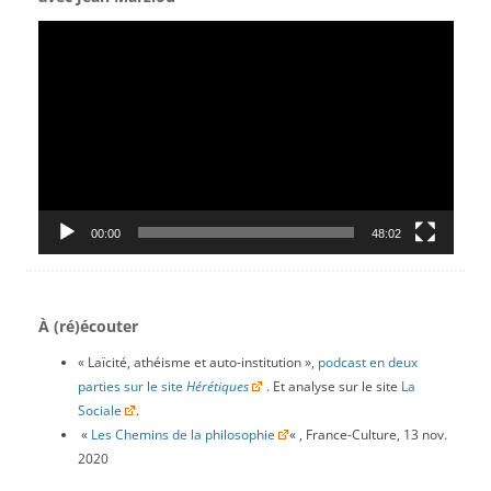
Lecteur
vidéo
00:00
48:02
À (ré)écouter
« Laïcité, athéisme et auto-institution »,
podcast en deux
parties sur le site
Hérétiques
. Et analyse sur le site
La
Sociale
.
«
Les Chemins de la philosophie
« , France-Culture, 13 nov.
2020