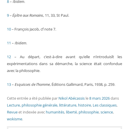
8
–
Ibidem
.
9
– Épître aux Romains
, 11, 33, St Paul.
10
–
François Jacob, cf note 7.
11
–
Ibidem
.
12
– Au départ, c’est-à-dire avant qu’elle n’introduisît les
expérimentations dans sa démarche, la science était confondue
avec la philosophie.
13
–
Esquisses de l’homme
, Éditions Gallimard, Paris, 1938, p. 259.
Cette entrée a été publiée
par
Nikol Abécassis
le
8 mars 2026
dans
Lecture, philosophie générale, littérature, histoire
,
Les classiques
,
Revue
et indexée avec
humanités
,
liberté
,
philosophie
,
science
,
wokisme
.