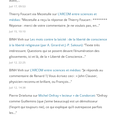
aussi,…
”
Juil 17, 09:53
Thierry Foucart via Mezetulle
sur
L’ARCOM entre sciences et
médias
: “
Mezetulle a reçu la réponse de Thierry Foucart : ********
Réponse : merci de votre commentaire. Je ne voulais pas, en…
”
Juil 15, 10:10
BINH Vinh
sur
Les mots contre la laïcité : de la liberté de conscience
à la liberté religieuse (par A. Girard et J.-P. Sakoun)
: “
Texte très
intéressant. Questions qui se posent devant l’énumération des
glissements, ici et là, de la « Liberté de Conscience…
”
Juil 12, 22:25
BINH Vinh
sur
L’ARCOM entre sciences et médias
: “
Je réponds au
commentaire de Renard 1) Vous écrivez ceci : « John Clauser,
physicien reconnu et brillant, ou François…
”
Juil 12, 14:38
Pierre Drielsma
sur
Michel Onfray « lecteur » de Condorcet
: “
Onfray
comme Guillemins (que j’aime beaucoup) est un démolisseur
(l’esprit qui toujours nie), ce qui explique qu’il outrepasse parfois
les…
”