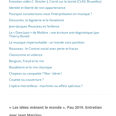
Entretien vidéo C. Kintzler-J. Cornil sur la laïcité (CLAV, Bruxelles)
Identité et liberté de non-appartenance
Pourquoi survalorisons-nous l’interprétation en musique ?
Descartes, la bigoterie et le fanatisme
Jean-Jacques Rousseau et l’enfance
Le « Dom Juan » de Molière : une écriture anti-dogmatique (par
Thierry Bunel)
La musique imperturbable : un monde sans partition
Rousseau : le Contrat social avec perte et fracas
Classicisme et violence
Bergson, Freud et le rire
Baudelaire et le rire classique
Chapeau ou casquette ? Non : béret !
Couette ou couverture ?
L’opéra merveilleux : machines ou effets spéciaux ?
« Les idées mènent le monde », Pau 2019. Entretien
avec Jean Marziou