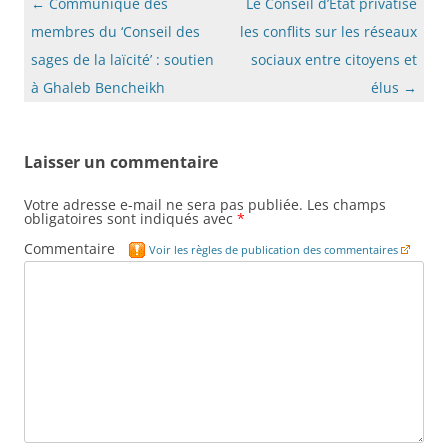
Navigation
←
Communiqué des
Le Conseil d’État privatise
des
membres du ‘Conseil des
les conflits sur les réseaux
articles
sages de la laïcité’ : soutien
sociaux entre citoyens et
à Ghaleb Bencheikh
élus
→
Laisser un commentaire
Votre adresse e-mail ne sera pas publiée.
Les champs
obligatoires sont indiqués avec
*
Commentaire
Voir les règles de publication des commentaires