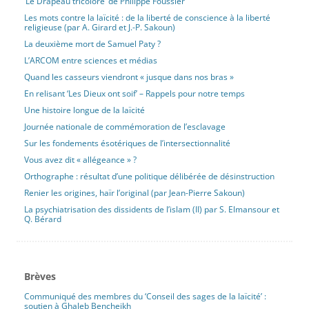
‘Le Drapeau tricolore’ de Philippe Foussier
Les mots contre la laïcité : de la liberté de conscience à la liberté
religieuse (par A. Girard et J.-P. Sakoun)
La deuxième mort de Samuel Paty ?
L’ARCOM entre sciences et médias
Quand les casseurs viendront « jusque dans nos bras »
En relisant ‘Les Dieux ont soif’ – Rappels pour notre temps
Une histoire longue de la laïcité
Journée nationale de commémoration de l’esclavage
Sur les fondements ésotériques de l’intersectionnalité
Vous avez dit « allégeance » ?
Orthographe : résultat d’une politique délibérée de désinstruction
Renier les origines, haïr l’original (par Jean-Pierre Sakoun)
La psychiatrisation des dissidents de l’islam (II) par S. Elmansour et
Q. Bérard
Brèves
Communiqué des membres du ‘Conseil des sages de la laïcité’ :
soutien à Ghaleb Bencheikh