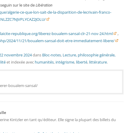
sseguin sur le site de
Libération
que/algerie-ce-que-lon-sait-de-la-disparition-de-lecrivain-franco-
BXNLZZC7NJVPLYCAZ2JOLU/
laicite-republique.org/liberez-boualem-sansal-clr-21-nov-24.html
,
.php/2024/11/21/boualem-sansal-doit-etre-immediatement-libere/
22 novembre 2024
dans
Bloc-notes
,
Lecture, philosophie générale,
lité
et indexée avec
humanités
,
intégrisme
,
liberté
,
littérature
.
iberer-boualem-sansal/
ulle
erine Kintzler en tant qu'éditeur. Elle signe la plupart des billets du