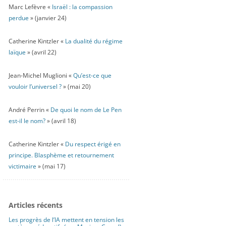
Marc Lefèvre «
Israël : la compassion
perdue
» (janvier 24)
Catherine Kintzler «
La dualité du régime
laïque
» (avril 22)
Jean-Michel Muglioni «
Qu’est-ce que
vouloir l’universel ?
» (mai 20)
André Perrin «
De quoi le nom de Le Pen
est-il le nom?
» (avril 18)
Catherine Kintzler «
Du respect érigé en
principe. Blasphème et retournement
victimaire
» (mai 17)
Articles récents
Les progrès de l’IA mettent en tension les