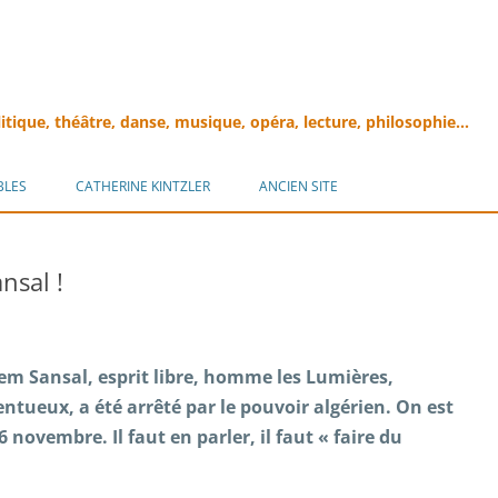
litique, théâtre, danse, musique, opéra, lecture, philosophie…
Aller
au
BLES
CATHERINE KINTZLER
ANCIEN SITE
contenu
nsal !
lem Sansal, esprit libre, homme les Lumières,
ueux, a été arrêté par le pouvoir algérien. On est
6 novembre. Il faut en parler, il faut « faire du