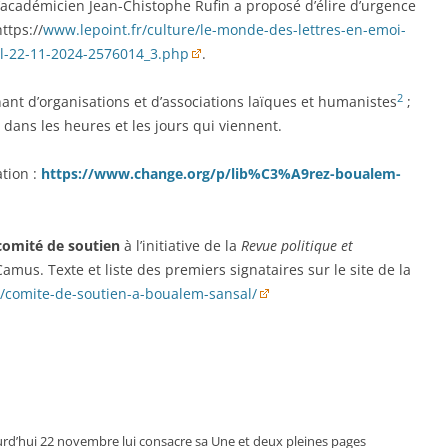
’académicien Jean-Chistophe Rufin a proposé d’élire d’urgence
ttps://
www.lepoint.fr/culture/le-monde-des-lettres-en-emoi-
al-22-11-2024-2576014_3.php
.
2
t d’organisations et d’associations laïques et humanistes
;
 dans les heures et les jours qui viennent.
ation :
https://www.change.org/p/lib%C3%A9rez-boualem-
comité de soutien
à l’initiative de la
Revue politique et
amus. Texte et liste des premiers signataires sur le site de la
r/comite-de-soutien-a-boualem-sansal/
rd’hui 22 novembre lui consacre sa Une et deux pleines pages