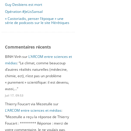
Guy Desbiens est mort
Opération #JeLisSansal
« Castoriadis, penser l’époque » une
série de podcasts sur le site Hérétiques
Commentaires récents
BINH Vinh
sur
L’ARCOM entre sciences et
médias
: “
Le climat, comme beaucoup
d’autres réalités naturelles (médecine,
chimie, ect), n’est pas un problème
« purement » scientifique: il est devenu,
aussi,…
”
Juil 17, 09:53
Thierry Foucart via Mezetulle
sur
L’ARCOM entre sciences et médias
:
“
Mezetulle a reçu la réponse de Thierry
Foucart : ******** Réponse : merci de
votre commentaire. Je ne voulais pas,