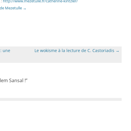
 :
http://www.mezetulle.fr/catherine-kintzler/
s de Mezetulle
→
 : une
Le wokisme à la lecture de C. Castoriadis
→
alem Sansal !
”