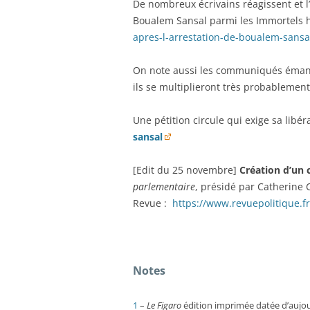
De nombreux écrivains réagissent et l
Boualem Sansal parmi les Immortels h
apres-l-arrestation-de-boualem-sans
On note aussi les communiqués émanan
ils se multiplieront très probablement
Une pétition circule qui exige sa libér
sansal
[Edit du 25 novembre]
Création d’un 
parlementaire
, présidé par Catherine C
Revue :
https://www.revuepolitique.f
Notes
1
–
Le Figaro
édition imprimée datée d’aujou