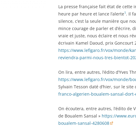
La presse française fait état de cette
1
heure par heure et lance l’alerte
. Il 
silence, c’est la seule manière que n
mince courage de parler et d’écrire, d
vraie et juste, nous éclaire et nous ré
écrivain Kamel Daoud, prix Goncourt 2
https://www.lefigaro.fr/vox/monde/k
reviendra-parmi-nous-tres-bientot-2
On lira, entre autres, l’édito d’Yves 
https://www.lefigaro.fr/vox/monde/bo
Sylvain Tesson daté d’hier, sur le site
franco-algerien-boualem-sansal-dort
On écoutera, entre autres, l’édito de 
de Boualem Sansal »
https://www.euro
boualem-sansal-4280608