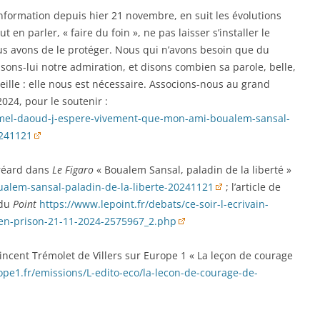
 information depuis hier 21 novembre, en suit les évolutions
faut en parler, « faire du foin », ne pas laisser s’installer le
ous avons de le protéger. Nous qui n’avons besoin que du
isons-lui notre admiration, et disons combien sa parole, belle,
veille : elle nous est nécessaire. Associons-nous au grand
024, pour le soutenir :
amel-daoud-j-espere-vivement-que-mon-ami-boualem-sansal-
0241121
Thréard dans
Le Figaro
« Boualem Sansal, paladin de la liberté »
ualem-sansal-paladin-de-la-liberte-20241121
; l’article de
 du
Point
https://www.lepoint.fr/debats/ce-soir-l-ecrivain-
-en-prison-21-11-2024-2575967_2.php
Vincent Trémolet de Villers sur Europe 1 « La leçon de courage
pe1.fr/emissions/L-edito-eco/la-lecon-de-courage-de-