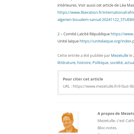
intérieures. Voir aussi cet article de Léa Ma
https://www.liberation.fr/international/afri
algerien-boualem-sansal-20241122_STUE
2
– Comité Laïcité République
https://www.
Unité laïque
https://unitelaique.org/index
Cette entrée a été publiée
par
Mezetulle
le
littérature, histoire
,
Politique, société, actua
Pour citer cet article
URL : https://www.mezetulle.fr/il-faut-l
A propos de Mezet
Mezetulle, c'est Cath
Bloc-notes.