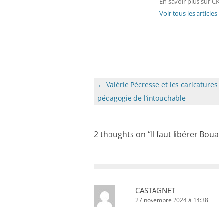
En savoir plus sur CK
Voir tous les article
Navigation
←
Valérie Pécresse et les caricatures
des
pédagogie de l’intouchable
articles
2 thoughts on “
Il faut libérer Bou
CASTAGNET
27 novembre 2024 à 14:38