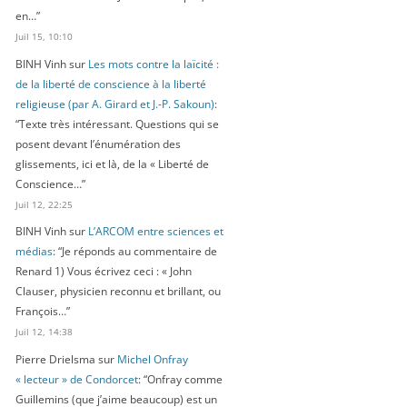
en…
”
Juil 15, 10:10
BINH Vinh
sur
Les mots contre la laïcité :
de la liberté de conscience à la liberté
religieuse (par A. Girard et J.-P. Sakoun)
:
“
Texte très intéressant. Questions qui se
posent devant l’énumération des
glissements, ici et là, de la « Liberté de
Conscience…
”
Juil 12, 22:25
BINH Vinh
sur
L’ARCOM entre sciences et
médias
: “
Je réponds au commentaire de
Renard 1) Vous écrivez ceci : « John
Clauser, physicien reconnu et brillant, ou
François…
”
Juil 12, 14:38
Pierre Drielsma
sur
Michel Onfray
« lecteur » de Condorcet
: “
Onfray comme
Guillemins (que j’aime beaucoup) est un