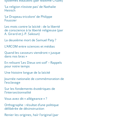
systèmes éducatifs (par Maxime Cruzel)
‘La religion n’existe pas’ de Nathalie
Heinich
‘Le Drapeau tricolore’ de Philippe
Foussier
Les mots contre la laïcité : de la liberté
de conscience à la liberté religieuse (par
A. Girard et J.-P. Sakoun)
La deuxième mort de Samuel Paty ?
L’ARCOM entre sciences et médias
Quand les casseurs viendront « jusque
dans nos bras »
En relisant ‘Les Dieux ont soif’ – Rappels
pour notre temps
Une histoire longue de la laïcité
Journée nationale de commémoration de
l’esclavage
Sur les fondements ésotériques de
l’intersectionnalité
Vous avez dit « allégeance » ?
Orthographe : résultat d’une politique
délibérée de désinstruction
Renier les origines, haïr l’original (par