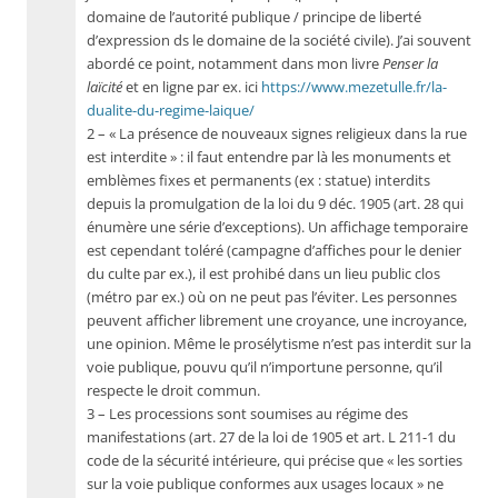
domaine de l’autorité publique / principe de liberté
d’expression ds le domaine de la société civile). J’ai souvent
abordé ce point, notamment dans mon livre
Penser la
laïcité
et en ligne par ex. ici
https://www.mezetulle.fr/la-
dualite-du-regime-laique/
2 – « La présence de nouveaux signes religieux dans la rue
est interdite » : il faut entendre par là les monuments et
emblèmes fixes et permanents (ex : statue) interdits
depuis la promulgation de la loi du 9 déc. 1905 (art. 28 qui
énumère une série d’exceptions). Un affichage temporaire
est cependant toléré (campagne d’affiches pour le denier
du culte par ex.), il est prohibé dans un lieu public clos
(métro par ex.) où on ne peut pas l’éviter. Les personnes
peuvent afficher librement une croyance, une incroyance,
une opinion. Même le prosélytisme n’est pas interdit sur la
voie publique, pouvu qu’il n’importune personne, qu’il
respecte le droit commun.
3 – Les processions sont soumises au régime des
manifestations (art. 27 de la loi de 1905 et art. L 211-1 du
code de la sécurité intérieure, qui précise que « les sorties
sur la voie publique conformes aux usages locaux » ne