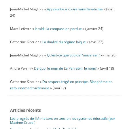
Jean-Michel Muglioni «
Apprendre à croire sans fanatisme
» (avril
24)
Marc Lefèvre «
Israël : la compassion perdue
» (janvier 24)
Catherine Kintzler «
La dualité du régime laïque
» (avril 22)
Jean-Michel Muglioni «
Qu’est-ce que vouloir l’universel ?
» (mai 20)
André Perrin «
De quoi le nom de Le Pen est-il le nom?
» (avril 18)
Catherine Kintzler «
Du respect érigé en principe. Blasphème et
retournement victimaire
» (mai 17)
Articles récents
Les progrès de l’IA mettent en tension les systèmes éducatifs (par
Maxime Cruzel)