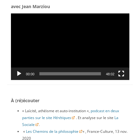
avec Jean Marziou
Lecteur
vidéo
00:00
48:02
À (ré)écouter
« Laïcité, athéisme et auto-institution »,
podcast en deux
parties sur le site
Hérétiques
. Et analyse sur le site
La
Sociale
.
«
Les Chemins de la philosophie
« , France-Culture, 13 nov.
2020