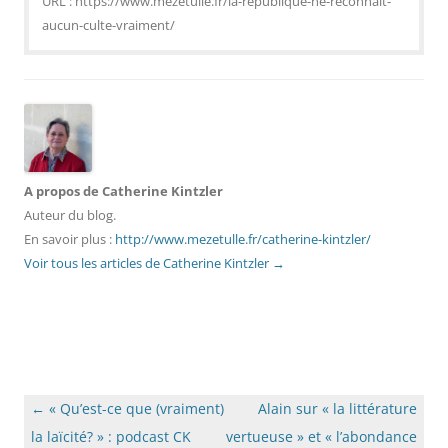
URL : https://www.mezetulle.fr/la-republique-ne-reconnait-
aucun-culte-vraiment/
A propos de Catherine Kintzler
Auteur du blog.
En savoir plus :
http://www.mezetulle.fr/catherine-kintzler/
Voir tous les articles de Catherine Kintzler
→
Navigation
←
« Qu’est-ce que (vraiment)
Alain sur « la littérature
des
la laïcité? » : podcast CK
vertueuse » et « l’abondance