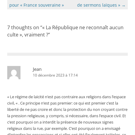
articles
pour « France souveraine »
de sermons laïques »
→
7 thoughts on “
« La République ne reconnaît aucun
culte », vraiment ?
”
Jean
10 décembre 2023 à 17:14
« Le régime de laïcité n’est pas contraire aux religions dans l’espace
civil, « . Ce principe n’est pas premier: ce qui est premier c’est la
liberté de ne pas croire et donc la protection du non croyant contre
la pression religieuse, y compris, si nécessaire, dans l’espace civil. Et
c’est pourquoi on a interdit la présence de nouveaux signes
religieux dans la rue, par exemple. C’est pourquoi on a envisagé
d’interdire les processions et si elles ont été finalement tolérées, ce