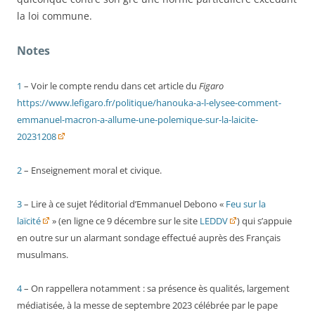
la loi commune.
Notes
1
– Voir le compte rendu dans cet article du
Figaro
https://www.lefigaro.fr/politique/hanouka-a-l-elysee-comment-
emmanuel-macron-a-allume-une-polemique-sur-la-laicite-
20231208
2
– Enseignement moral et civique.
3
– Lire à ce sujet l’éditorial d’Emmanuel Debono «
Feu sur la
laïcité
» (en ligne ce 9 décembre sur le site
LEDDV
) qui s’appuie
en outre sur un alarmant sondage effectué auprès des Français
musulmans.
4
– On rappellera notamment : sa présence ès qualités, largement
médiatisée, à la messe de septembre 2023 célébrée par le pape