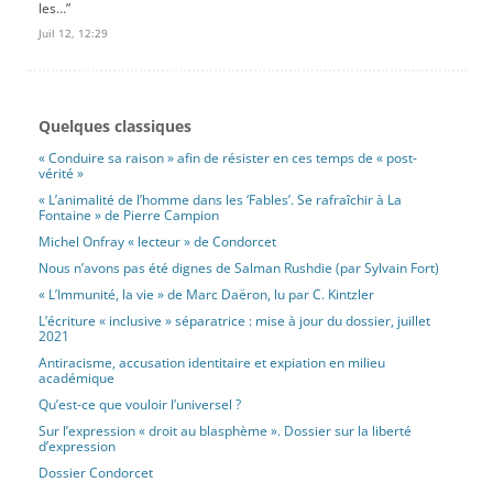
les…
”
Juil 12, 12:29
Quelques classiques
« Conduire sa raison » afin de résister en ces temps de « post-
vérité »
« L’animalité de l’homme dans les ‘Fables’. Se rafraîchir à La
Fontaine » de Pierre Campion
Michel Onfray « lecteur » de Condorcet
Nous n’avons pas été dignes de Salman Rushdie (par Sylvain Fort)
« L’Immunité, la vie » de Marc Daëron, lu par C. Kintzler
L’écriture « inclusive » séparatrice : mise à jour du dossier, juillet
2021
Antiracisme, accusation identitaire et expiation en milieu
académique
Qu’est-ce que vouloir l’universel ?
Sur l’expression « droit au blasphème ». Dossier sur la liberté
d’expression
Dossier Condorcet