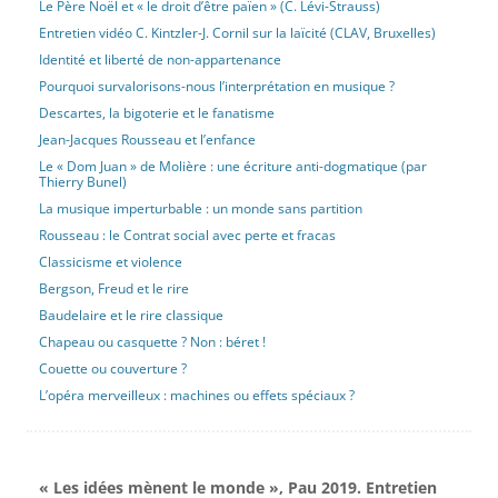
Le Père Noël et « le droit d’être païen » (C. Lévi-Strauss)
Entretien vidéo C. Kintzler-J. Cornil sur la laïcité (CLAV, Bruxelles)
Identité et liberté de non-appartenance
Pourquoi survalorisons-nous l’interprétation en musique ?
Descartes, la bigoterie et le fanatisme
Jean-Jacques Rousseau et l’enfance
Le « Dom Juan » de Molière : une écriture anti-dogmatique (par
Thierry Bunel)
La musique imperturbable : un monde sans partition
Rousseau : le Contrat social avec perte et fracas
Classicisme et violence
Bergson, Freud et le rire
Baudelaire et le rire classique
Chapeau ou casquette ? Non : béret !
Couette ou couverture ?
L’opéra merveilleux : machines ou effets spéciaux ?
« Les idées mènent le monde », Pau 2019. Entretien