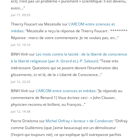
ect), n’est pas un problème « purement » scientifique: il est devenu,
aussi,…
”
Juil 17, 09:53
Thierry Foucart via Mezetulle
sur
L’ARCOM entre sciences et
médias
: “
Mezetulle a reçu la réponse de Thierry Foucart : ********
Réponse : merci de votre commentaire. Je ne voulais pas, en…
”
Juil 15, 10:10
BINH Vinh
sur
Les mots contre la laïcité : de la liberté de conscience
à la liberté religieuse (par A. Girard et J.-P. Sakoun)
: “
Texte très
intéressant. Questions qui se posent devant l’énumération des
glissements, ici et là, de la « Liberté de Conscience…
”
Juil 12, 22:25
BINH Vinh
sur
L’ARCOM entre sciences et médias
: “
Je réponds au
commentaire de Renard 1) Vous écrivez ceci : « John Clauser,
physicien reconnu et brillant, ou François…
”
Juil 12, 14:38
Pierre Drielsma
sur
Michel Onfray « lecteur » de Condorcet
: “
Onfray
comme Guillemins (que j’aime beaucoup) est un démolisseur
(l’esprit qui toujours nie), ce qui explique qu’il outrepasse parfois