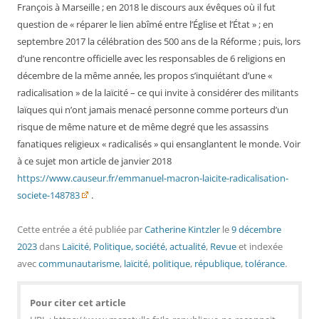
François à Marseille ; en 2018 le discours aux évêques où il fut
question de « réparer le lien abîmé entre l’Église et l’État » ; en
septembre 2017 la célébration des 500 ans de la Réforme ; puis, lors
d’une rencontre officielle avec les responsables de 6 religions en
décembre de la même année, les propos s’inquiétant d’une «
radicalisation » de la laïcité – ce qui invite à considérer des militants
laïques qui n’ont jamais menacé personne comme porteurs d’un
risque de même nature et de même degré que les assassins
fanatiques religieux « radicalisés » qui ensanglantent le monde. Voir
à ce sujet mon article de janvier 2018
https://www.causeur.fr/emmanuel-macron-laicite-radicalisation-
societe-148783
.
Cette entrée a été publiée
par
Catherine Kintzler
le
9 décembre
2023
dans
Laïcité
,
Politique, société, actualité
,
Revue
et indexée
avec
communautarisme
,
laïcité
,
politique
,
république
,
tolérance
.
Pour citer cet article