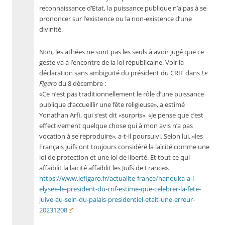
reconnaissance d’Etat, la puissance publique n’a pas à se
prononcer sur l’existence ou la non-existence d’une
divinité.
Non, les athées ne sont pas les seuls à avoir jugé que ce
geste va à l’encontre de la loi républicaine. Voir la
déclaration sans ambiguïté du président du CRIF dans
Le
Figaro
du 8 décembre :
«Ce n’est pas traditionnellement le rôle d’une puissance
publique d’accueillir une fête religieuse», a estimé
Yonathan Arfi, qui s’est dit «surpris». «Je pense que c’est
effectivement quelque chose qui à mon avis n’a pas
vocation à se reproduire», a-t-il poursuivi. Selon lui, «les
Français juifs ont toujours considéré la laïcité comme une
loi de protection et une loi de liberté. Et tout ce qui
affaiblit la laïcité affaiblit les Juifs de France».
https://www.lefigaro.fr/actualite-france/hanouka-a-l-
elysee-le-president-du-crif-estime-que-celebrer-la-fete-
juive-au-sein-du-palais-presidentiel-etait-une-erreur-
20231208