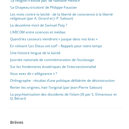
‘La religion n’existe pas’ de Nathalie Heinich
‘Le Drapeau tricolore’ de Philippe Foussier
Les mots contre la laïcité : de la liberté de conscience à la liberté
religieuse (par A. Girard et J.-P. Sakoun)
La deuxième mort de Samuel Paty ?
L’ARCOM entre sciences et médias
Quand les casseurs viendront « jusque dans nos bras »
En relisant ‘Les Dieux ont soif’ – Rappels pour notre temps
Une histoire longue de la laïcité
Journée nationale de commémoration de l’esclavage
Sur les fondements ésotériques de l’intersectionnalité
Vous avez dit « allégeance » ?
Orthographe : résultat d’une politique délibérée de désinstruction
Renier les origines, haïr l’original (par Jean-Pierre Sakoun)
La psychiatrisation des dissidents de l’islam (II) par S. Elmansour et
Q. Bérard
Brèves