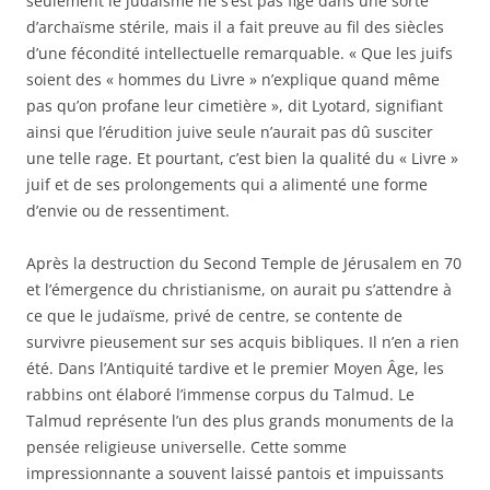
seulement le judaïsme ne s’est pas figé dans une sorte
d’archaïsme stérile, mais il a fait preuve au fil des siècles
d’une fécondité intellectuelle remarquable. « Que les juifs
soient des « hommes du Livre » n’explique quand même
pas qu’on profane leur cimetière », dit Lyotard, signifiant
ainsi que l’érudition juive seule n’aurait pas dû susciter
une telle rage. Et pourtant, c’est bien la qualité du « Livre »
juif et de ses prolongements qui a alimenté une forme
d’envie ou de ressentiment.
Après la destruction du Second Temple de Jérusalem en 70
et l’émergence du christianisme, on aurait pu s’attendre à
ce que le judaïsme, privé de centre, se contente de
survivre pieusement sur ses acquis bibliques. Il n’en a rien
été. Dans l’Antiquité tardive et le premier Moyen Âge, les
rabbins ont élaboré l’immense corpus du Talmud. Le
Talmud représente l’un des plus grands monuments de la
pensée religieuse universelle. Cette somme
impressionnante a souvent laissé pantois et impuissants