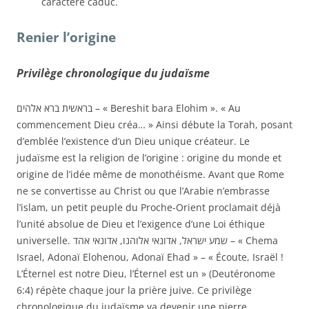
caractère caduc.
Renier l’origine
Privilège chronologique du judaïsme
בראשית ברא אלהים – « Bereshit bara Elohim ». « Au
commencement Dieu créa… » Ainsi débute la Torah, posant
d’emblée l’existence d’un Dieu unique créateur. Le
judaïsme est la religion de l’origine : origine du monde et
origine de l’idée même de monothéisme. Avant que Rome
ne se convertisse au Christ ou que l’Arabie n’embrasse
l’islam, un petit peuple du Proche-Orient proclamait déjà
l’unité absolue de Dieu et l’exigence d’une Loi éthique
universelle. שמע ישראל, אדונאי אלוהנו, אדונאי אהד – « Chema
Israel, Adonaï Elohenou, Adonaï Ehad » – « Écoute, Israël !
L’Éternel est notre Dieu, l’Éternel est un » (Deutéronome
6:4) répète chaque jour la prière juive. Ce privilège
chronologique du judaïsme va devenir une pierre