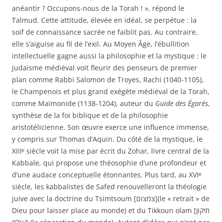
anéantir ? Occupons-nous de la Torah ! », répond le
Talmud. Cette attitude, élevée en idéal, se perpétue : la
soif de connaissance sacrée ne faiblit pas. Au contraire,
elle s’aiguise au fil de l’exil. Au Moyen Âge, l’ébullition
intellectuelle gagne aussi la philosophie et la mystique : le
judaïsme médiéval voit fleurir des penseurs de premier
plan comme Rabbi Salomon de Troyes, Rachi (1040-1105),
le Champenois et plus grand exégète médiéval de la Torah,
comme Maïmonide (1138-1204), auteur du
Guide des Égarés
,
synthèse de la foi biblique et de la philosophie
aristotélicienne. Son œuvre exerce une influence immense,
y compris sur Thomas d’Aquin. Du côté de la mystique, le
XIIIᵉ siècle voit la mise par écrit du Zohar, livre central de la
Kabbale, qui propose une théosophie d’une profondeur et
d’une audace conceptuelle étonnantes. Plus tard, au XVIᵉ
siècle, les kabbalistes de Safed renouvelleront la théologie
juive avec la doctrine du Tsimtsoum [צמצום](le « retrait » de
Dieu pour laisser place au monde) et du Tikkoun olam [תיקון