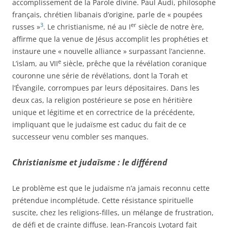
accomplissement de la Parole divine. Paul Audi, philosophe
français, chrétien libanais d’origine, parle de « poupées
3
er
russes »
. Le christianisme, né au I
siècle de notre ère,
affirme que la venue de Jésus accomplit les prophéties et
instaure une « nouvelle alliance » surpassant l’ancienne.
e
L’islam, au VII
siècle, prêche que la révélation coranique
couronne une série de révélations, dont la Torah et
l’Évangile, corrompues par leurs dépositaires. Dans les
deux cas, la religion postérieure se pose en héritière
unique et légitime et en correctrice de la précédente,
impliquant que le judaïsme est caduc du fait de ce
successeur venu combler ses manques.
Christianisme et judaïsme : le différend
Le problème est que le judaïsme n’a jamais reconnu cette
prétendue incomplétude. Cette résistance spirituelle
suscite, chez les religions-filles, un mélange de frustration,
de défi et de crainte diffuse. Jean-François Lyotard fait