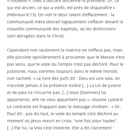
« nouvelle », Dieu a déclaré ancienne la première. Or, ce
qui est ancien, ce qui a vieilli, est près de disparaître »
(Hébreux 8:13). On voit le désir latent d’effacement : la
communauté-mère devrait logiquement s’effacer devant la
nouvelle communauté des baptisés, où les distinctions
sont abrogées dans le Christ.
Cependant non seulement la matrice ne s’efface pas, mais
elle persiste opiniâtrement à proclamer que le Messie n’est
pas venu, que le voile du Temple n’est pas déchiré. Pour le
judaïsme, nous sommes toujours dans le même monde,
non racheté. « Le livre des Juifs dit : Dieu est une voix, on
n’accède jamais à Sa présence visible […] La Loi de justice
et de paix ne s’incarne pas. […] Vous [hommes] lui
appartenez, elle ne vous appartient pas », résume Lyotard.
Le contraste est frappant avec le message chrétien : « Or,
Paul dit : pas du tout, le voile du temple s’est déchiré au
moment où Jésus meurt en croix, “une fois pour toutes”.
[…] Par lui, la Voix s’est montrée. Elle a dit clairement :