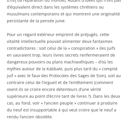
עולם] (la réparation du monde). Autant d’idées qui n’ont pas
d’équivalent direct dans les systèmes chrétiens ou
musulmans contemporains et qui montrent une originalité
persistante de la pensée juive.
Pour un regard extérieur empreint de préjugés, cette
vitalité intellectuelle pouvait alimenter deux fantasmes
contradictoires : soit celui de la « conspiration » (les Juifs
en sauraient trop, leurs livres secrets renfermeraient de
dangereux pouvoirs ou plans machiavéliques – d’où les
mythes autour de la Kabbale, puis plus tard du « complot
juif » avec le faux des Protocoles des Sages de Sion), soit au
contraire celui de l’orgueil et de l’entêtement (comment
osent-ils se croire encore détenteurs d’une vérité
supérieure au point d’écrire tant de livres ?). Dans les deux
cas, au fond, voir « l’ancien peuple » continuer à produire
du neuf est insupportable à qui veut croire que le neuf a
rendu l’ancien obsolète.