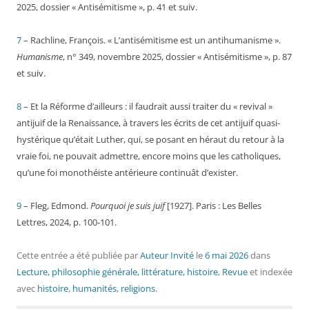
2025, dossier « Antisémitisme », p. 41 et suiv.
7
– Rachline, François. « L’antisémitisme est un antihumanisme ».
Humanisme
, n° 349, novembre 2025, dossier « Antisémitisme », p. 87
et suiv.
8
– Et la Réforme d’ailleurs : il faudrait aussi traiter du « revival »
antijuif de la Renaissance, à travers les écrits de cet antijuif quasi-
hystérique qu’était Luther, qui, se posant en héraut du retour à la
vraie foi, ne pouvait admettre, encore moins que les catholiques,
qu’une foi monothéiste antérieure continuât d’exister.
9
– Fleg, Edmond.
Pourquoi je suis juif
[1927]. Paris : Les Belles
Lettres, 2024, p. 100-101.
Cette entrée a été publiée
par
Auteur Invité
le
6 mai 2026
dans
Lecture, philosophie générale, littérature, histoire
,
Revue
et indexée
avec
histoire
,
humanités
,
religions
.