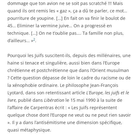
dommage que ton avion ne se soit pas scratché !!! Mais
quand ils ont remis les « gaz », ça a dû te parler, ce mot…
pourriture de youpine. […] En fait on va finir le boulot de
45… Eliminer la vermine juive… On a progressé en
technique. […] On ne t’oublie pas…. Ta famille non plus,
2
d’ailleurs… »
.
Pourquoi les Juifs suscitent-ils, depuis des millénaires, une
haine si tenace et singulière, aussi bien dans l’Europe
chrétienne et postchrétienne que dans l’Orient musulman
? Cette question dépasse de loin le cadre du racisme ou de
la xénophobie ordinaire. Le philosophe Jean-François
Lyotard, dans son retentissant article
L’Europe, les juifs et le
livre,
publié dans
Libération
le 15 mai 1990 à la suite de
l’affaire de Carpentras écrit : « Les Juifs représentent
quelque chose dont l’Europe ne veut ou ne peut rien savoir
». Il y a dans l’antisémitisme une dimension spécifique,
quasi métaphysique.