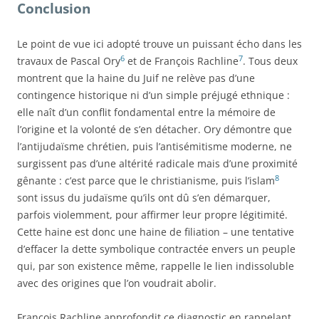
Conclusion
Le point de vue ici adopté trouve un puissant écho dans les
6
7
travaux de Pascal Ory
et de François Rachline
. Tous deux
montrent que la haine du Juif ne relève pas d’une
contingence historique ni d’un simple préjugé ethnique :
elle naît d’un conflit fondamental entre la mémoire de
l’origine et la volonté de s’en détacher. Ory démontre que
l’antijudaïsme chrétien, puis l’antisémitisme moderne, ne
surgissent pas d’une altérité radicale mais d’une proximité
8
gênante : c’est parce que le christianisme, puis l’islam
sont issus du judaïsme qu’ils ont dû s’en démarquer,
parfois violemment, pour affirmer leur propre légitimité.
Cette haine est donc une haine de filiation – une tentative
d’effacer la dette symbolique contractée envers un peuple
qui, par son existence même, rappelle le lien indissoluble
avec des origines que l’on voudrait abolir.
François Rachline approfondit ce diagnostic en rappelant