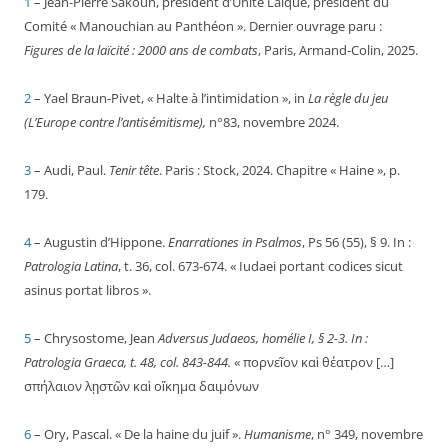
1
– Jean-Pierre Sakoun, président d’Unité Laïque, président du
Comité « Manouchian au Panthéon ». Dernier ouvrage paru :
Figures de la laïcité : 2000 ans de combats
, Paris, Armand-Colin, 2025.
2
– Yael Braun-Pivet, « Halte à l’intimidation », in
La règle du jeu
(L’Europe contre l’antisémitisme),
n°83, novembre 2024.
3
– Audi, Paul.
Tenir tête
. Paris : Stock, 2024. Chapitre « Haine », p.
179.
4
– Augustin d’Hippone.
Enarrationes in Psalmos
, Ps 56 (55), § 9. In :
Patrologia Latina
, t. 36, col. 673-674. « Iudaei portant codices sicut
asinus portat libros ».
5
– Chrysostome, Jean
Adversus Judaeos, homélie I, § 2-3. In :
Patrologia Graeca, t. 48, col. 843-844.
« πορνεῖον καὶ θέατρον […]
σπήλαιον λῃστῶν καὶ οἴκημα δαιμόνων
6
– Ory, Pascal. « De la haine du juif ».
Humanisme
, n° 349, novembre