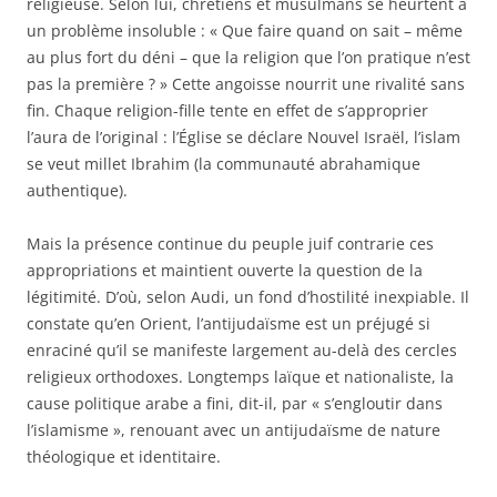
religieuse. Selon lui, chrétiens et musulmans se heurtent à
un problème insoluble : « Que faire quand on sait – même
au plus fort du déni – que la religion que l’on pratique n’est
pas la première ? » Cette angoisse nourrit une rivalité sans
fin. Chaque religion-fille tente en effet de s’approprier
l’aura de l’original : l’Église se déclare Nouvel Israël, l’islam
se veut millet Ibrahim (la communauté abrahamique
authentique).
Mais la présence continue du peuple juif contrarie ces
appropriations et maintient ouverte la question de la
légitimité. D’où, selon Audi, un fond d’hostilité inexpiable. Il
constate qu’en Orient, l’antijudaïsme est un préjugé si
enraciné qu’il se manifeste largement au-delà des cercles
religieux orthodoxes. Longtemps laïque et nationaliste, la
cause politique arabe a fini, dit-il, par « s’engloutir dans
l’islamisme », renouant avec un antijudaïsme de nature
théologique et identitaire.