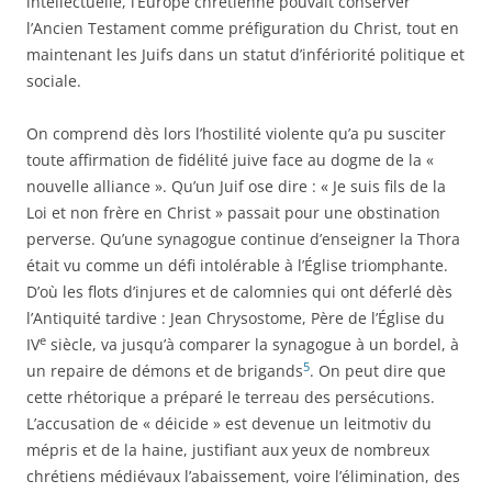
intellectuelle, l’Europe chrétienne pouvait conserver
l’Ancien Testament comme préfiguration du Christ, tout en
maintenant les Juifs dans un statut d’infériorité politique et
sociale.
On comprend dès lors l’hostilité violente qu’a pu susciter
toute affirmation de fidélité juive face au dogme de la «
nouvelle alliance ». Qu’un Juif ose dire : « Je suis fils de la
Loi et non frère en Christ » passait pour une obstination
perverse. Qu’une synagogue continue d’enseigner la Thora
était vu comme un défi intolérable à l’Église triomphante.
D’où les flots d’injures et de calomnies qui ont déferlé dès
l’Antiquité tardive : Jean Chrysostome, Père de l’Église du
e
IV
siècle, va jusqu’à comparer la synagogue à un bordel, à
5
un repaire de démons et de brigands
. On peut dire que
cette rhétorique a préparé le terreau des persécutions.
L’accusation de « déicide » est devenue un leitmotiv du
mépris et de la haine, justifiant aux yeux de nombreux
chrétiens médiévaux l’abaissement, voire l’élimination, des