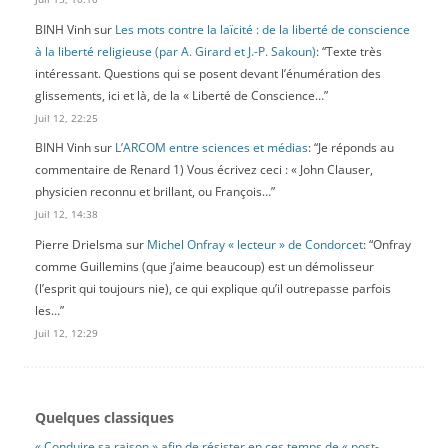
BINH Vinh
sur
Les mots contre la laïcité : de la liberté de conscience
à la liberté religieuse (par A. Girard et J.-P. Sakoun)
: “
Texte très
intéressant. Questions qui se posent devant l’énumération des
glissements, ici et là, de la « Liberté de Conscience…
”
Juil 12, 22:25
BINH Vinh
sur
L’ARCOM entre sciences et médias
: “
Je réponds au
commentaire de Renard 1) Vous écrivez ceci : « John Clauser,
physicien reconnu et brillant, ou François…
”
Juil 12, 14:38
Pierre Drielsma
sur
Michel Onfray « lecteur » de Condorcet
: “
Onfray
comme Guillemins (que j’aime beaucoup) est un démolisseur
(l’esprit qui toujours nie), ce qui explique qu’il outrepasse parfois
les…
”
Juil 12, 12:29
Quelques classiques
« Conduire sa raison » afin de résister en ces temps de « post-