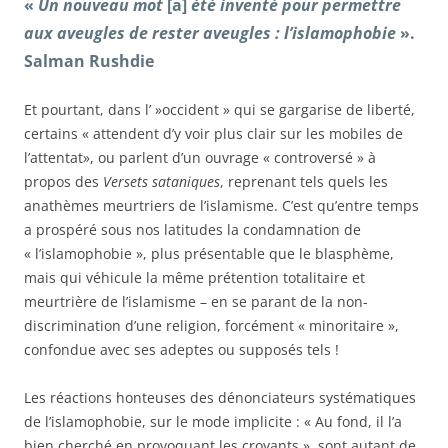
«
Un nouveau mot
[a]
été inventé pour permettre
aux aveugles de rester aveugles : l’islamophobie
».
Salman Rushdie
Et pourtant, dans l’ »occident » qui se gargarise de liberté,
certains « attendent d’y voir plus clair sur les mobiles de
l’attentat», ou parlent d’un ouvrage « controversé » à
propos des
Versets sataniques
, reprenant tels quels les
anathèmes meurtriers de l’islamisme. C’est qu’entre temps
a prospéré sous nos latitudes la condamnation de
« l’islamophobie », plus présentable que le blasphème,
mais qui véhicule la même prétention totalitaire et
meurtrière de l’islamisme – en se parant de la non-
discrimination d’une religion, forcément « minoritaire »,
confondue avec ses adeptes ou supposés tels !
Les réactions honteuses des dénonciateurs systématiques
de l’islamophobie, sur le mode implicite : « Au fond, il l’a
bien cherché en provoquant les croyants », sont autant de