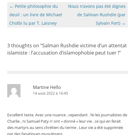
Navigation
←
Petite philosophie du
Nous n’avons pas été dignes
des
deuil : un livre de Michael
de Salman Rushdie (par
articles
Cholbi lu par T. Laisney
Sylvain Fort)
→
3 thoughts on “
Salman Rushdie victime d’un attentat
islamiste : l’accusation d’islamophobie peut tuer !
”
Martine Hello
14 août 2022 à 16:45
Excellent texte. Avec une nuance , cependant . Ni les journalistes de
Charlie , ni Samuel Paty n’ ont « donné » leur vie , ce qui en ferait
des martyrs au sens chrétien du terme . Leur vie a été supprimée
par des fanatiques musulmans.