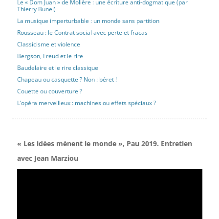
Le « Dom Juan » de Molière : une écriture anti-dogmatique (par
Thierry Bunel)
La musique imperturbable : un monde sans partition
Rousseau : le Contrat social avec perte et fracas
Classicisme et violence
Bergson, Freud et le rire
Baudelaire et le rire classique
Chapeau ou casquette ? Non : béret !
Couette ou couverture ?
L’opéra merveilleux : machines ou effets spéciaux ?
« Les idées mènent le monde », Pau 2019. Entretien
avec Jean Marziou
Lecteur
vidéo