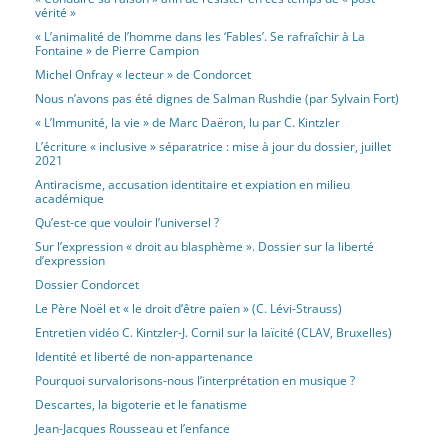
vérité »
« L’animalité de l’homme dans les ‘Fables’. Se rafraîchir à La
Fontaine » de Pierre Campion
Michel Onfray « lecteur » de Condorcet
Nous n’avons pas été dignes de Salman Rushdie (par Sylvain Fort)
« L’Immunité, la vie » de Marc Daëron, lu par C. Kintzler
L’écriture « inclusive » séparatrice : mise à jour du dossier, juillet
2021
Antiracisme, accusation identitaire et expiation en milieu
académique
Qu’est-ce que vouloir l’universel ?
Sur l’expression « droit au blasphème ». Dossier sur la liberté
d’expression
Dossier Condorcet
Le Père Noël et « le droit d’être païen » (C. Lévi-Strauss)
Entretien vidéo C. Kintzler-J. Cornil sur la laïcité (CLAV, Bruxelles)
Identité et liberté de non-appartenance
Pourquoi survalorisons-nous l’interprétation en musique ?
Descartes, la bigoterie et le fanatisme
Jean-Jacques Rousseau et l’enfance