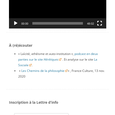
00:00
48:02
À (ré)écouter
« Laïcité, athéisme et auto-institution »,
podcast en deux
parties sur le site
Hérétiques
. Et analyse sur le site
La
Sociale
.
«
Les Chemins de la philosophie
« , France-Culture, 13 nov.
2020
Inscription à la Lettre d’info