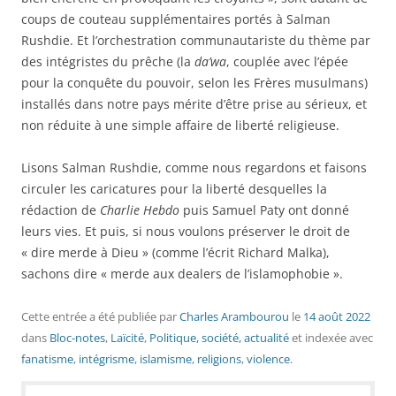
coups de couteau supplémentaires portés à Salman
Rushdie. Et l’orchestration communautariste du thème par
des intégristes du prêche (la
da’wa
, couplée avec l’épée
pour la conquête du pouvoir, selon les Frères musulmans)
installés dans notre pays mérite d’être prise au sérieux, et
non réduite à une simple affaire de liberté religieuse.
Lisons Salman Rushdie, comme nous regardons et faisons
circuler les caricatures pour la liberté desquelles la
rédaction de
Charlie Hebdo
puis Samuel Paty ont donné
leurs vies. Et puis, si nous voulons préserver le droit de
« dire merde à Dieu » (comme l’écrit Richard Malka),
sachons dire « merde aux dealers de l’islamophobie ».
Cette entrée a été publiée
par
Charles Arambourou
le
14 août 2022
dans
Bloc-notes
,
Laïcité
,
Politique, société, actualité
et indexée avec
fanatisme
,
intégrisme
,
islamisme
,
religions
,
violence
.