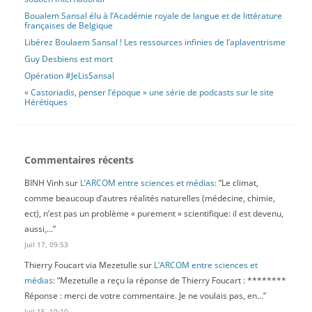
Boualem Sansal élu à l’Académie royale de langue et de littérature
françaises de Belgique
Libérez Boulaem Sansal ! Les ressources infinies de l’aplaventrisme
Guy Desbiens est mort
Opération #JeLisSansal
« Castoriadis, penser l’époque » une série de podcasts sur le site
Hérétiques
Commentaires récents
BINH Vinh
sur
L’ARCOM entre sciences et médias
: “
Le climat,
comme beaucoup d’autres réalités naturelles (médecine, chimie,
ect), n’est pas un problème « purement » scientifique: il est devenu,
aussi,…
”
Juil 17, 09:53
Thierry Foucart via Mezetulle
sur
L’ARCOM entre sciences et
médias
: “
Mezetulle a reçu la réponse de Thierry Foucart : ********
Réponse : merci de votre commentaire. Je ne voulais pas, en…
”
Juil 15, 10:10