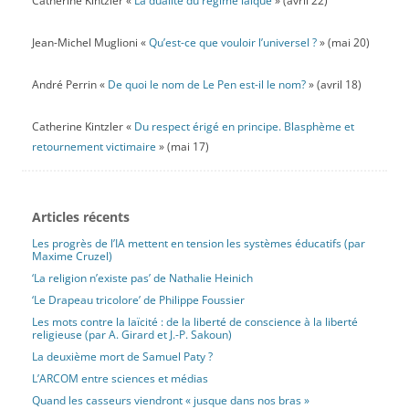
Catherine Kintzler «
La dualité du régime laïque
» (avril 22)
Jean-Michel Muglioni «
Qu’est-ce que vouloir l’universel ?
» (mai 20)
André Perrin «
De quoi le nom de Le Pen est-il le nom?
» (avril 18)
Catherine Kintzler «
Du respect érigé en principe. Blasphème et
retournement victimaire
» (mai 17)
Articles récents
Les progrès de l’IA mettent en tension les systèmes éducatifs (par
Maxime Cruzel)
‘La religion n’existe pas’ de Nathalie Heinich
‘Le Drapeau tricolore’ de Philippe Foussier
Les mots contre la laïcité : de la liberté de conscience à la liberté
religieuse (par A. Girard et J.-P. Sakoun)
La deuxième mort de Samuel Paty ?
L’ARCOM entre sciences et médias
Quand les casseurs viendront « jusque dans nos bras »