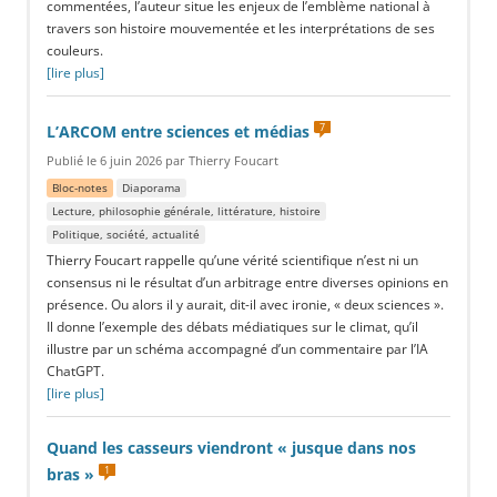
commentées, l’auteur situe les enjeux de l’emblème national à
travers son histoire mouvementée et les interprétations de ses
couleurs.
[lire plus]
7
L’ARCOM entre sciences et médias
Publié le 6 juin 2026 par Thierry Foucart
Bloc-notes
Diaporama
Lecture, philosophie générale, littérature, histoire
Politique, société, actualité
Thierry Foucart rappelle qu’une vérité scientifique n’est ni un
consensus ni le résultat d’un arbitrage entre diverses opinions en
présence. Ou alors il y aurait, dit-il avec ironie, « deux sciences ».
Il donne l’exemple des débats médiatiques sur le climat, qu’il
illustre par un schéma accompagné d’un commentaire par l’IA
ChatGPT.
[lire plus]
Quand les casseurs viendront « jusque dans nos
1
bras »