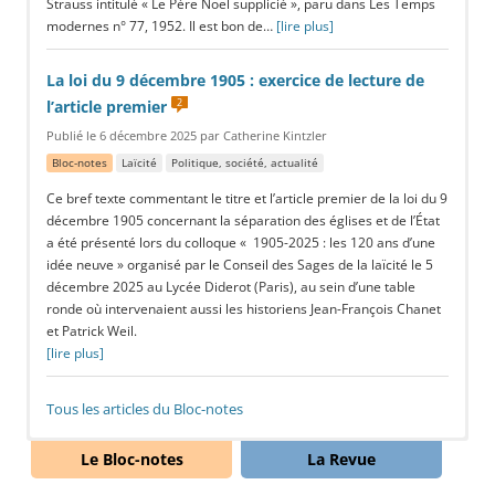
Strauss intitulé « Le Père Noël supplicié », paru dans Les Temps
modernes n° 77, 1952. Il est bon de…
[lire plus]
La loi du 9 décembre 1905 : exercice de lecture de
2
l’article premier
Publié le 6 décembre 2025 par Catherine Kintzler
Bloc-notes
Laïcité
Politique, société, actualité
Ce bref texte commentant le titre et l’article premier de la loi du 9
décembre 1905 concernant la séparation des églises et de l’État
a été présenté lors du colloque « 1905-2025 : les 120 ans d’une
idée neuve » organisé par le Conseil des Sages de la laïcité le 5
décembre 2025 au Lycée Diderot (Paris), au sein d’une table
ronde où intervenaient aussi les historiens Jean-François Chanet
et Patrick Weil.
[lire plus]
Tous les articles du Bloc-notes
Articles de fond, écrits sans hâte, argumentés, parfois longs
Le Bloc-notes
La Revue
ou même casse-pieds : c’est exprès !