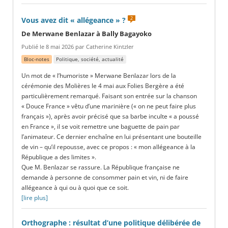
2
Vous avez dit « allégeance » ?
De Merwane Benlazar à Bally Bagayoko
Publié le 8 mai 2026 par Catherine Kintzler
Bloc-notes
Politique, société, actualité
Un mot de « l’humoriste » Merwane Benlazar lors de la
cérémonie des Molières le 4 mai aux Folies Bergère a été
particulièrement remarqué. Faisant son entrée sur la chanson
« Douce France » vêtu d’une marinière (« on ne peut faire plus
français »), après avoir précisé que sa barbe inculte « a poussé
en France », il se voit remettre une baguette de pain par
l’animateur. Ce dernier enchaîne en lui présentant une bouteille
de vin – qu’il repousse, avec ce propos : « mon allégeance à la
République a des limites ».
Que M. Benlazar se rassure. La République française ne
demande à personne de consommer pain et vin, ni de faire
allégeance à qui ou à quoi que ce soit.
[lire plus]
Orthographe : résultat d’une politique délibérée de