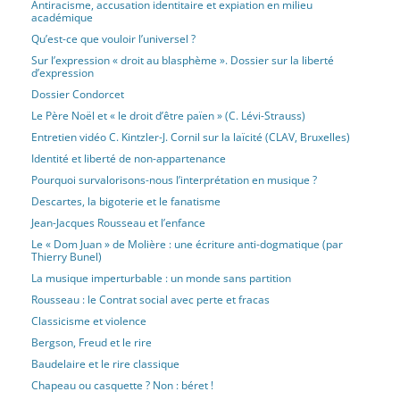
Antiracisme, accusation identitaire et expiation en milieu
contemporain abrités par le politiquement correct – New Age,
académique
culte de la nouvelle Isis, religion kémitiste, eugénisme
Qu’est-ce que vouloir l’universel ?
intersectionnel, transsexualisme, artificialisme post-humaniste,
Sur l’expression « droit au blasphème ». Dossier sur la liberté
post-féminisme LGBTQI+ et en analyse les racines théosophiques
d’expression
: « tout cela resterait incompréhensible si l’on persistait à ignorer
Dossier Condorcet
les fondements superstitieux de l’idéologie intersectionnelle ».
Le Père Noël et « le droit d’être païen » (C. Lévi-Strauss)
[lire plus]
Entretien vidéo C. Kintzler-J. Cornil sur la laïcité (CLAV, Bruxelles)
Identité et liberté de non-appartenance
Renier les origines, haïr l’original (par Jean-Pierre
Pourquoi survalorisons-nous l’interprétation en musique ?
1
Sakoun)
Descartes, la bigoterie et le fanatisme
La haine envers les Juifs, haine de la filiation
Jean-Jacques Rousseau et l’enfance
Publié le 6 mai 2026 par Auteur Invité
Le « Dom Juan » de Molière : une écriture anti-dogmatique (par
Lecture, philosophie générale, littérature, histoire
Revue
Thierry Bunel)
La musique imperturbable : un monde sans partition
Pourquoi les Juifs suscitent-ils, depuis des millénaires, une haine
si tenace et singulière, irréductible à un racisme ou une
Rousseau : le Contrat social avec perte et fracas
xénophobie ordinaires ? Lecteur de Jean-François Lyotard, de
Classicisme et violence
Pascal Ory et de François Rachline, Jean-Pierre Sakoun avance et
Bergson, Freud et le rire
analyse deux thèses pour méditer cette question. L’antériorité
Baudelaire et le rire classique
chronologique du judaïsme sur les deux autres monothéismes et
Chapeau ou casquette ? Non : béret !
sa survivance obstinée nourrissent une profonde ambivalence