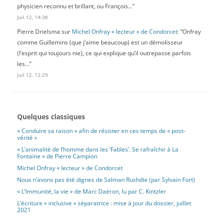
libération. Aboutissement de ce processus, le moment laïque
physicien reconnu et brillant, ou François…
”
institutionnalise la séparation et permet la coexistence des
Juil 12, 14:38
libertés.
On peut certes discuter la définition finale que l’auteur propose
Pierre Drielsma
sur
Michel Onfray « lecteur » de Condorcet
: “
Onfray
de la laïcité (essentiellement liée pour lui à la question de la
comme Guillemins (que j’aime beaucoup) est un démolisseur
pluralité des convictions) et s’interroger sur l’idée d’un modèle
(l’esprit qui toujours nie), ce qui explique qu’il outrepasse parfois
états-unien, mais il faut souligner que, en lisant cette
les…
”
passionnante « histoire longue », on s’instruit et on se délivre de
Juil 12, 12:29
maint préjugé.
[lire plus]
Sur les fondements ésotériques de
Quelques classiques
1
l’intersectionnalité
« Conduire sa raison » afin de résister en ces temps de « post-
vérité »
Publié le 9 mai 2026 par François Rastier
« L’animalité de l’homme dans les ‘Fables’. Se rafraîchir à La
Diaporama
Lecture, philosophie générale, littérature, histoire
Revue
Fontaine » de Pierre Campion
Dans le prolongement d’études antérieures, François Rastier
Michel Onfray « lecteur » de Condorcet
explore, avec une érudition éblouissante, les fondements
Nous n’avons pas été dignes de Salman Rushdie (par Sylvain Fort)
mystiques de l’intersectionnalité. On y voit réapparaître le
« L’Immunité, la vie » de Marc Daëron, lu par C. Kintzler
schème raciste du darwinisme social, sous la forme de
L’écriture « inclusive » séparatrice : mise à jour du dossier, juillet
l’homologation de la hiérarchie raciale et de la hiérarchie
2021
sexuelle. L’auteur passe en revue les foyers de l’irrationalisme