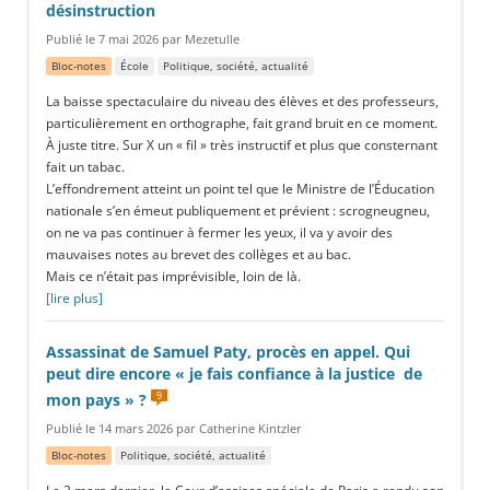
désinstruction
Publié le 7 mai 2026 par Mezetulle
Bloc-notes
École
Politique, société, actualité
La baisse spectaculaire du niveau des élèves et des professeurs,
particulièrement en orthographe, fait grand bruit en ce moment.
À juste titre. Sur X un « fil » très instructif et plus que consternant
fait un tabac.
L’effondrement atteint un point tel que le Ministre de l’Éducation
nationale s’en émeut publiquement et prévient : scrogneugneu,
on ne va pas continuer à fermer les yeux, il va y avoir des
mauvaises notes au brevet des collèges et au bac.
Mais ce n’était pas imprévisible, loin de là.
[lire plus]
Assassinat de Samuel Paty, procès en appel. Qui
peut dire encore « je fais confiance à la justice de
9
mon pays » ?
Publié le 14 mars 2026 par Catherine Kintzler
Bloc-notes
Politique, société, actualité
Le 2 mars dernier, la Cour d’assises spéciale de Paris a rendu son