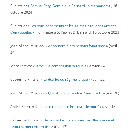
2
P. Sakoun)
C. Kintzler «
Samuel Paty, Dominique Bernard, in memoriam
« , 16
Publié le 1 juillet 2026 par Co-auteurs
octobre 2024
Diaporama
Laïcité
Politique, société, actualité
Revue
C. Kintzler
« Les bons sentiments et les saintes nitouches armées
Aline Girard et Jean-Pierre Sakoun analysent un glissement
lexical : l’usage, dans maint texte officiel, des expressions «
d’un coutelas »
, hommage à S. Paty et D. Bernard. 16 octobre 2023
liberté de religion » et « liberté religieuse » pour caractériser la
laïcité. Or la « liberté de religion » s’inscrit dans la liberté
Jean-Michel Muglioni «
Apprendre à croire sans fanatisme
» (avril
d’opinion. Et la République « assure la liberté de conscience » :
24)
cette dernière, non seulement est plus large que la « liberté de
religion », mais elle concerne les individus, alors que la « liberté
Marc Lefèvre «
Israël : la compassion perdue
» (janvier 24)
religieuse », permet d’ériger des groupes d’appartenance en
sujets principaux d’exercice de la liberté et de structuration de la
vie publique. En plaçant la notion de « religion », et surtout celle
Catherine Kintzler «
La dualité du régime laïque
» (avril 22)
de « liberté religieuse », en position clé, ce glissement inverse les
principes et se révèle comme une double opération politique qui
Jean-Michel Muglioni «
Qu’est-ce que vouloir l’universel ?
» (mai 20)
« […] modifie le centre de gravité de la laïcité, en le déplaçant de
l’individu singulier et citoyen vers sa communauté
André Perrin «
De quoi le nom de Le Pen est-il le nom?
» (avril 18)
d’appartenance. [Et qui] tend à faire de la laïcité un instrument de
gestion du religieux, alors qu’elle est historiquement un principe
Catherine Kintzler «
Du respect érigé en principe. Blasphème et
de limitation de son emprise. ». Si on n’y prend pas garde, c’est
l’universalisme républicain qui est renversé, car alors « la
retournement victimaire
» (mai 17)
religion cesse d’être un fait privé dont la manifestation est