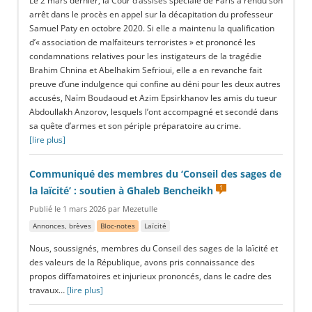
arrêt dans le procès en appel sur la décapitation du professeur
Samuel Paty en octobre 2020. Si elle a maintenu la qualification
d’« association de malfaiteurs terroristes » et prononcé les
condamnations relatives pour les instigateurs de la tragédie
Brahim Chnina et Abelhakim Sefrioui, elle a en revanche fait
preuve d’une indulgence qui confine au déni pour les deux autres
accusés, Naïm Boudaoud et Azim Epsirkhanov les amis du tueur
Abdoullakh Anzorov, lesquels l’ont accompagné et secondé dans
sa quête d’armes et son périple préparatoire au crime.
[lire plus]
Communiqué des membres du ‘Conseil des sages de
1
la laïcité’ : soutien à Ghaleb Bencheikh
Publié le 1 mars 2026 par Mezetulle
Annonces, brèves
Bloc-notes
Laïcité
Nous, soussignés, membres du Conseil des sages de la laïcité et
des valeurs de la République, avons pris connaissance des
propos diffamatoires et injurieux prononcés, dans le cadre des
travaux…
[lire plus]