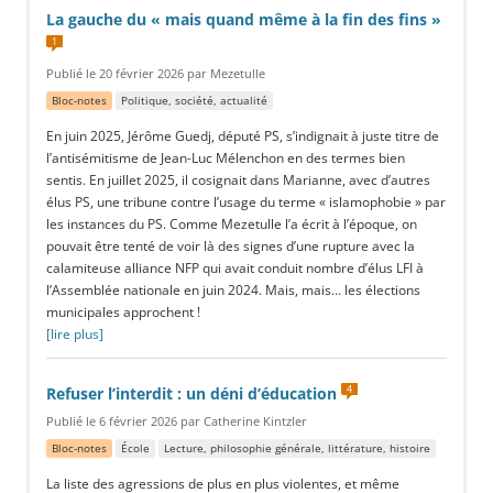
La gauche du « mais quand même à la fin des fins »
1
Publié le 20 février 2026 par Mezetulle
Bloc-notes
Politique, société, actualité
En juin 2025, Jérôme Guedj, député PS, s’indignait à juste titre de
l’antisémitisme de Jean-Luc Mélenchon en des termes bien
sentis. En juillet 2025, il cosignait dans Marianne, avec d’autres
élus PS, une tribune contre l’usage du terme « islamophobie » par
les instances du PS. Comme Mezetulle l’a écrit à l’époque, on
pouvait être tenté de voir là des signes d’une rupture avec la
calamiteuse alliance NFP qui avait conduit nombre d’élus LFI à
l’Assemblée nationale en juin 2024. Mais, mais… les élections
municipales approchent !
[lire plus]
4
Refuser l’interdit : un déni d’éducation
Publié le 6 février 2026 par Catherine Kintzler
Bloc-notes
École
Lecture, philosophie générale, littérature, histoire
La liste des agressions de plus en plus violentes, et même