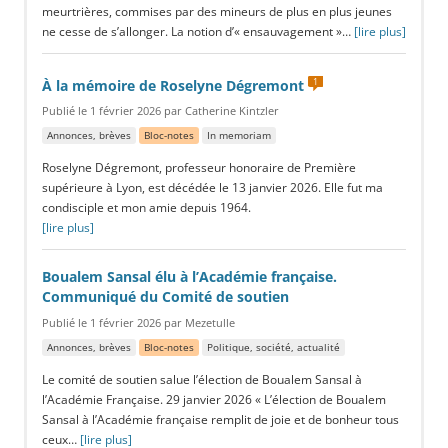
meurtrières, commises par des mineurs de plus en plus jeunes
ne cesse de s’allonger. La notion d’« ensauvagement »…
[lire plus]
1
À la mémoire de Roselyne Dégremont
Publié le 1 février 2026 par Catherine Kintzler
Annonces, brèves
Bloc-notes
In memoriam
Roselyne Dégremont, professeur honoraire de Première
supérieure à Lyon, est décédée le 13 janvier 2026. Elle fut ma
condisciple et mon amie depuis 1964.
[lire plus]
Boualem Sansal élu à l’Académie française.
Communiqué du Comité de soutien
Publié le 1 février 2026 par Mezetulle
Annonces, brèves
Bloc-notes
Politique, société, actualité
Le comité de soutien salue l’élection de Boualem Sansal à
l’Académie Française. 29 janvier 2026 « L’élection de Boualem
Sansal à l’Académie française remplit de joie et de bonheur tous
ceux…
[lire plus]