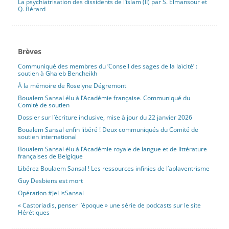
La psychiatrisation des dissidents de l’islam (II) par S. Elmansour et
de l’apaiser, son analyse la fortifie.
Q. Bérard
[lire plus]
En relisant ‘Les Dieux ont soif’ – Rappels pour notre
Brèves
temps
Communiqué des membres du ‘Conseil des sages de la laïcité’ :
Publié le 31 mai 2026 par Sabine Prokhoris
soutien à Ghaleb Bencheikh
Diaporama
Politique, société, actualité
Revue
À la mémoire de Roselyne Dégremont
Dans ‘Le Mirage #MeToo’ Sabine Prokhoris démontait les
Boualem Sansal élu à l’Académie française. Communiqué du
Comité de soutien
paralogismes inquisitoriaux qui se répandent sous le mot-dièse
#MeToo. Dans un article publié en 2022 sur Mezetulle, elle
Dossier sur l’écriture inclusive, mise à jour du 22 janvier 2026
écrivait : « Il s’agit de court-circuiter l’institution judiciaire, et de se
Boualem Sansal enfin libéré ! Deux communiqués du Comité de
soutien international
faire « justice » hors de toute enquête judiciaire, sans procès,
sans tribunal, mais en imposant son « récit » à l’opinion publique,
Boualem Sansal élu à l’Académie royale de langue et de littérature
françaises de Belgique
par la voie des médias. » et elle montrait comment la vague
#MeeToo attaque les principes fondamentaux du droit pénal.
Libérez Boulaem Sansal ! Les ressources infinies de l’aplaventrisme
Elle se penche ici à nouveau, cette fois à la lumière de la lecture
Guy Desbiens est mort
du roman d’Anatole France ‘Les Dieux ont soif’, sur les
Opération #JeLisSansal
mécanismes de « l’abjecte jouissance qui s’empare des meutes
« Castoriadis, penser l’époque » une série de podcasts sur le site
justicières sitôt qu’elles ont un coupable à se mettre sous la dent
Hérétiques
». Considérer que l’accusation vaut preuve, c’est enclencher la
destruction systématique des principes de la justice et s’engager