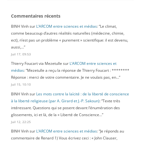
sur la funeste voie tracée par les méthodes des tribunaux de
l’Inquisition et de la Terreur.
Commentaires récents
[lire plus]
BINH Vinh
sur
L’ARCOM entre sciences et médias
: “
Le climat,
comme beaucoup d’autres réalités naturelles (médecine, chimie,
Une histoire longue de la laïcité
ect), n’est pas un problème « purement » scientifique: il est devenu,
Différenciation des sphères et contingence
aussi,…
”
Publié le 26 mai 2026 par Jean-Pierre Castel
Juil 17, 09:53
Diaporama
Laïcité
Thierry Foucart via Mezetulle
sur
L’ARCOM entre sciences et
Lecture, philosophie générale, littérature, histoire
Revue
médias
: “
Mezetulle a reçu la réponse de Thierry Foucart : ********
Pour réfléchir sur la laïcité, Jean-Pierre Castel s’appuie sur une «
Réponse : merci de votre commentaire. Je ne voulais pas, en…
”
histoire longue », celle de la différenciation des sphères du vrai,
Juil 15, 10:10
du bien et du juste dont l’unité structurait le monde antique et
médiéval. Loin d’être due au christianisme ou d’apparaître
BINH Vinh
sur
Les mots contre la laïcité : de la liberté de conscience
brusquement avec la modernité, celle-ci est progressive et passe
à la liberté religieuse (par A. Girard et J.-P. Sakoun)
: “
Texte très
par des phases de distinction avant qu’on puisse parler de
intéressant. Questions qui se posent devant l’énumération des
séparation. L’auteur s’interroge principalement sur l’émergence
glissements, ici et là, de la « Liberté de Conscience…
”
de l’autonomie du politique, parallèle à celle de l’autonomie des
Juil 12, 22:25
savoirs et à l’institutionnalisation séparée du religieux. Une
conséquence importante est que l’individu n’est plus fixé à une
BINH Vinh
sur
L’ARCOM entre sciences et médias
: “
Je réponds au
appartenance, mais se pense abstraitement, ce qui est une
commentaire de Renard 1) Vous écrivez ceci : « John Clauser,