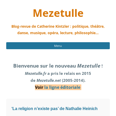
Mezetulle
Blog-revue de Catherine Kintzler : politique, théâtre,
danse, musique, opéra, lecture, philosophie…
All
Menu
au
con
Bienvenue sur le nouveau
Mezetulle
!
Mezetulle.fr
a pris le relais en 2015
de
Mezetulle.net
(2005-2014).
Voir
la ligne éditoriale
‘La religion n’existe pas’ de Nathalie Heinich