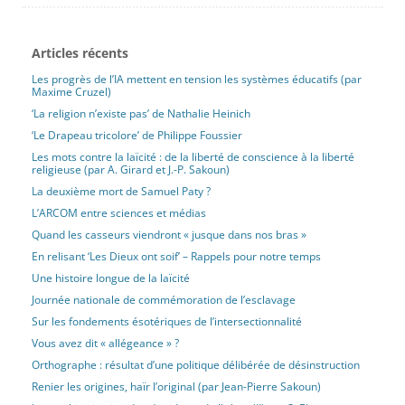
encadrée pour devenir une dimension structurante de l’identité
publique ».
Articles récents
[lire plus]
Les progrès de l’IA mettent en tension les systèmes éducatifs (par
Maxime Cruzel)
La deuxième mort de Samuel Paty ?
‘La religion n’existe pas’ de Nathalie Heinich
Publié le 28 juin 2026 par Martine Verlhac
‘Le Drapeau tricolore’ de Philippe Foussier
Diaporama
École
Laïcité
Politique, société, actualité
Recensions
Les mots contre la laïcité : de la liberté de conscience à la liberté
Revue
religieuse (par A. Girard et J.-P. Sakoun)
Il serait impropre de parler de colère pour qualifier l’émotion
La deuxième mort de Samuel Paty ?
dont Martine Verlhac fait part ici après avoir vu le film L’Abandon.
L’ARCOM entre sciences et médias
Il s’agit bien plutôt de l’indignation d’un professeur qui ne
Quand les casseurs viendront « jusque dans nos bras »
pardonne pas à « une certaine gauche » une trahison certaine,
En relisant ‘Les Dieux ont soif’ – Rappels pour notre temps
poursuivie inlassablement par des décennies de saccage de ce
que devrait être l’institution « Éducation nationale ». Non
Une histoire longue de la laïcité
seulement Samuel Paty a été abandonné par les bien-pensants,
Journée nationale de commémoration de l’esclavage
mais, à la sortie du film, l’inertie se réanime pour retrouver les
Sur les fondements ésotériques de l’intersectionnalité
accents abjects de l’inversion accusatoire : oui le film est bon… «
Vous avez dit « allégeance » ?
mais »… défendre Samuel Paty, ne serait-ce pas, quand même,
Orthographe : résultat d’une politique délibérée de désinstruction
un peu « raciste », ne serait-ce pas un peu « d’extrême droite » ?
À la différence de la colère, l’indignation ne retombe pas : car,
Renier les origines, haïr l’original (par Jean-Pierre Sakoun)
reposant comme le disait Descartes sur « de justes raisons », loin