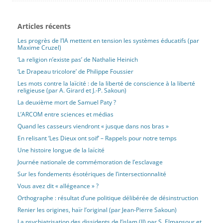
Articles récents
Les progrès de l’IA mettent en tension les systèmes éducatifs (par
Maxime Cruzel)
‘La religion n’existe pas’ de Nathalie Heinich
‘Le Drapeau tricolore’ de Philippe Foussier
Les mots contre la laïcité : de la liberté de conscience à la liberté
religieuse (par A. Girard et J.-P. Sakoun)
La deuxième mort de Samuel Paty ?
L’ARCOM entre sciences et médias
Quand les casseurs viendront « jusque dans nos bras »
En relisant ‘Les Dieux ont soif’ – Rappels pour notre temps
Une histoire longue de la laïcité
Journée nationale de commémoration de l’esclavage
Sur les fondements ésotériques de l’intersectionnalité
Vous avez dit « allégeance » ?
Orthographe : résultat d’une politique délibérée de désinstruction
Renier les origines, haïr l’original (par Jean-Pierre Sakoun)
La psychiatrisation des dissidents de l’islam (II) par S. Elmansour et