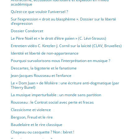
académique
Qu’est-ce que vouloir l’universel ?
Sur l’expression « droit au blasphème ». Dossier sur la liberté
d’expression
Dossier Condorcet
Le Père Noël et « le droit d’être païen » (C. Lévi-Strauss)
Entretien vidéo C. Kintzler-J. Cornil sur la laïcité (CLAV, Bruxelles)
Identité et liberté de non-appartenance
Pourquoi survalorisons-nous l’interprétation en musique ?
Descartes, la bigoterie et le fanatisme
Jean-Jacques Rousseau et l’enfance
Le « Dom Juan » de Molière : une écriture anti-dogmatique (par
Thierry Bunel)
La musique imperturbable : un monde sans partition
Rousseau : le Contrat social avec perte et fracas
Classicisme et violence
Bergson, Freud et le rire
Baudelaire et le rire classique
Chapeau ou casquette ? Non : béret !