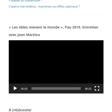
Couette ou couverture ?
L’opéra merveilleux : machines ou effets spéciaux ?
« Les idées mènent le monde », Pau 2019. Entretien
avec Jean Marziou
Lecteur
vidéo
00:00
48:02
À (ré)écouter