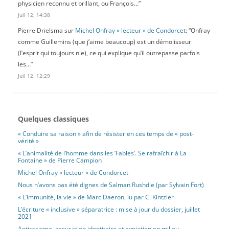
physicien reconnu et brillant, ou François…
”
Juil 12, 14:38
Pierre Drielsma
sur
Michel Onfray « lecteur » de Condorcet
: “
Onfray
comme Guillemins (que j’aime beaucoup) est un démolisseur
(l’esprit qui toujours nie), ce qui explique qu’il outrepasse parfois
les…
”
Juil 12, 12:29
Quelques classiques
« Conduire sa raison » afin de résister en ces temps de « post-
vérité »
« L’animalité de l’homme dans les ‘Fables’. Se rafraîchir à La
Fontaine » de Pierre Campion
Michel Onfray « lecteur » de Condorcet
Nous n’avons pas été dignes de Salman Rushdie (par Sylvain Fort)
« L’Immunité, la vie » de Marc Daëron, lu par C. Kintzler
L’écriture « inclusive » séparatrice : mise à jour du dossier, juillet
2021
Antiracisme, accusation identitaire et expiation en milieu