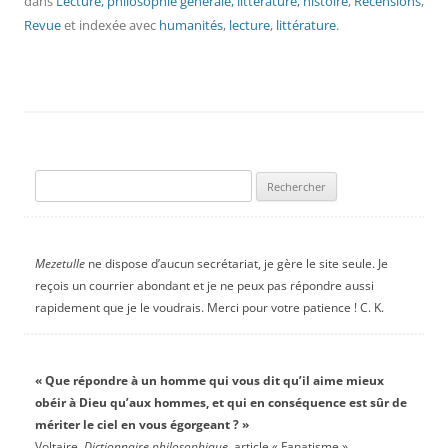
dans
Lecture, philosophie générale, littérature, histoire
,
Recensions
,
Revue
et indexée avec
humanités
,
lecture
,
littérature
.
Rechercher :
Mezetulle
ne dispose d’aucun secrétariat, je gère le site seule. Je
reçois un courrier abondant et je ne peux pas répondre aussi
rapidement que je le voudrais. Merci pour votre patience ! C. K.
« Que répondre à un homme qui vous dit qu’il aime mieux
obéir à Dieu qu’aux hommes, et qui en conséquence est sûr de
mériter le ciel en vous égorgeant ? »
Voltaire,
Dictionnaire philosophique
, article « Fanatisme ».