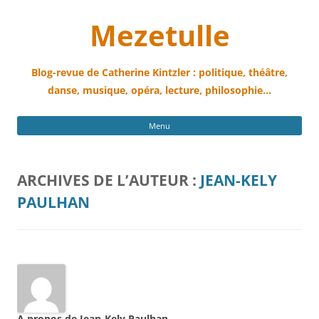
Mezetulle
Blog-revue de Catherine Kintzler : politique, théâtre,
danse, musique, opéra, lecture, philosophie…
All
Menu
au
con
ARCHIVES DE L’AUTEUR :
JEAN-KELY
PAULHAN
A propos de Jean-Kely Paulhan