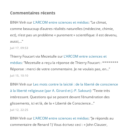
Commentaires récents
BINH Vinh
sur
L’ARCOM entre sciences et médias
: “
Le climat,
comme beaucoup d’autres réalités naturelles (médecine, chimie,
ect), n’est pas un problème « purement » scientifique: il est devenu,
aussi,…
”
Juil 17, 09:53
Thierry Foucart via Mezetulle
sur
L’ARCOM entre sciences et
médias
: “
Mezetulle a reçu la réponse de Thierry Foucart : ********
Réponse : merci de votre commentaire. Je ne voulais pas, en…
”
Juil 15, 10:10
BINH Vinh
sur
Les mots contre la laïcité : de la liberté de conscience
à la liberté religieuse (par A. Girard et J.-P. Sakoun)
: “
Texte très
intéressant. Questions qui se posent devant l’énumération des
glissements, ici et là, de la « Liberté de Conscience…
”
Juil 12, 22:25
BINH Vinh
sur
L’ARCOM entre sciences et médias
: “
Je réponds au
commentaire de Renard 1) Vous écrivez ceci : « John Clauser,