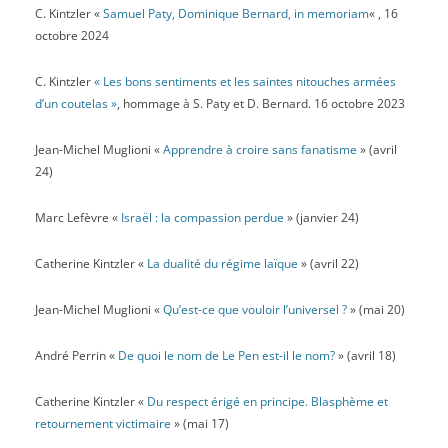
C. Kintzler «
Samuel Paty, Dominique Bernard, in memoriam
« , 16
octobre 2024
C. Kintzler
« Les bons sentiments et les saintes nitouches armées
d’un coutelas »
, hommage à S. Paty et D. Bernard. 16 octobre 2023
Jean-Michel Muglioni «
Apprendre à croire sans fanatisme
» (avril
24)
Marc Lefèvre «
Israël : la compassion perdue
» (janvier 24)
Catherine Kintzler «
La dualité du régime laïque
» (avril 22)
Jean-Michel Muglioni «
Qu’est-ce que vouloir l’universel ?
» (mai 20)
André Perrin «
De quoi le nom de Le Pen est-il le nom?
» (avril 18)
Catherine Kintzler «
Du respect érigé en principe. Blasphème et
retournement victimaire
» (mai 17)