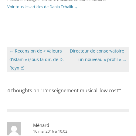
Voir tous les articles de Dania Tchalik
→
Navigation
←
Recension de « Valeurs
Directeur de conservatoire :
des
d’islam » (sous la dir. de D.
un nouveau « profil »
→
articles
Reynié)
4 thoughts on “
L’enseignement musical ‘low cost’
”
Ménard
16 mai 2016 à 10:02