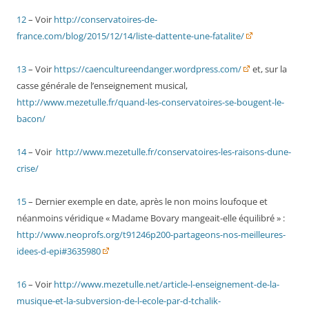
12
– Voir
http://conservatoires-de-
france.com/blog/2015/12/14/liste-dattente-une-fatalite/
13
– Voir
https://caencultureendanger.wordpress.com/
et, sur la
casse générale de l’enseignement musical,
http://www.mezetulle.fr/quand-les-conservatoires-se-bougent-le-
bacon/
14
– Voir
http://www.mezetulle.fr/conservatoires-les-raisons-dune-
crise/
15
– Dernier exemple en date, après le non moins loufoque et
néanmoins véridique « Madame Bovary mangeait-elle équilibré » :
http://www.neoprofs.org/t91246p200-partageons-nos-meilleures-
idees-d-epi#3635980
16
– Voir
http://www.mezetulle.net/article-l-enseignement-de-la-
musique-et-la-subversion-de-l-ecole-par-d-tchalik-