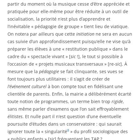
partir du moment où la musique cesse d’être appréciée et
pratiquée pour elle-même pour être réduite à un outil de
socialisation, la priorité n’est plus d’apprendre et
l’inévitable « pédagogie de groupe » tient lieu de viatique.
On notera par ailleurs que cette
initiation
ne sera en aucun
cas suivie d’un approfondissement puisqu’elle ne vise qu’à
préparer les élèves à une « restitution publique » dans le
cadre du « spectacle vivant » [
sic
!], le tout si possible à
l’occasion de « projets musicaux transversaux » [re-
sic
]. À
mesure que la
pédagogie
se fait clinquante, ses vues se
font toujours plus utilitaires : il s’agit de créer de
l’événement culturel
à bon compte tout en fidélisant une
clientèle de parents. Enfin, la mairie a délibérément écarté
toute notion de programmes, un terme bien trop
rigide
,
sans même parler d’examens que l’on sait effroyablement
élitistes
. Et nulle part il n’est question d’une éventuelle
poursuite d’études dans un conservatoire : qui saurait
8
ignorer toute la « singularité
» du profil sociologique des
« publics enfants » [
sic
] fréquentant les TAP ?