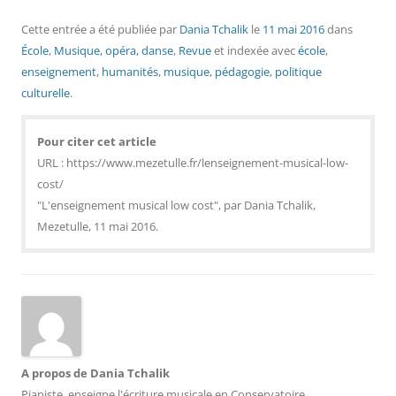
Cette entrée a été publiée
par
Dania Tchalik
le
11 mai 2016
dans
École
,
Musique, opéra, danse
,
Revue
et indexée avec
école
,
enseignement
,
humanités
,
musique
,
pédagogie
,
politique
culturelle
.
Pour citer cet article
URL : https://www.mezetulle.fr/lenseignement-musical-low-
cost/
"L'enseignement musical low cost", par Dania Tchalik,
Mezetulle, 11 mai 2016.
A propos de Dania Tchalik
Pianiste, enseigne l'écriture musicale en Conservatoire.