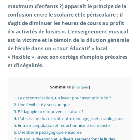
maximum d’enfants ?) apparaît le principe de la
confusion entre le scolaire et le périscolaire : il
s’agit de diminuer les heures de cours au profit
d’« activités de loisirs ». L’enseignement musical
est la victime et le témoin de la dilution générale
de l’école dans un « tout éducatif » local
« flexible », avec son cortège d’emplois précaires
et d’inégalités.
Sommaire
[
masquer
]
1.
La décentralisation, un levier pour assouplir la loi ?
2.
Une flexibilité à sens unique
3.
Pédagogie : « retour vers le futur » ?
4.
L’obsession du collectif, entre démagogie et sociologisme
5.
Entre manipulation et réductionnisme techniciste
6.
Une liberté pédagogique encadrée
7.
Quand la diversion et le divertissement font le lit des