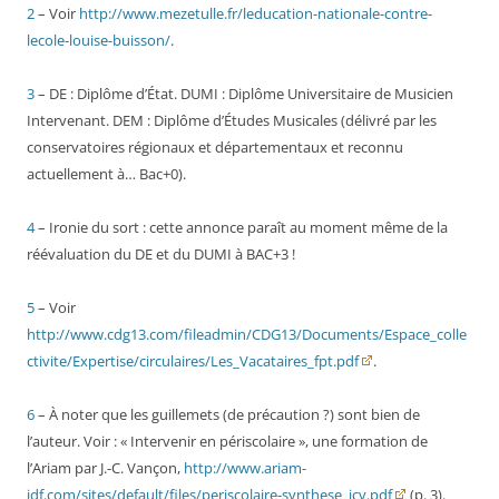
2
– Voir
http://www.mezetulle.fr/leducation-nationale-contre-
lecole-louise-buisson/
.
3
– DE : Diplôme d’État. DUMI : Diplôme Universitaire de Musicien
Intervenant. DEM : Diplôme d’Études Musicales (délivré par les
conservatoires régionaux et départementaux et reconnu
actuellement à… Bac+0).
4
– Ironie du sort : cette annonce paraît au moment même de la
réévaluation du DE et du DUMI à BAC+3 !
5
– Voir
http://www.cdg13.com/fileadmin/CDG13/Documents/Espace_colle
ctivite/Expertise/circulaires/Les_Vacataires_fpt.pdf
.
6
– À noter que les guillemets (de précaution ?) sont bien de
l’auteur. Voir : « Intervenir en périscolaire », une formation de
l’Ariam par J.-C. Vançon,
http://www.ariam-
idf.com/sites/default/files/periscolaire-synthese_jcv.pdf
(p. 3).