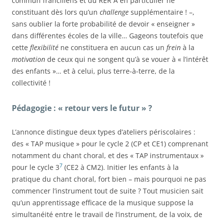
commun franciliens et du RER A en particulier ne
constituant dès lors qu’un
challenge
supplémentaire ! –,
sans oublier la forte probabilité de devoir « enseigner »
dans différentes écoles de la ville… Gageons toutefois que
cette
flexibilité
ne constituera en aucun cas un
frein
à la
motivation
de ceux qui ne songent qu’à se vouer à « l’intérêt
des enfants »… et à celui, plus terre-à-terre, de la
collectivité !
Pédagogie : « retour vers le futur » ?
L’annonce distingue deux types d’ateliers périscolaires :
des « TAP musique » pour le cycle 2 (CP et CE1) comprenant
notamment du chant choral, et des « TAP instrumentaux »
7
pour le cycle 3
(CE2 à CM2). Initier les enfants à la
pratique du chant choral, fort bien – mais pourquoi ne pas
commencer l’instrument tout de suite ? Tout musicien sait
qu’un apprentissage efficace de la musique suppose la
simultanéité entre le travail de l’instrument, de la voix, de