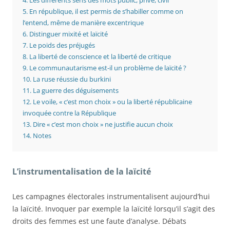
4.
Les différents sens des mots public, privé, civil
5.
En république, il est permis de s’habiller comme on
l’entend, même de manière excentrique
6.
Distinguer mixité et laïcité
7.
Le poids des préjugés
8.
La liberté de conscience et la liberté de critique
9.
Le communautarisme est-il un problème de laïcité ?
10.
La ruse réussie du burkini
11.
La guerre des déguisements
12.
Le voile, « c’est mon choix » ou la liberté républicaine
invoquée contre la République
13.
Dire « c’est mon choix » ne justifie aucun choix
14.
Notes
L’instrumentalisation de la laïcité
Les campagnes électorales instrumentalisent aujourd’hui
la laïcité. Invoquer par exemple la laïcité lorsqu’il s’agit des
droits des femmes est une faute d’analyse. Débats