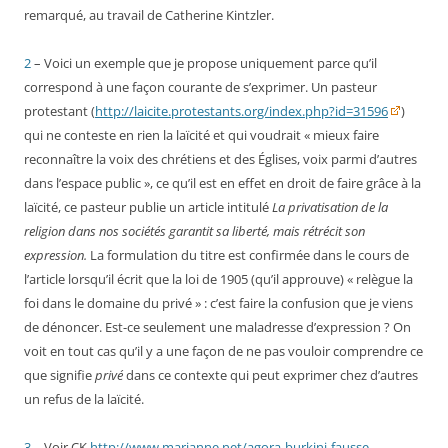
remarqué, au travail de Catherine Kintzler.
2
– Voici un exemple que je propose uniquement parce qu’il
correspond à une façon courante de s’exprimer. Un pasteur
protestant (
http://laicite.protestants.org/index.php?id=31596
)
qui ne conteste en rien la laïcité et qui voudrait « mieux faire
reconnaître la voix des chrétiens et des Églises, voix parmi d’autres
dans l’espace public », ce qu’il est en effet en droit de faire grâce à la
laïcité, ce pasteur publie un article intitulé
La privatisation de la
religion dans nos sociétés garantit sa liberté, mais rétrécit son
expression.
La formulation du titre est confirmée dans le cours de
l’article lorsqu’il écrit
que la loi de 1905 (qu’il approuve) « relègue la
foi dans le domaine du privé » : c’est faire la confusion que je viens
de dénoncer. Est-ce seulement une maladresse d’expression ? On
voit en tout cas qu’il y a une façon de ne pas vouloir comprendre ce
que signifie
privé
dans ce contexte qui peut exprimer chez d’autres
un refus de la laïcité.
3
– Voir CK
http://www.marianne.net/agora-burkini-fausse-