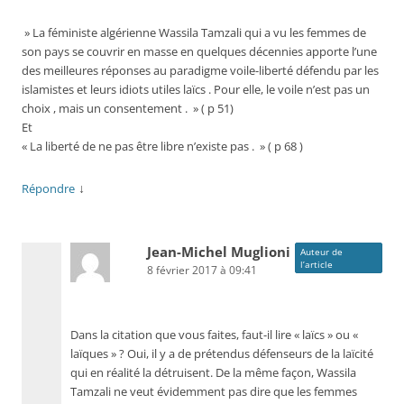
» La féministe algérienne Wassila Tamzali qui a vu les femmes de
son pays se couvrir en masse en quelques décennies apporte l’une
des meilleures réponses au paradigme voile-liberté défendu par les
islamistes et leurs idiots utiles laïcs . Pour elle, le voile n’est pas un
choix , mais un consentement . » ( p 51)
Et
« La liberté de ne pas être libre n’existe pas . » ( p 68 )
↓
Répondre
Jean-Michel Muglioni
Auteur de
l’article
8 février 2017 à 09:41
Dans la citation que vous faites, faut-il lire « laïcs » ou «
laïques » ? Oui, il y a de prétendus défenseurs de la laïcité
qui en réalité la détruisent. De la même façon, Wassila
Tamzali ne veut évidemment pas dire que les femmes