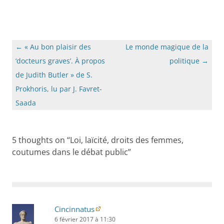
Navigation
←
« Au bon plaisir des
Le monde magique de la
des
‘docteurs graves’. À propos
politique
→
articles
de Judith Butler » de S.
Prokhoris, lu par J. Favret-
Saada
5 thoughts on “
Loi, laïcité, droits des femmes,
coutumes dans le débat public
”
Cincinnatus
6 février 2017 à 11:30