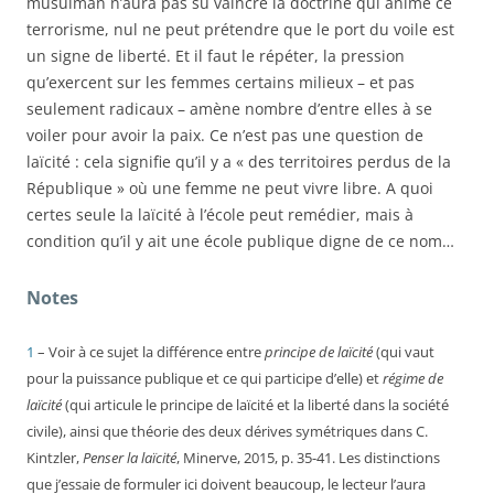
musulman n’aura pas su vaincre la doctrine qui anime ce
terrorisme, nul ne peut prétendre que le port du voile est
un signe de liberté. Et il faut le répéter, la pression
qu’exercent sur les femmes certains milieux – et pas
seulement radicaux – amène nombre d’entre elles à se
voiler pour avoir la paix. Ce n’est pas une question de
laïcité : cela signifie qu’il y a « des territoires perdus de la
République » où une femme ne peut vivre libre. A quoi
certes seule la laïcité à l’école peut remédier, mais à
condition qu’il y ait une école publique digne de ce nom…
Notes
1
– Voir à ce sujet la différence entre
principe de laïcité
(qui vaut
pour la puissance publique et ce qui participe d’elle) et
régime de
laïcité
(qui articule le principe de laïcité et la liberté dans la société
civile), ainsi que théorie des deux dérives symétriques dans C.
Kintzler,
Penser la laïcité
, Minerve, 2015, p. 35-41. Les distinctions
que j’essaie de formuler ici doivent beaucoup, le lecteur l’aura