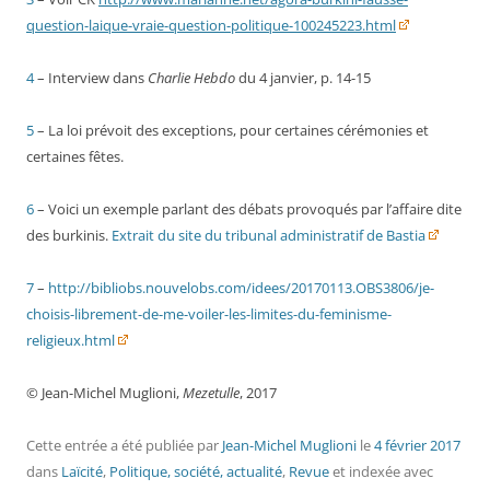
question-laique-vraie-question-politique-100245223.html
4
– Interview dans
Charlie Hebdo
du 4 janvier, p. 14-15
5
– La loi prévoit des exceptions, pour certaines cérémonies et
certaines fêtes.
6
– Voici un exemple parlant des débats provoqués par l’affaire dite
des burkinis.
Extrait du site du tribunal administratif de Bastia
7
–
http://bibliobs.nouvelobs.com/idees/20170113.OBS3806/je-
choisis-librement-de-me-voiler-les-limites-du-feminisme-
religieux.html
© Jean-Michel Muglioni,
Mezetulle
, 2017
Cette entrée a été publiée
par
Jean-Michel Muglioni
le
4 février 2017
dans
Laïcité
,
Politique, société, actualité
,
Revue
et indexée avec