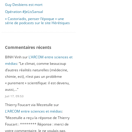
Guy Desbiens est mort
Opération #JeLisSansal
« Castoriadis, penser l’époque » une
série de podcasts sur le site Hérétiques
Commentaires récents
BINH Vinh
sur
L’ARCOM entre sciences et
médias
: “
Le climat, comme beaucoup
d’autres réalités naturelles (médecine,
chimie, ect), n’est pas un problème
« purement » scientifique: il est devenu,
aussi,…
”
Juil 17, 09:53
Thierry Foucart via Mezetulle
sur
L’ARCOM entre sciences et médias
:
“
Mezetulle a reçu la réponse de Thierry
Foucart : ******** Réponse : merci de
votre commentaire. Je ne voulais pas,