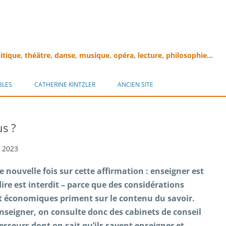
litique, théâtre, danse, musique, opéra, lecture, philosophie…
Aller
au
BLES
CATHERINE KINTZLER
ANCIEN SITE
contenu
s ?
r 2023
 nouvelle fois sur cette affirmation : enseigner est
dire est interdit – parce que des considérations
t économiques priment sur le contenu du savoir.
enseigner, on consulte donc des cabinets de conseil
fesseurs dont on sait qu’ils savent enseigner et