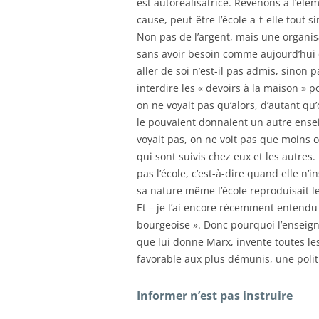
est autoréalisatrice. Revenons à l’élém
cause, peut-être l’école a-t-elle tout 
Non pas de l’argent, mais une organis
sans avoir besoin comme aujourd’hui d
aller de soi n’est-il pas admis, sinon p
interdire les « devoirs à la maison » 
on ne voyait pas qu’alors, d’autant qu
le pouvaient donnaient un autre ense
voyait pas, on ne voit pas que moins on
qui sont suivis chez eux et les autres. 
pas l’école, c’est-à-dire quand elle n’
sa nature même l’école reproduisait les
Et – je l’ai encore récemment entendu di
bourgeoise ». Donc pourquoi l’enseigne
que lui donne Marx, invente toutes le
favorable aux plus démunis, une pol
Informer n’est pas instruire