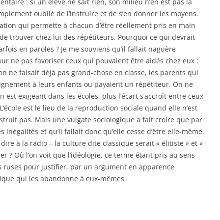
entaire : si un élève ne sait rien, son milieu n’en est pas la
simplement oublié de l’instruire et de s’en donner les moyens.
ation qui permette à chacun d’être réellement pris en main
e trouver chez lui des répétiteurs. Pourquoi ce qui devrait
arfois en paroles ? Je me souviens qu’il fallait naguère
pour ne pas favoriser ceux qui pouvaient être aidés chez eux :
’on ne faisait déjà pas grand-chose en classe, les parents qui
ignement à leurs enfants ou payaient un répétiteur. On ne
 est exigeant dans les écoles, plus l’écart s’accroît entre ceux
L’école est le lieu de la reproduction sociale quand elle n’est
instruit pas. Mais une vulgate sociologique a fait croire que par
 inégalités et qu’il fallait donc qu’elle cesse d’être elle-même.
re à la radio – la culture dite classique serait « élitiste » et «
r ? Où l’on voit que l’idéologie, ce terme étant pris au sens
s ruses pour justifier, par un argument en apparence
itique qui les abandonne à eux-mêmes.