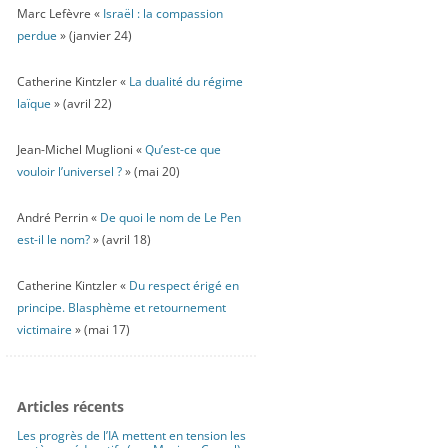
Marc Lefèvre «
Israël : la compassion
perdue
» (janvier 24)
Catherine Kintzler «
La dualité du régime
laïque
» (avril 22)
Jean-Michel Muglioni «
Qu’est-ce que
vouloir l’universel ?
» (mai 20)
André Perrin «
De quoi le nom de Le Pen
est-il le nom?
» (avril 18)
Catherine Kintzler «
Du respect érigé en
principe. Blasphème et retournement
victimaire
» (mai 17)
Articles récents
Les progrès de l’IA mettent en tension les