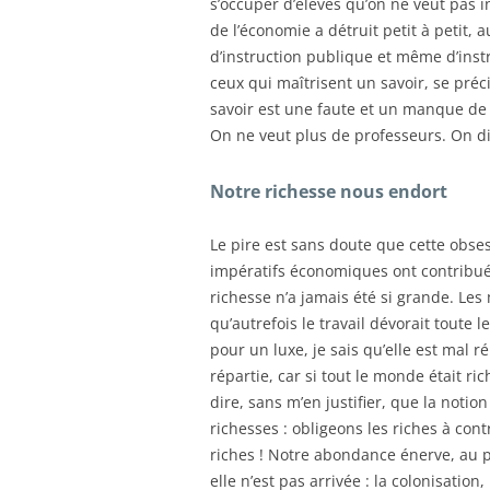
s’occuper d’élèves qu’on ne veut pas in
de l’économie a détruit petit à petit, 
d’instruction publique et même d’instr
ceux qui maîtrisent un savoir, se préc
savoir est une faute et un manque de r
On ne veut plus de professeurs. On dir
Notre richesse nous endort
Le pire est sans doute que cette obses
impératifs économiques ont contribué
richesse n’a jamais été si grande. Les
qu’autrefois le travail dévorait toute 
pour un luxe, je sais qu’elle est mal r
répartie, car si tout le monde était ric
dire, sans m’en justifier, que la noti
richesses : obligeons les riches à co
riches ! Notre abondance énerve, au p
elle n’est pas arrivée : la colonisatio