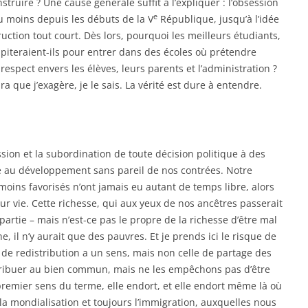
struire ? Une cause générale suffit à l’expliquer : l’obsession
e
au moins depuis les débuts de la V
République, jusqu’à l’idée
uction tout court. Dès lors, pourquoi les meilleurs étudiants,
ipiteraient-ils pour entrer dans des écoles où prétendre
espect envers les élèves, leurs parents et l’administration ?
a que j’exagère, je le sais. La vérité est dure à entendre.
sion et la subordination de toute décision politique à des
 au développement sans pareil de nos contrées. Notre
 moins favorisés n’ont jamais eu autant de temps libre, alors
leur vie. Cette richesse, qui aux yeux de nos ancêtres passerait
épartie – mais n’est-ce pas le propre de la richesse d’être mal
he, il n’y aurait que des pauvres. Et je prends ici le risque de
on de redistribution a un sens, mais non celle de partage des
ntribuer au bien commun, mais ne les empêchons pas d’être
remier sens du terme, elle endort, et elle endort même là où
n, la mondialisation et toujours l’immigration, auxquelles nous