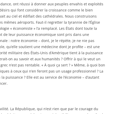
dance, ont réussi à donner aux peuples envahis et exploités
désirs qui font considérer la croissance comme le bien
 au ciel et édifiait des cathédrales. Nous construisons
 mêmes aéroports. Faut-il regretter la tyrannie de l’Église
ologie « économiste » l’a remplacé. Les États dont toute la
ment de leur puissance économique sont pris dans une
ale : notre économie – dont, je le répète, je ne nie pas
ple, qu’elle soutient une médecine dont je profite – est une
orité militaire des États-Unis d’Amérique tient à la puissance
rait-on au savoir et aux humanités ? Offrir à qui le veut un
grec n’est pas rentable. « À quoi ça sert ? » Même, à quoi bon
ques à ceux qui n’en feront pas un usage professionnel ? La
 la puissance ? Elle est au service de l’économie – d’autant
ncer.
vilité. La République, qui n’est rien que par le courage du