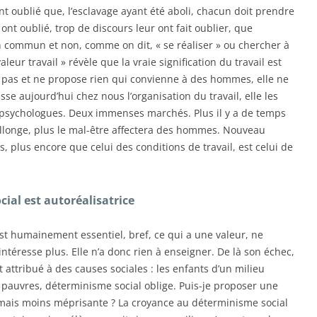
t oublié que, l’esclavage ayant été aboli, chacun doit prendre
 ont oublié, trop de discours leur ont fait oublier, que
en commun et non, comme on dit, « se réaliser » ou chercher à
aleur travail » révèle que la vraie signification du travail est
 pas et ne propose rien qui convienne à des hommes, elle ne
se aujourd’hui chez nous l’organisation du travail, elle les
ux psychologues. Deux immenses marchés. Plus il y a de temps
s’allonge, plus le mal-être affectera des hommes. Nouveau
 plus encore que celui des conditions de travail, est celui de
ial est autoréalisatrice
t humainement essentiel, bref, ce qui a une valeur, ne
ntéresse plus. Elle n’a donc rien à enseigner. De là son échec,
attribué à des causes sociales : les enfants d’un milieu
 pauvres, déterminisme social oblige. Puis-je proposer une
mais moins méprisante ? La croyance au déterminisme social