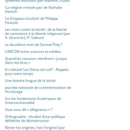
systèmes éducatifs (par Maxime Cruzel)
‘La religion n’existe pas’ de Nathalie
Heinich
‘Le Drapeau tricolore’ de Philippe
Foussier
Les mots contre la laïcité : de la liberté
de conscience à la liberté religieuse (par
A. Girard et J.-P. Sakoun)
La deuxième mort de Samuel Paty ?
L’ARCOM entre sciences et médias
Quand les casseurs viendront « jusque
dans nos bras »
En relisant ‘Les Dieux ont soif’ – Rappels
pour notre temps
Une histoire longue de la laïcité
Journée nationale de commémoration de
l’esclavage
Sur les fondements ésotériques de
l’intersectionnalité
Vous avez dit « allégeance » ?
Orthographe : résultat d’une politique
délibérée de désinstruction
Renier les origines, haïr l’original (par