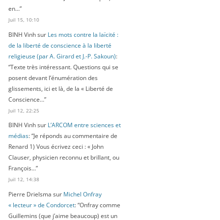
en…
”
Juil 15, 10:10
BINH Vinh
sur
Les mots contre la laïcité :
de la liberté de conscience à la liberté
religieuse (par A. Girard et J.-P. Sakoun)
:
“
Texte très intéressant. Questions qui se
posent devant l’énumération des
glissements, ici et là, de la « Liberté de
Conscience…
”
Juil 12, 22:25
BINH Vinh
sur
L’ARCOM entre sciences et
médias
: “
Je réponds au commentaire de
Renard 1) Vous écrivez ceci : « John
Clauser, physicien reconnu et brillant, ou
François…
”
Juil 12, 14:38
Pierre Drielsma
sur
Michel Onfray
« lecteur » de Condorcet
: “
Onfray comme
Guillemins (que j’aime beaucoup) est un