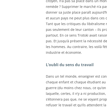
citoyen, n’a pas sa place dans un mon
remède ? Supprimer le marché n’a pas 
donner sa juste place paraît aujourd’
et aucun pays ne peut plus dans ces co
Tant que les critiques du libéralisme
pas seulement de leur canton – ils pr
partout. En ce sens Trotski avait raiso
pas. Et jusqu’à présent la nécessité d
les hommes. Au contraire, les voilà f
industrie et économie.
L’oubli du sens du travail
Dans un tel monde, enseigner est co
chaque enfant et chaque étudiant au m
guerre (du moins chez nous, ce qu’on 
laquelle, certes, il n’y a ni production
s’étonnera pas que, ne se voyant prop
refuser le travail et qu’ils attendent 