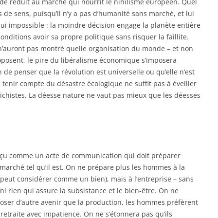
de réduit au marché qui nourrit le nihilisme européen. Quel
de sens, puisqu’il n’y a pas d’humanité sans marché, et lui
hui impossible : la moindre décision engage la planète entière
nditions avoir sa propre politique sans risquer la faillite.
 n’auront pas montré quelle organisation du monde – et non
oposent, le pire du libéralisme économique s’imposera
n de penser que la révolution est universelle ou qu’elle n’est
e tenir compte du désastre écologique ne suffit pas à éveiller
étichistes. La déesse nature ne vaut pas mieux que les déesses
nçu comme un acte de communication qui doit préparer
arché tel qu’il est. On ne prépare plus les hommes à la
peut considérer comme un bien), mais à l’entreprise – sans
, ni rien qui assure la subsistance et le bien-être. On ne
oser d’autre avenir que la production, les hommes préfèrent
la retraite avec impatience. On ne s’étonnera pas qu’ils