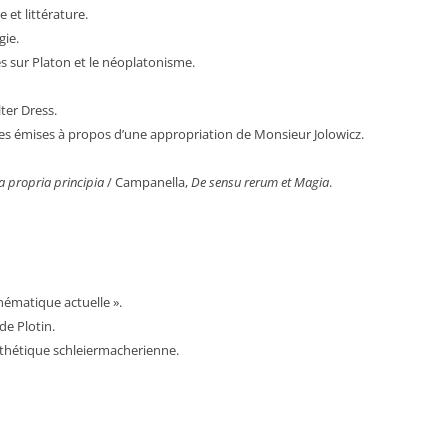
 et littérature.
gie.
s sur Platon et le néoplatonisme.
lter Dress.
rves émises à propos d’une appropriation de Monsieur Jolowicz.
a propria principia
/ Campanella,
De sensu rerum et Magia
.
hématique actuelle ».
de Plotin.
sthétique schleiermacherienne.