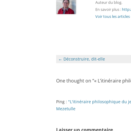
Auteur du blog.
En savoir plus :
http:
Voir tous les article
Navigation
←
Déconstruire, dit-elle
des
articles
One thought on “
« L’itinéraire ph
Ping :
"L'itinéraire philosophique du j
Mezetulle
Laisser un commentaire