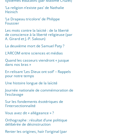
systèmes éducatifs (par Maxime Cruzel)
‘La religion n’existe pas’ de Nathalie
Heinich
‘Le Drapeau tricolore’ de Philippe
Foussier
Les mots contre la laïcité : de la liberté
de conscience à la liberté religieuse (par
A. Girard et J.-P. Sakoun)
La deuxième mort de Samuel Paty ?
L’ARCOM entre sciences et médias
Quand les casseurs viendront « jusque
dans nos bras »
En relisant ‘Les Dieux ont soif’ – Rappels
pour notre temps
Une histoire longue de la laïcité
Journée nationale de commémoration de
l’esclavage
Sur les fondements ésotériques de
l’intersectionnalité
Vous avez dit « allégeance » ?
Orthographe : résultat d’une politique
délibérée de désinstruction
Renier les origines, haïr l’original (par