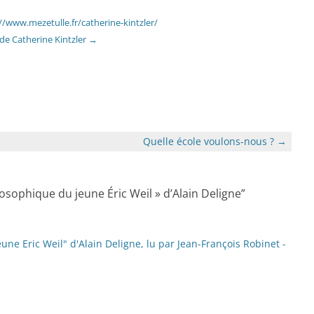
//www.mezetulle.fr/catherine-kintzler/
s de Catherine Kintzler
→
Quelle école voulons-nous ?
→
ilosophique du jeune Éric Weil » d’Alain Deligne
”
eune Eric Weil" d'Alain Deligne, lu par Jean-François Robinet -