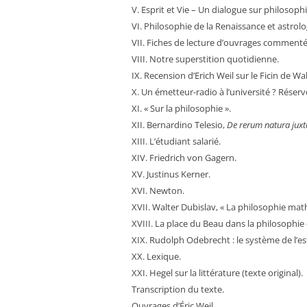
V. Esprit et Vie – Un dialogue sur philosophie
VI. Philosophie de la Renaissance et astrolo
VII. Fiches de lecture d’ouvrages commenté
VIII. Notre superstition quotidienne.
IX. Recension d’Erich Weil sur le Ficin de Wa
X. Un émetteur-radio à l’université ? Rése
XI. « Sur la philosophie ».
XII. Bernardino Telesio,
De rerum natura juxt
XIII. L’étudiant salarié.
XIV. Friedrich von Gagern.
XV. Justinus Kerner.
XVI. Newton.
XVII. Walter Dubislav, « La philosophie mat
XVIII. La place du Beau dans la philosophie 
XIX. Rudolph Odebrecht : le système de l’e
XX. Lexique.
XXI. Hegel sur la littérature (texte original).
Transcription du texte.
Ouvrages d’Éric Weil.