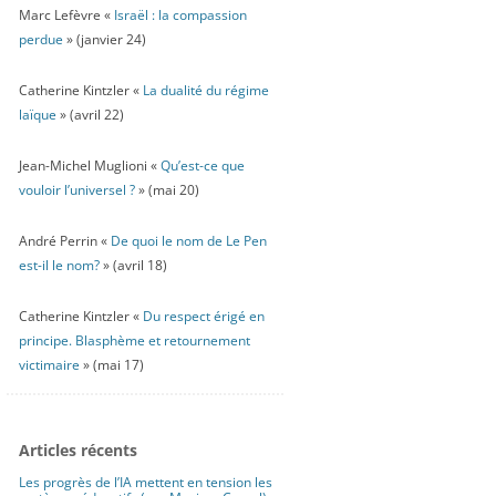
Marc Lefèvre «
Israël : la compassion
perdue
» (janvier 24)
Catherine Kintzler «
La dualité du régime
laïque
» (avril 22)
Jean-Michel Muglioni «
Qu’est-ce que
vouloir l’universel ?
» (mai 20)
André Perrin «
De quoi le nom de Le Pen
est-il le nom?
» (avril 18)
Catherine Kintzler «
Du respect érigé en
principe. Blasphème et retournement
victimaire
» (mai 17)
Articles récents
Les progrès de l’IA mettent en tension les