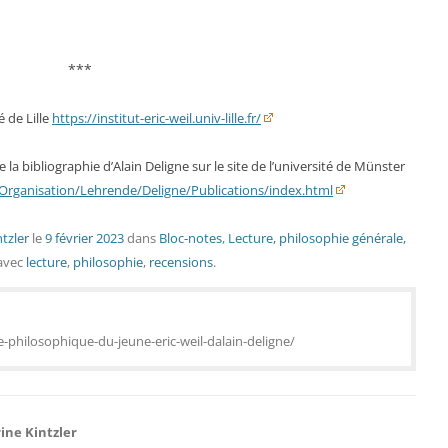
***
é de Lille
https://institut-eric-weil.univ-lille.fr/
 la bibliographie d’Alain Deligne sur le site de l’université de Münster
Organisation/Lehrende/Deligne/Publications/index.html
tzler
le
9 février 2023
dans
Bloc-notes
,
Lecture, philosophie générale,
avec
lecture
,
philosophie
,
recensions
.
re-philosophique-du-jeune-eric-weil-dalain-deligne/
ine Kintzler