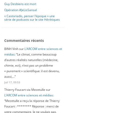
Guy Desbiens est mort
Opération #JeLisSansal
« Castoriadis, penser l’époque » une
série de podcasts sur le site Hérétiques
Commentaires récents
BINH Vinh
sur
L’ARCOM entre sciences et
médias
: “
Le climat, comme beaucoup
d’autres réalités naturelles (médecine,
chimie, ect), n’est pas un problème
« purement » scientifique: il est devenu,
aussi,…
”
Juil 17, 09:53
Thierry Foucart via Mezetulle
sur
L’ARCOM entre sciences et médias
:
“
Mezetulle a reçu la réponse de Thierry
Foucart : ******** Réponse : merci de
votre commentaire. Je ne voulais pas,