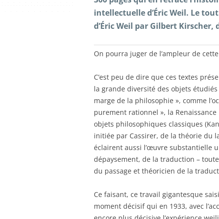
intellectuelle d’Éric Weil. Le t
d’Éric Weil par Gilbert Kirscher,
On pourra juger de l’ampleur de cett
C’est peu de dire que ces textes prése
la grande diversité des objets étudiés 
marge de la philosophie », comme l’occul
purement rationnel », la Renaissance 
objets philosophiques classiques (Kant
initiée par Cassirer, de la théorie du 
éclairent aussi l’œuvre substantielle u
dépaysement, de la traduction – tout
du passage et théoricien de la traduc
Ce faisant, ce travail gigantesque sai
moment décisif qui en 1933, avec l’ac
encore plus décisive l’expérience weilie