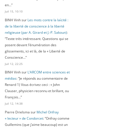
en…
”
Juil 15, 10:10
BINH Vinh
sur
Les mots contre la laïcité :
de la liberté de conscience à la liberté
religieuse (par A. Girard et J.-P. Sakoun)
:
“
Texte très intéressant. Questions qui se
posent devant l’énumération des
glissements, ici et là, de la « Liberté de
Conscience…
”
Juil 12, 22:25
BINH Vinh
sur
L’ARCOM entre sciences et
médias
: “
Je réponds au commentaire de
Renard 1) Vous écrivez ceci : « John
Clauser, physicien reconnu et brillant, ou
François…
”
Juil 12, 14:38
Pierre Drielsma
sur
Michel Onfray
« lecteur » de Condorcet
: “
Onfray comme
Guillemins (que j’aime beaucoup) est un