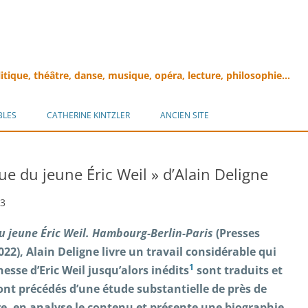
litique, théâtre, danse, musique, opéra, lecture, philosophie…
Aller
au
BLES
CATHERINE KINTZLER
ANCIEN SITE
contenu
que du jeune Éric Weil » d’Alain Deligne
23
du jeune Éric Weil. Hambourg-Berlin-Paris
(Presses
22), Alain Deligne livre un travail considérable qui
1
nesse d’Eric Weil jusqu’alors inédits
sont traduits et
 sont précédés d’une étude substantielle de près de
ire, en analyse le contenu et présente une biographie