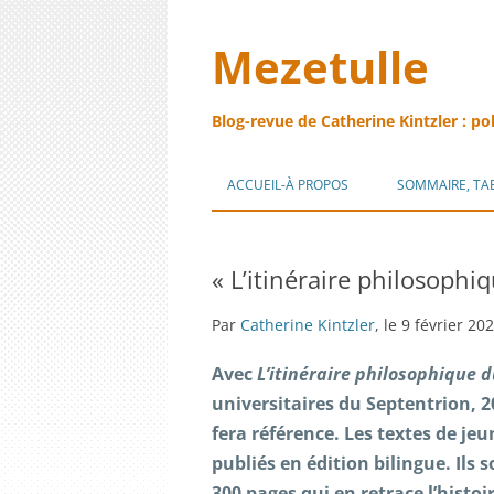
Mezetulle
Blog-revue de Catherine Kintzler : po
ACCUEIL-À PROPOS
SOMMAIRE, TA
« L’itinéraire philosophi
Par
Catherine Kintzler
, le 9 février 20
Avec
L’itinéraire philosophique 
universitaires du Septentrion, 20
fera référence. Les textes de jeu
publiés en édition bilingue. Ils
300 pages qui en retrace l’histo