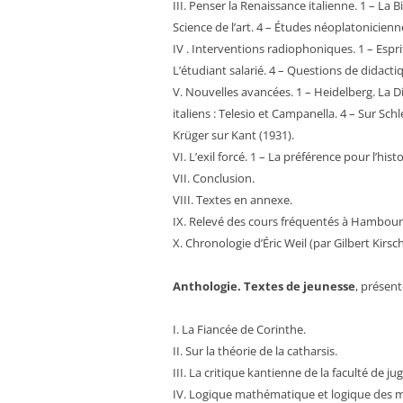
III. Penser la Renaissance italienne. 1 – La 
Science de l’art. 4 – Études néoplatonicienn
IV . Interventions radiophoniques. 1 – Esprit
L’étudiant salarié. 4 – Questions de didactiq
V. Nouvelles avancées. 1 – Heidelberg. La D
italiens : Telesio et Campanella. 4 – Sur Sc
Krüger sur Kant (1931).
VI. L’exil forcé. 1 – La préférence pour l’hi
VII. Conclusion.
VIII. Textes en annexe.
IX. Relevé des cours fréquentés à Hambourg
X. Chronologie d’Éric Weil (par Gilbert Kirsch
Anthologie. Textes de jeunesse
, présent
I. La Fiancée de Corinthe.
II. Sur la théorie de la catharsis.
III. La critique kantienne de la faculté de ju
IV. Logique mathématique et logique des 