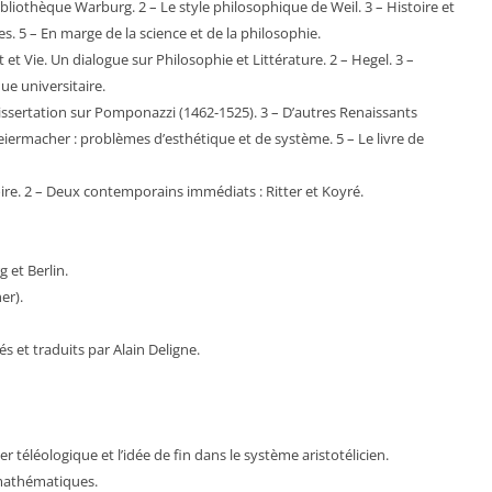
Bibliothèque Warburg. 2 – Le style philosophique de Weil. 3 – Histoire et
es. 5 – En marge de la science et de la philosophie.
 et Vie. Un dialogue sur Philosophie et Littérature. 2 – Hegel. 3 –
ue universitaire.
issertation sur Pomponazzi (1462-1525). 3 – D’autres Renaissants
hleiermacher : problèmes d’esthétique et de système. 5 – Le livre de
stoire. 2 – Deux contemporains immédiats : Ritter et Koyré.
 et Berlin.
er).
és et traduits par Alain Deligne.
ger téléologique et l’idée de fin dans le système aristotélicien.
mathématiques.