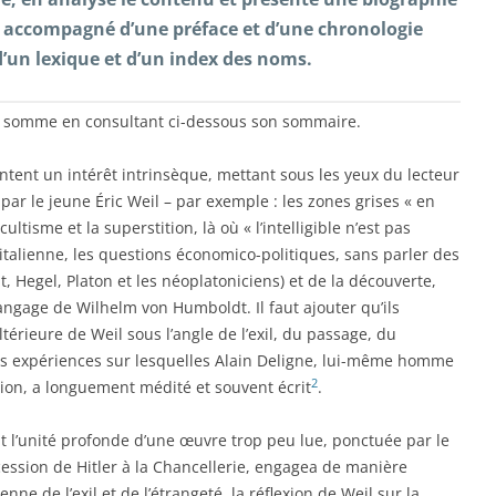
out accompagné d’une préface et d’une chronologie
 d’un lexique et d’un index des noms.
e somme en consultant ci-dessous son sommaire.
ntent un intérêt intrinsèque, mettant sous les yeux du lecteur
par le jeune Éric Weil – par exemple : les zones grises « en
tisme et la superstition, là où « l’intelligible n’est pas
italienne, les questions économico-politiques, sans parler des
, Hegel, Platon et les néoplatoniciens) et de la découverte,
langage de Wilhelm von Humboldt. Il faut ajouter qu’ils
ltérieure de Weil sous l’angle de l’exil, du passage, du
es expériences sur lesquelles Alain Deligne, lui-même homme
2
tion, a longuement médité et souvent écrit
.
sit l’unité profonde d’une œuvre trop peu lue, ponctuée par le
cession de Hitler à la Chancellerie, engagea de manière
nne de l’exil et de l’étrangeté, la réflexion de Weil sur la