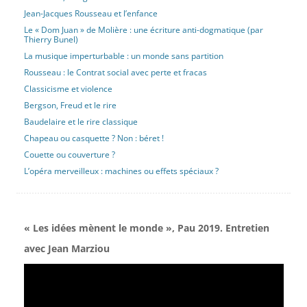
Jean-Jacques Rousseau et l’enfance
Le « Dom Juan » de Molière : une écriture anti-dogmatique (par
Thierry Bunel)
La musique imperturbable : un monde sans partition
Rousseau : le Contrat social avec perte et fracas
Classicisme et violence
Bergson, Freud et le rire
Baudelaire et le rire classique
Chapeau ou casquette ? Non : béret !
Couette ou couverture ?
L’opéra merveilleux : machines ou effets spéciaux ?
« Les idées mènent le monde », Pau 2019. Entretien
avec Jean Marziou
Lecteur
vidéo