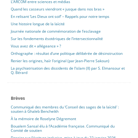
L’ARCOM entre sciences et médias
Quand les casseurs viendront « jusque dans nos bras »
En relisant ‘Les Dieux ont soif’ – Rappels pour notre temps
Une histoire longue de la laïcité
Journée nationale de commémoration de l’esclavage
Sur les fondements ésotériques de l’intersectionnalité
Vous avez dit « allégeance » ?
Orthographe : résultat d’une politique délibérée de désinstruction
Renier les origines, haïr l’original (par Jean-Pierre Sakoun)
La psychiatrisation des dissidents de l’islam (II) par S. Elmansour et
Q. Bérard
Brèves
Communiqué des membres du ‘Conseil des sages de la laïcité’ :
soutien à Ghaleb Bencheikh
À la mémoire de Roselyne Dégremont
Boualem Sansal élu à l’Académie française. Communiqué du
Comité de soutien
Dossier sur l’écriture inclusive, mise à jour du 22 janvier 2026