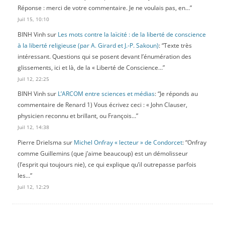
Réponse : merci de votre commentaire. Je ne voulais pas, en…
”
Juil 15, 10:10
BINH Vinh
sur
Les mots contre la laïcité : de la liberté de conscience
à la liberté religieuse (par A. Girard et J.-P. Sakoun)
: “
Texte très
intéressant. Questions qui se posent devant l’énumération des
glissements, ici et là, de la « Liberté de Conscience…
”
Juil 12, 22:25
BINH Vinh
sur
L’ARCOM entre sciences et médias
: “
Je réponds au
commentaire de Renard 1) Vous écrivez ceci : « John Clauser,
physicien reconnu et brillant, ou François…
”
Juil 12, 14:38
Pierre Drielsma
sur
Michel Onfray « lecteur » de Condorcet
: “
Onfray
comme Guillemins (que j’aime beaucoup) est un démolisseur
(l’esprit qui toujours nie), ce qui explique qu’il outrepasse parfois
les…
”
Juil 12, 12:29