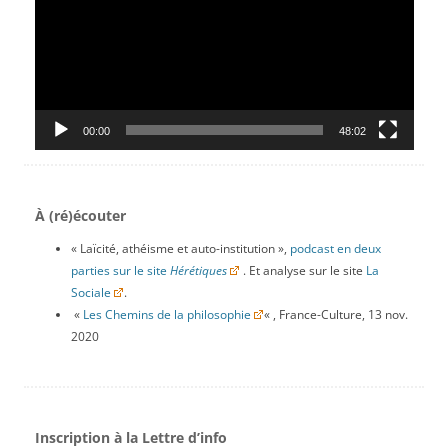
00:00
48:02
À (ré)écouter
« Laïcité, athéisme et auto-institution »,
podcast en deux
parties sur le site
Hérétiques
. Et analyse sur le site
La
Sociale
.
«
Les Chemins de la philosophie
« , France-Culture, 13 nov.
2020
Inscription à la Lettre d’info