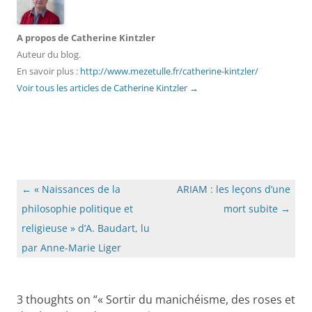
A propos de Catherine Kintzler
Auteur du blog.
En savoir plus :
http://www.mezetulle.fr/catherine-kintzler/
Voir tous les articles de Catherine Kintzler
→
Navigation
←
« Naissances de la
ARIAM : les leçons d’une
des
philosophie politique et
mort subite
→
articles
religieuse » d’A. Baudart, lu
par Anne-Marie Liger
3 thoughts on “
« Sortir du manichéisme, des roses et