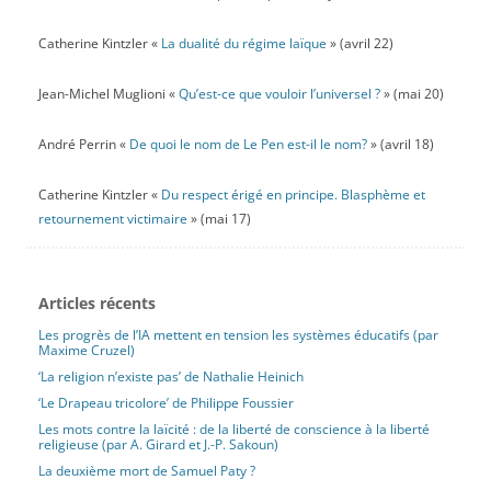
Catherine Kintzler «
La dualité du régime laïque
» (avril 22)
Jean-Michel Muglioni «
Qu’est-ce que vouloir l’universel ?
» (mai 20)
André Perrin «
De quoi le nom de Le Pen est-il le nom?
» (avril 18)
Catherine Kintzler «
Du respect érigé en principe. Blasphème et
retournement victimaire
» (mai 17)
Articles récents
Les progrès de l’IA mettent en tension les systèmes éducatifs (par
Maxime Cruzel)
‘La religion n’existe pas’ de Nathalie Heinich
‘Le Drapeau tricolore’ de Philippe Foussier
Les mots contre la laïcité : de la liberté de conscience à la liberté
religieuse (par A. Girard et J.-P. Sakoun)
La deuxième mort de Samuel Paty ?