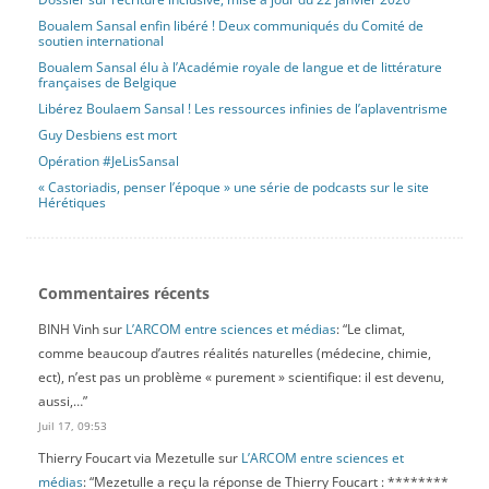
Boualem Sansal enfin libéré ! Deux communiqués du Comité de
soutien international
Boualem Sansal élu à l’Académie royale de langue et de littérature
françaises de Belgique
Libérez Boulaem Sansal ! Les ressources infinies de l’aplaventrisme
Guy Desbiens est mort
Opération #JeLisSansal
« Castoriadis, penser l’époque » une série de podcasts sur le site
Hérétiques
Commentaires récents
BINH Vinh
sur
L’ARCOM entre sciences et médias
: “
Le climat,
comme beaucoup d’autres réalités naturelles (médecine, chimie,
ect), n’est pas un problème « purement » scientifique: il est devenu,
aussi,…
”
Juil 17, 09:53
Thierry Foucart via Mezetulle
sur
L’ARCOM entre sciences et
médias
: “
Mezetulle a reçu la réponse de Thierry Foucart : ********