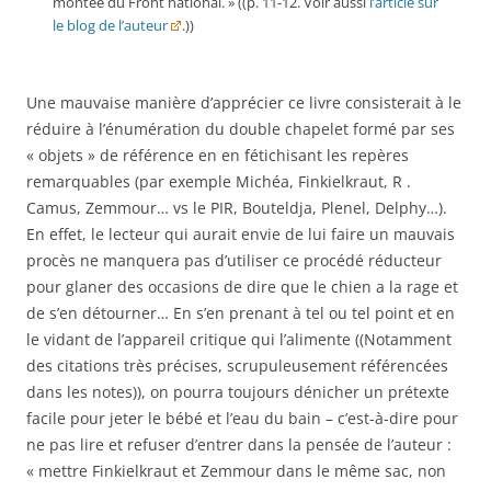
montée du Front national. » ((p. 11-12. Voir aussi
l’article sur
le blog de l’auteur
.))
Une mauvaise manière d’apprécier ce livre consisterait à le
réduire à l’énumération du double chapelet formé par ses
« objets » de référence en en fétichisant les repères
remarquables (par exemple Michéa, Finkielkraut, R .
Camus, Zemmour… vs le PIR, Bouteldja, Plenel, Delphy…).
En effet, le lecteur qui aurait envie de lui faire un mauvais
procès ne manquera pas d’utiliser ce procédé réducteur
pour glaner des occasions de dire que le chien a la rage et
de s’en détourner… En s’en prenant à tel ou tel point et en
le vidant de l’appareil critique qui l’alimente ((Notamment
des citations très précises, scrupuleusement référencées
dans les notes)), on pourra toujours dénicher un prétexte
facile pour jeter le bébé et l’eau du bain – c’est-à-dire pour
ne pas lire et refuser d’entrer dans la pensée de l’auteur :
« mettre Finkielkraut et Zemmour dans le même sac, non