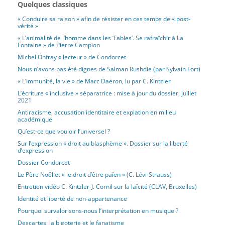
Quelques classiques
« Conduire sa raison » afin de résister en ces temps de « post-
vérité »
« L’animalité de l’homme dans les ‘Fables’. Se rafraîchir à La
Fontaine » de Pierre Campion
Michel Onfray « lecteur » de Condorcet
Nous n’avons pas été dignes de Salman Rushdie (par Sylvain Fort)
« L’Immunité, la vie » de Marc Daëron, lu par C. Kintzler
L’écriture « inclusive » séparatrice : mise à jour du dossier, juillet
2021
Antiracisme, accusation identitaire et expiation en milieu
académique
Qu’est-ce que vouloir l’universel ?
Sur l’expression « droit au blasphème ». Dossier sur la liberté
d’expression
Dossier Condorcet
Le Père Noël et « le droit d’être païen » (C. Lévi-Strauss)
Entretien vidéo C. Kintzler-J. Cornil sur la laïcité (CLAV, Bruxelles)
Identité et liberté de non-appartenance
Pourquoi survalorisons-nous l’interprétation en musique ?
Descartes, la bigoterie et le fanatisme