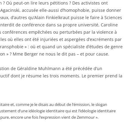
on ? Où peut-on lire leurs pétitions ? Des activistes ont
 Agacinski, accusée elle-aussi d’homophobie, puisse donner
aux, d’autres qu’Alain Finkielkraut puisse le faire à Sciences
 interdit de conférence dans sa propre université, Caroline
rs conférences empêchées ou perturbées par la violence à
elles où elles ont été injuriées et aspergées d’excréments par
 transphobie » : où et quand un spécialiste d’études de genre
ation » ? Mme Berger ne nous le dit pas – et pour cause.
estion de Géraldine Muhlmann a été précédée d’un
uctif dont je résume les trois moments. Le premier prend la
itaire et, comme je le disais au début de l’émission, le slogan
stement d’une idéologie identitaire qui est l’idéologie identitaire
ise pure, encore une fois l’expression vient de Zemmour ».