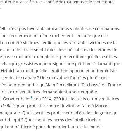
 d’être « cancelées », et l’ont été de tout temps et le sont encore,
.
elle n’est pas favorable aux actions violentes de commandos,
damner fermement, ni même mollement ; ensuite que ces
en ont été victimes ; enfin que les véritables victimes de la
e sont elle et ses semblables, les spécialistes des études de
e pas le moindre exemple des persécutions qu’elle a subies.
ctuels « progressistes » pour signer une pétition réclamant que
ie Heinich au motif qu’elle serait homophobe et antiféministe.
 semblable cabale ? Une douzaine d’années plutôt, une
née pour demander qu’Alain Finkielkraut fût chassé de France
ntaines d’universitaires demandaient une « enquête
8
vain Gouguenheim
; en 2014, 230 intellectuels et universitaires
 de Blois
pour protester contre l’invitation faite à Marcel
naugurale. Quels sont les professeurs d’études de genre qui
art de qui ? Quels sont les noms des intellectuels «
 qui ont pétitionné pour demander leur exclusion de