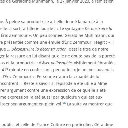
ités de Géraldine Muhlmann, le 27 janvier 2023, à l’émission
e. À peine sa productrice a-t-elle donné la parole à la
le-ci sort l’artillerie lourde : « Le syntagme
Déconstruire la
 à Éric Zemmour ». Un peu sonnée, Géraldine Muhlmann, qui
re présentée comme une émule d’Éric Zemmour, réagit : « Il
s que …
Déconstruire la déconstruction
, c’est le titre de notre
 la rassure en lui disant qu’elle ne doute pas de la pureté
as et la productrice d’
Avec philosophie
, visiblement ébranlée,
e
a 41
minute en confessant, penaude : « Je ne me souvenais
n d’Éric Zemmour ». Personne n’aura la cruauté de lui
contrent … Reste à savoir si l’épisode a été utile à Mme
irer argument contre une expression de ce qu’elle a été
me expression l’a été aussi par quelqu’un qui est aux
6
loser son argument en plein vol ?
La suite va montrer que
 public, et celle de France Culture en particulier, Géraldine