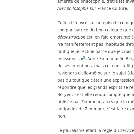
émérite de philosophie, d’être les inv
Avec philosophie
sur France Culture.
Celle-ci s’ouvre sur un épisode comiqu
coorganisatrice du bon colloque que cel
déconstruction
est, en fait, emprunté
n’a manifestement pas l’habitude d’êt
faut que je rectifie parce que je croi
5
émission … »
. Anne-Emmanuelle Berger
de ses intentions, mais cela ne suffit p
reviendra d’elle-même sur le sujet à l
pas du tout que c’était une expressio
répondre que les grands esprits se ren
Berger : s’est-elle rendu compte que t
utilisée par Zemmour, alors que la mê
antipodes de Zemmour, c’est faire exp
non.
Le pluralisme étant la règle du service