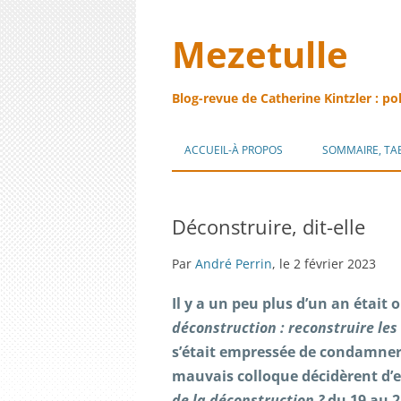
Mezetulle
Blog-revue de Catherine Kintzler : po
ACCUEIL-À PROPOS
SOMMAIRE, TA
Déconstruire, dit-elle
Par
André Perrin
, le 2 février 2023
Il y a un peu plus d’un an était
déconstruction : reconstruire les 
s’était empressée de condamne
mauvais colloque décidèrent d’e
de la déconstruction ?
du 19 au 2