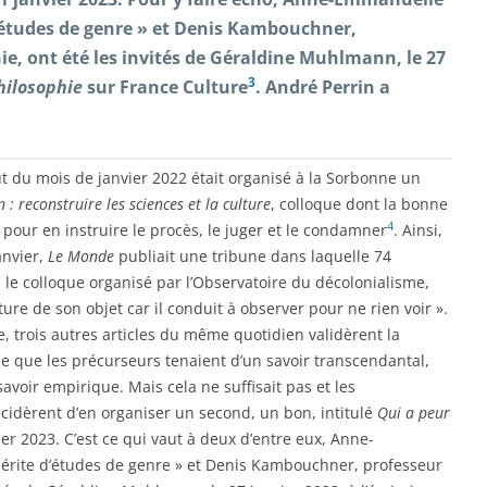
’études de genre » et Denis Kambouchner,
ie, ont été les invités de Géraldine Muhlmann, le 27
3
hilosophie
sur France Culture
. André Perrin a
 du mois de janvier 2022 était organisé à la Sorbonne un
 : reconstruire les sciences et la culture
, colloque dont la bonne
4
t pour en instruire le procès, le juger et le condamner
. Ainsi,
anvier,
Le Monde
publiait une tribune dans laquelle 74
 le colloque organisé par l’Observatoire du décolonialisme,
ature de son objet car il conduit à observer pour ne rien voir ».
ue, trois autres articles du même quotidien validèrent la
ce que les précurseurs tenaient d’un savoir transcendantal,
avoir empirique. Mais cela ne suffisait pas et les
idèrent d’en organiser un second, un bon, intitulé
Qui a peur
er 2023. C’est ce qui vaut à deux d’entre eux, Anne-
érite d’études de genre » et Denis Kambouchner, professeur