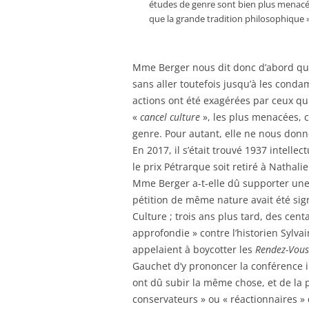
études de genre sont bien plus menacées
que la grande tradition philosophique »
Mme Berger nous dit donc d’abord qu’
sans aller toutefois jusqu’à les con
actions ont été exagérées par ceux qui 
«
cancel culture
», les plus menacées, c
genre. Pour autant, elle ne nous donn
En 2017, il s’était trouvé 1937 intelle
le prix Pétrarque soit retiré à Nathal
Mme Berger a-t-elle dû supporter une
pétition de même nature avait été sig
Culture ; trois ans plus tard, des ce
approfondie » contre l’historien Syl
appelaient à boycotter les
Rendez-Vous
Gauchet d’y prononcer la conférence i
ont dû subir la même chose, et de la p
conservateurs » ou « réactionnaires »