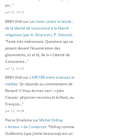
en…
”
Juil 15, 10:10
BINH Vinh
sur
Les mots contre la laïcité :
de la liberté de conscience à la liberté
religieuse (par A. Girard et J.-P. Sakoun)
:
“
Texte très intéressant. Questions qui se
posent devant l’énumération des
glissements, ici et là, de la « Liberté de
Conscience…
”
Juil 12, 22:25
BINH Vinh
sur
L’ARCOM entre sciences et
médias
: “
Je réponds au commentaire de
Renard 1) Vous écrivez ceci : « John
Clauser, physicien reconnu et brillant, ou
François…
”
Juil 12, 14:38
Pierre Drielsma
sur
Michel Onfray
« lecteur » de Condorcet
: “
Onfray comme
Guillemins (que j’aime beaucoup) est un