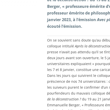
Berger, « professeure émérite d
professeur émérite de philosoph
janvier 2023, à l’émission
Avec p
écouté l’émission.
On se souvient sans doute qu’au début
colloque intitulé
Après la déconstruction
presse n’avait pas attendu qu’il se tîn
deux jours avant son ouverture, le 5 j
universitaires expliquaient « pourquoi
les 7 et 8 janvier, constitue une caric
Dans les jours qui suivirent le colloq
préscience de nos 74 universitaires : 
les suiveurs purent le confirmer d’un s
pourfendeurs du mauvais colloque déc
de la déconstruction ?
du 19 au 21 janvi
Emmanuelle Berger, « Professeure ém