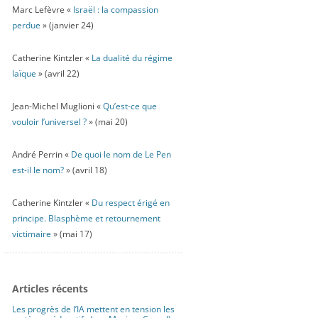
Marc Lefèvre «
Israël : la compassion
perdue
» (janvier 24)
Catherine Kintzler «
La dualité du régime
laïque
» (avril 22)
Jean-Michel Muglioni «
Qu’est-ce que
vouloir l’universel ?
» (mai 20)
André Perrin «
De quoi le nom de Le Pen
est-il le nom?
» (avril 18)
Catherine Kintzler «
Du respect érigé en
principe. Blasphème et retournement
victimaire
» (mai 17)
Articles récents
Les progrès de l’IA mettent en tension les