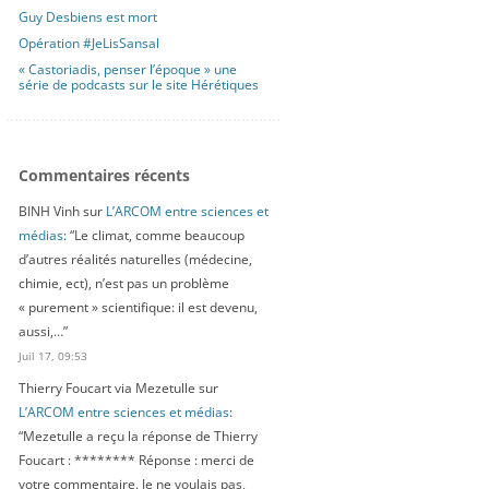
Guy Desbiens est mort
Opération #JeLisSansal
« Castoriadis, penser l’époque » une
série de podcasts sur le site Hérétiques
Commentaires récents
BINH Vinh
sur
L’ARCOM entre sciences et
médias
: “
Le climat, comme beaucoup
d’autres réalités naturelles (médecine,
chimie, ect), n’est pas un problème
« purement » scientifique: il est devenu,
aussi,…
”
Juil 17, 09:53
Thierry Foucart via Mezetulle
sur
L’ARCOM entre sciences et médias
:
“
Mezetulle a reçu la réponse de Thierry
Foucart : ******** Réponse : merci de
votre commentaire. Je ne voulais pas,