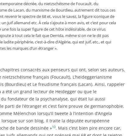
ontemporaine décriée, du nietzschéisme de Foucault, du
isme de Lacan, du marxisme de Bourdieu, autrement dit tous ces
t revenir le spectre de 68 et, vous le savez, la figure iconique de
un Juif allemand etc. À cela s’ajoute à mon avis, et c’est pour cela
 une fois la super figure de cet hôte indésirable, de ce virus
ajoute à tout cela le fait que Derrida, même si on ne le dit pas
adite périphérie, c’est-à-dire d’Algérie, qui est juif, etc., et qui
tes les marques d’un étranger ».
s chapitres consacrés aux penseurs qui ont, selon ses auteurs,
 Le nietzschéisme français (Foucault), L’heideggerianisme
is (Bourdieu) et Le freudisme français (Lacan). Ainsi, rappeler
da a été un grand lecteur de Heidegger ou que le
 du fondateur de la psychanalyse, qui était lui aussi
le parti de l’étranger et c’est faire preuve de germanophobie.
omme Mélenchon lorsqu’il tweete à l’intention d’Angela
 lorsque sur son blog, il traite la députée européenne
10
boche de bande dessinée »
. Mais c’est bien pire encore car,
 des Juifs allemands qui ont préparé mai 68 et dont le rejeton