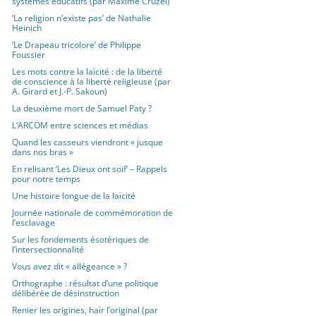
systèmes éducatifs (par Maxime Cruzel)
‘La religion n’existe pas’ de Nathalie
Heinich
‘Le Drapeau tricolore’ de Philippe
Foussier
Les mots contre la laïcité : de la liberté
de conscience à la liberté religieuse (par
A. Girard et J.-P. Sakoun)
La deuxième mort de Samuel Paty ?
L’ARCOM entre sciences et médias
Quand les casseurs viendront « jusque
dans nos bras »
En relisant ‘Les Dieux ont soif’ – Rappels
pour notre temps
Une histoire longue de la laïcité
Journée nationale de commémoration de
l’esclavage
Sur les fondements ésotériques de
l’intersectionnalité
Vous avez dit « allégeance » ?
Orthographe : résultat d’une politique
délibérée de désinstruction
Renier les origines, haïr l’original (par