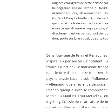
origines étrangères de cette pensée c
heideggerianisme de Derrida, du freud
Allemands ou ces Juifs allemands qui fon
68, c’était Dany Cohn-Bendit, justement 
qu’on a fait de la déconstruction encore
étranger qui attaque le corps propre, s’
directement, est un penseur qui vient de l
donc porte sur lui en quelque sorte tou
Dans l’ouvrage de Ferry et Renaut, le
inspiré la « pensée 68 » s’intitulent :
français (Derrida), Le marxisme frança
dans le titre d’un chapitre que Derri
psychanalyste Lacan a subi l’influence
« Allemand », cela revient à dénoncer 
C’est en quelque sorte se comporter c
9
Merkel : « Maul zu, Frau Merkel ! »
ou
Ingeborg Grässle de « caricature de 
parmi ces Allemands, il y a des Juifs,