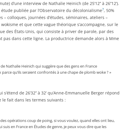
te) d’une interview de Nathalie Heinich (de 25’12’’ à 26’’12’).
7
 étude publiée par l’Observatoire du décolonialisme
, 50%
res – colloques, journées d’études, séminaires, ateliers –
wokisme et que cette vague théorique s’accompagne, sur le
nue des États-Unis, qui consiste à priver de parole, par des
nt pas dans cette ligne. La productrice demande alors à Mme
de Nathalie Heinich qui suggère que des gens en France
x parce qu’ils seraient confrontés à une chape de plomb woke ? »
qui s’étend de 26’32’’ à 32’ qu’Anne-Emmanuelle Berger répond
e le fait dans les termes suivants :
rs des opérations coup de poing, si vous voulez, quand elles ont lieu,
 qui suis en France en Études de genre, je peux vous dire que les