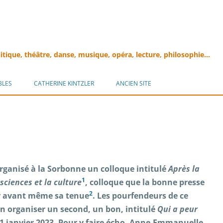
litique, théâtre, danse, musique, opéra, lecture, philosophie…
Aller
au
BLES
CATHERINE KINTZLER
ANCIEN SITE
contenu
 organisé à la Sorbonne un colloque intitulé
Après la
1
sciences et la culture
, colloque que la bonne presse
2
r avant même sa tenue
. Les pourfendeurs de ce
n organiser un second, un bon, intitulé
Qui a peur
1 janvier 2023. Pour y faire écho, Anne-Emmanuelle