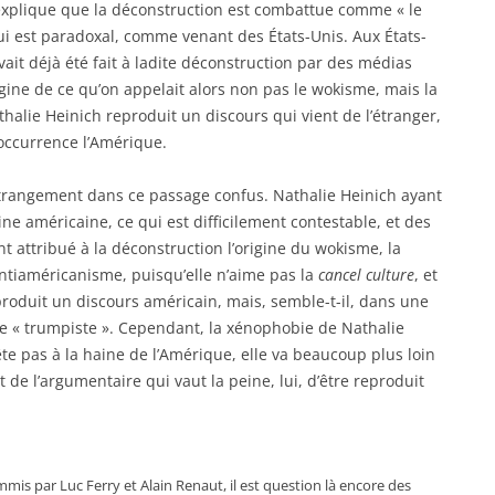
plique que la déconstruction est combattue comme « le
 qui est paradoxal, comme venant des États-Unis. Aux États-
ait déjà été fait à ladite déconstruction par des médias
rigine de ce qu’on appelait alors non pas le wokisme, mais la
thalie Heinich reproduit un discours qui vient de l’étranger,
’occurrence l’Amérique.
trangement dans ce passage confus. Nathalie Heinich ayant
ine américaine, ce qui est difficilement contestable, et des
 attribué à la déconstruction l’origine du wokisme, la
antiaméricanisme, puisqu’elle n’aime pas la
cancel culture
, et
roduit un discours américain, mais, semble-t-il, dans une
re « trumpiste ». Cependant, la xénophobie de Nathalie
te pas à la haine de l’Amérique, elle va beaucoup plus loin
e l’argumentaire qui vaut la peine, lui, d’être reproduit
mmis par Luc Ferry et Alain Renaut, il est question là encore des