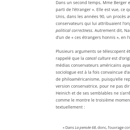
Dans un second temps, Mme Berger ex
parti de l’étranger ». Elle est vue, ce
Unis, dans les années 90, un procès av
conservateurs qui lui attribuaient l’o
political correctness
. Autrement dit, Na
d’un de « ces étrangers honnis », en l
Plusieurs arguments se télescopent é
rappelé que la
cancel culture
est d’orig
médias conservateurs américains ayant
sociologue est à la fois convaincue d’
de philoaméricanisme, puisqu’elle rep
version conservatrice, pour ne pas di
Heinich et de ses semblables ne s’arrê
comme le montre le troisième moment d
textuellement :
« Dans
La pensée 68
, donc, l’ouvrage co