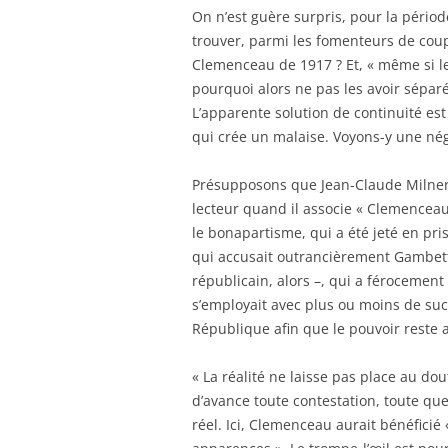
On n’est guère surpris, pour la pério
trouver, parmi les fomenteurs de coup 
Clemenceau de 1917 ? Et, « même si les
pourquoi alors ne pas les avoir sépar
L’apparente solution de continuité es
qui crée un malaise. Voyons-y une nég
Présupposons que Jean-Claude Milner 
lecteur quand il associe « Clemenceau
le bonapartisme, qui a été jeté en pri
qui accusait outrancièrement Gambetta
républicain, alors –, qui a férocemen
s’employait avec plus ou moins de succè
République afin que le pouvoir reste
« La réalité ne laisse pas place au do
d’avance toute contestation, toute que
réel. Ici, Clemenceau aurait bénéfici