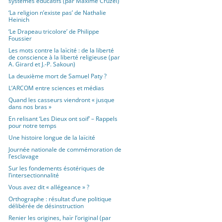
systèmes éducatifs (par Maxime Cruzel)
‘La religion n’existe pas’ de Nathalie
Heinich
‘Le Drapeau tricolore’ de Philippe
Foussier
Les mots contre la laïcité : de la liberté
de conscience à la liberté religieuse (par
A. Girard et J.-P. Sakoun)
La deuxième mort de Samuel Paty ?
L’ARCOM entre sciences et médias
Quand les casseurs viendront « jusque
dans nos bras »
En relisant ‘Les Dieux ont soif’ – Rappels
pour notre temps
Une histoire longue de la laïcité
Journée nationale de commémoration de
l’esclavage
Sur les fondements ésotériques de
l’intersectionnalité
Vous avez dit « allégeance » ?
Orthographe : résultat d’une politique
délibérée de désinstruction
Renier les origines, haïr l’original (par