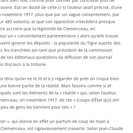
rtant bien flou, comme pour donner par contraste plus de
ecouvre. Eût-on douté de celle-ci si l’auteur avait précisé, d’une
en novembre 1917, plus que par un vague consentement, par
sur 483 votants), et que son opposition n’excédera presque
utre accroire que la légitimité de Clemenceau, en
ur un « consentement parlementaire » alors qu’elle trouve
ent ignorer les députés : la popularité du Tigre auprès des
ans les tranchées (en tant que président de la commission
é de ses éditoriaux quotidiens (la diffusion de son journal
s discours à la tribune.
 ténu qu’on ne le lit et à y regarder de près on risque bien
une bonne partie de la réalité. Mais faisons comme si et
uels sont les éléments de la « réalité » qui, selon l’auteur,
lemenceau, en novembre 1917, de ces « [coups d’État qui] ont
 peu de gens les tiennent pour tels » ?
uvoir », qui donne en effet un parfum de coup de main à
de Clemenceau, est rigoureusement inexacte. Selon Jean-Claude