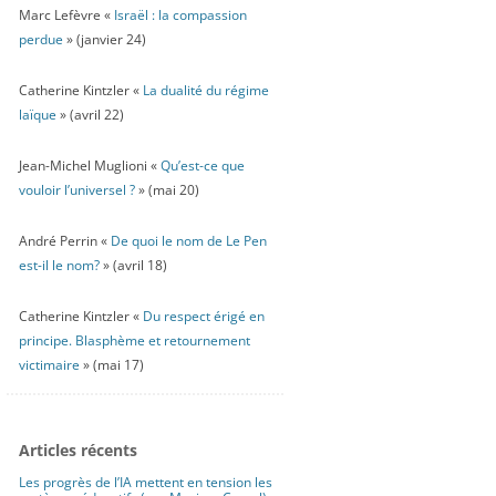
Marc Lefèvre «
Israël : la compassion
perdue
» (janvier 24)
Catherine Kintzler «
La dualité du régime
laïque
» (avril 22)
Jean-Michel Muglioni «
Qu’est-ce que
vouloir l’universel ?
» (mai 20)
André Perrin «
De quoi le nom de Le Pen
est-il le nom?
» (avril 18)
Catherine Kintzler «
Du respect érigé en
principe. Blasphème et retournement
victimaire
» (mai 17)
Articles récents
Les progrès de l’IA mettent en tension les