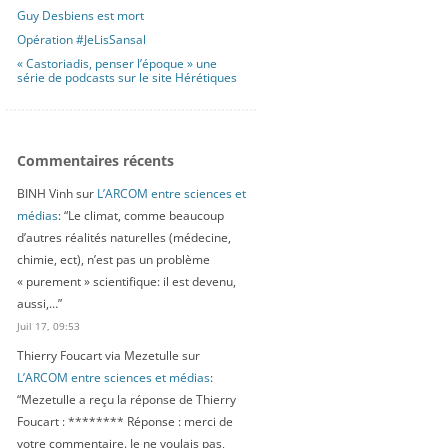
Guy Desbiens est mort
Opération #JeLisSansal
« Castoriadis, penser l’époque » une
série de podcasts sur le site Hérétiques
Commentaires récents
BINH Vinh
sur
L’ARCOM entre sciences et
médias
: “
Le climat, comme beaucoup
d’autres réalités naturelles (médecine,
chimie, ect), n’est pas un problème
« purement » scientifique: il est devenu,
aussi,…
”
Juil 17, 09:53
Thierry Foucart via Mezetulle
sur
L’ARCOM entre sciences et médias
:
“
Mezetulle a reçu la réponse de Thierry
Foucart : ******** Réponse : merci de
votre commentaire. Je ne voulais pas,