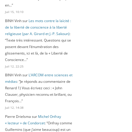
en…
”
Juil 15, 10:10
BINH Vinh
sur
Les mots contre la laïcité :
de la liberté de conscience à la liberté
religieuse (par A. Girard et J.-P. Sakoun)
:
“
Texte très intéressant. Questions qui se
posent devant l’énumération des
glissements, ici et là, de la « Liberté de
Conscience…
”
Juil 12, 22:25
BINH Vinh
sur
L’ARCOM entre sciences et
médias
: “
Je réponds au commentaire de
Renard 1) Vous écrivez ceci : « John
Clauser, physicien reconnu et brillant, ou
François…
”
Juil 12, 14:38
Pierre Drielsma
sur
Michel Onfray
« lecteur » de Condorcet
: “
Onfray comme
Guillemins (que j’aime beaucoup) est un