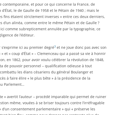
de contemporaine, et pour ce qui concerne la France, de
d’État, le de Gaulle de 1958 et le Pétain de 1940 ; mais le
 fins étaient strictement inverses » entre ces deux derniers,
és d’un alinéa, comme entre le même Pétain et de Gaulle ?
t ici comme subrepticement annulée par la typographie, ce
ligence de l’éditeur.
3
s’exprime ici au premier degré
et ne joue donc pas avec son
 » et « coup d’État » – Clemenceau qui a passé sa vie à honnir
son, en 1862, pour avoir voulu célébrer la révolution de 1848,
 de pouvoir personnel – qualification odieuse à tout
t combattu les élans césariens du général Boulanger et
s à faire élire « le plus bête » à la présidence de la
 au Parlement…
ute » avertit l’auteur – procédé imparable qui permet de ruiner
stion même, vouées à se briser toujours contre l’irréfragable
é « d’un consentement parlementaire » qui « préserve les