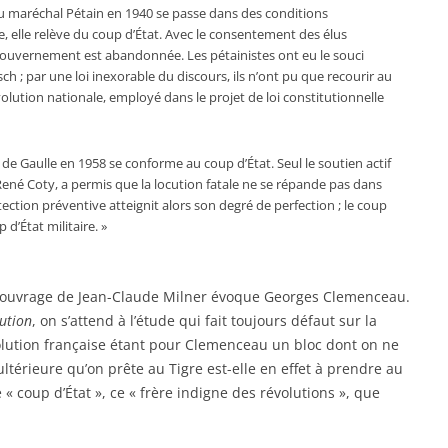
 du maréchal Pétain en 1940 se passe dans des conditions
 elle relève du coup d’État. Avec le consentement des élus
 gouvernement est abandonnée. Les pétainistes ont eu le souci
ch ; par une loi inexorable du discours, ils n’ont pu que recourir au
lution nationale, employé dans le projet de loi constitutionnelle
 de Gaulle en 1958 se conforme au coup d’État. Seul le soutien actif
René Coty, a permis que la locution fatale ne se répande pas dans
tection préventive atteignit alors son degré de perfection ; le coup
p d’État militaire. »
r ouvrage de Jean-Claude Milner évoque Georges Clemenceau.
lution
, on s’attend à l’étude qui fait toujours défaut sur la
révolution française étant pour Clemenceau un bloc dont on ne
 ultérieure qu’on prête au Tigre est-elle en effet à prendre au
 « coup d’État », ce « frère indigne des révolutions », que