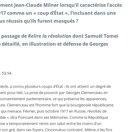
ement Jean-Claude Milner lorsqu’il caractérise l’accès
17 comme un « coup d’État », l’incluant dans une
lus réussis qu’ils furent masqués ?
e passage de
Relire la révolution
dont Samuël Tomei
étaillé, en illustration et défense de Georges
p. 53-54.
iècle, a connu plusieurs coups d’État ; ils ont atteint un degré de
nnent pour tels. La prise de pouvoir par Georges Clemenceau en
 consentement parlementaire, ce qui préserve les apparences,
doute. Clemenceau est l’homme fort que la bourgeoisie républicaine
n qui menace. Février, puis octobre 1917 en Russie, révoltes de
ouble », dira Poincaré dans ses Mémoires. Comme la République
aise a temporairement remis son salut entre les mains d’un
re son gré, dans ses foyers, Cincinnatus contraint. Même si les fins