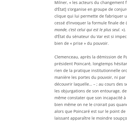
Milner, « les acteurs du changement f
d’État] s’organise en groupe de conju
clique qui lui permette de fabriquer un
cessé d’invoquer la formule finale de
U
monde, c’est celui qui est le plus seul.
»).
d’État du sénateur du Var est si impe
bien de « prise » du pouvoir.
Clemenceau, après la démission de Pa
président Poincaré, longtemps hésitan
rien de la pratique institutionnelle o
manière les portes du pouvoir, ni par l
découvrir laquelle… – ; au cours des
les objurgations de son entourage, de
même constater que son incapacité à
bien même on ne le croirait pas quand 
alors que Poincaré est sur le point de
laissant apparaître le moindre soupço