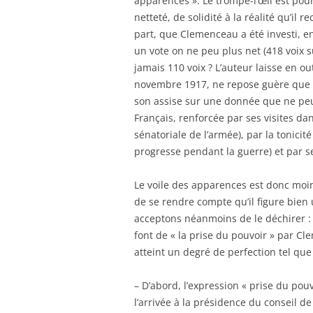
apparences ». Le trompe-l’œil est pou
netteté, de solidité à la réalité qu’il r
part, que Clemenceau a été investi, 
un vote on ne peu plus net (418 voix 
jamais 110 voix ? L’auteur laisse en o
novembre 1917, ne repose guère que s
son assise sur une donnée que ne peuv
Français, renforcée par ses visites d
sénatoriale de l’armée), par la tonicit
progresse pendant la guerre) et par se
Le voile des apparences est donc moins
de se rendre compte qu’il figure bien 
acceptons néanmoins de le déchirer : q
font de « la prise du pouvoir » par C
atteint un degré de perfection tel que
– D’abord, l’expression « prise du po
l’arrivée à la présidence du conseil 