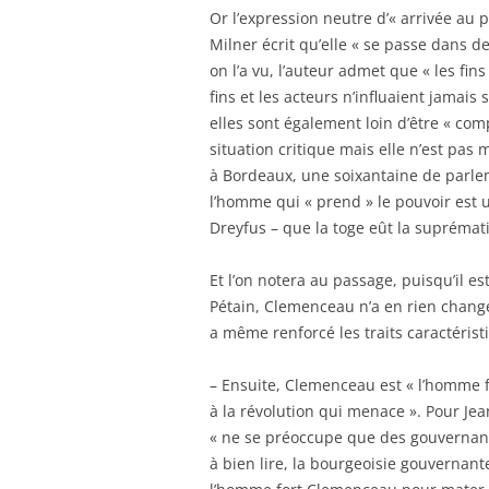
Or l’expression neutre d’« arrivée au 
Milner écrit qu’elle « se passe dans 
on l’a vu, l’auteur admet que « les fin
fins et les acteurs n’influaient jamais
elles sont également loin d’être « co
situation critique mais elle n’est pas 
à Bordeaux, une soixantaine de parle
l’homme qui « prend » le pouvoir est un
Dreyfus – que la toge eût la suprématie
Et l’on notera au passage, puisqu’il e
Pétain, Clemenceau n’a en rien changé 
a même renforcé les traits caractérist
– Ensuite, Clemenceau est « l’homme f
à la révolution qui menace ».
Pour Jea
« ne se préoccupe que des gouvernants 
à bien lire, la bourgeoisie gouvernant