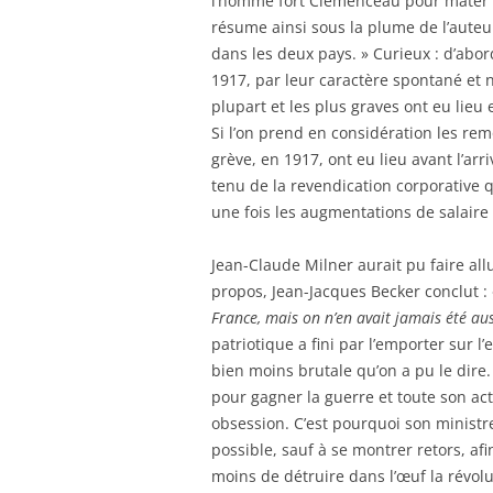
l’homme fort Clemenceau pour mater l
résume ainsi sous la plume de l’auteur
dans les deux pays. » Curieux : d’abor
1917, par leur caractère spontané et n
plupart et les plus graves ont eu lieu
Si l’on prend en considération les r
grève, en 1917, ont eu lieu avant l’ar
tenu de la revendication corporative q
une fois les augmentations de salaire
Jean-Claude Milner aurait pu faire a
propos, Jean-Jacques Becker conclut :
France, mais on n’en avait jamais été au
patriotique a fini par l’emporter sur 
bien moins brutale qu’on a pu le dire.
pour gagner la guerre et toute son acti
obsession. C’est pourquoi son ministre 
possible, sauf à se montrer retors, afin
moins de détruire dans l’œuf la révolu