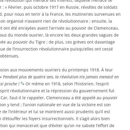
a révolution qui menace ses intérêts, laquelle menace se
 : « Février, puis octobre 1917 en Russie, révoltes de soldats
d, pour nous en tenir à la France, les mutineries survenues en
on organisé n’avaient rien de révolutionnaire ; ensuite, la
 et ont été enrayées avant l’arrivée au pouvoir de Clemenceau.
emous du monde ouvrier, là encore les deux grandes vagues de
rivée au pouvoir du Tigre ; de plus, ces grèves ont davantage
ue de l’insurrection révolutionnaire puisqu’elles ont cessé
 obtenues.
llusion aux mouvements ouvriers du printemps 1918. À leur
 «
Pendant plus de quatre ans, la révolution n’a jamais menacé en
4
ssi proche !
» Or même en 1918, selon l’historien, l’esprit
l’esprit révolutionnaire et la répression du gouvernement fut
 Car, faut-il le rappeler, Clemenceau a été appelé au pouvoir
on y tend ; l’union nationale en vue de la victoire est son
de l’intérieur et lui se montrent aussi prudents qu’il est
 d’étouffer les foyers insurrectionnels. Il s’agit alors bien
tion qui menacerait que d’éviter qu’on ne sabote l’effort de