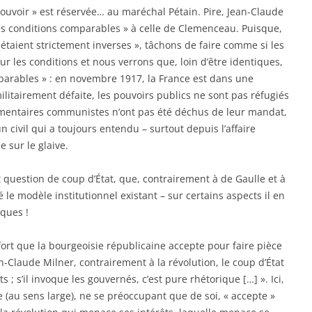
pouvoir » est réservée… au maréchal Pétain. Pire, Jean-Claude
des conditions comparables » à celle de Clemenceau. Puisque,
s étaient strictement inverses », tâchons de faire comme si les
 sur les conditions et nous verrons que, loin d’être identiques,
mparables » : en novembre 1917, la France est dans une
militairement défaite, les pouvoirs publics ne sont pas réfugiés
mentaires communistes n’ont pas été déchus de leur mandat,
 civil qui a toujours entendu – surtout depuis l’affaire
 sur le glaive.
st question de coup d’État, que, contrairement à de Gaulle et à
le modèle institutionnel existant – sur certains aspects il en
iques !
ort que la bourgeoisie républicaine accepte pour faire pièce
n-Claude Milner, contrairement à la révolution, le coup d’État
; s’il invoque les gouvernés, c’est pure rhétorique […] ». Ici,
e (au sens large), ne se préoccupant que de soi, « accepte »