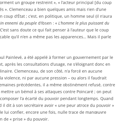
orment un groupe restreint », « l’acteur principal [du coup
rés ». Clemenceau a bien quelques amis mais rien d’une
 coup d’État ; c’est, en politique, un homme seul (il n’aura
n ennemi du peuple
d’Ibsen : «
L’homme le plus puissant du
 C’est sans doute ce qui fait penser à l’auteur que le coup
ccable qu’il n’en a même pas les apparences… Mais il parle
ul Painlevé, a été appelé à former un gouvernement par le
t, après les consultations d’usage, ne s’éloignant donc en
rdinaire. Clemenceau, de son côté, n’a forcé en aucune
a violence, ni par aucune pression – ou alors il faudrait
 semaines précédentes, il a même obstinément refusé, contre
 mettre un bémol à ses attaques contre Poincaré ; on peut
 composer l’a écarté du pouvoir pendant longtemps. Quand
il dit à son secrétaire avoir « une peur atroce du pouvoir »
 le lui confier, encore une fois, nulle trace de manœuvre
n de « prise » du pouvoir.