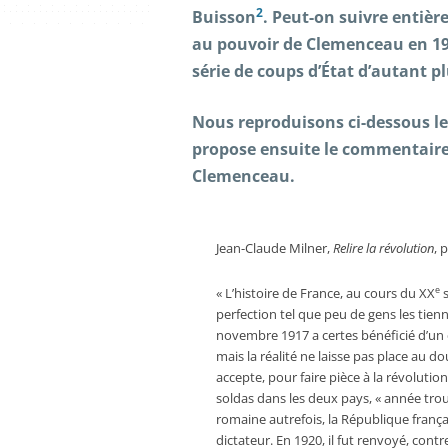
2
Buisson
. Peut-on suivre entièr
au pouvoir de Clemenceau en 19
série de coups d’État d’autant p
Nous reproduisons ci-dessous l
propose ensuite le commentaire d
Clemenceau.
Jean-Claude Milner,
Relire la révolution
, 
e
« L’histoire de France, au cours du XX
s
perfection tel que peu de gens les tie
novembre 1917 a certes bénéficié d’un
mais la réalité ne laisse pas place au 
accepte, pour faire pièce à la révolutio
soldas dans les deux pays, « année tr
romaine autrefois, la République franç
dictateur. En 1920, il fut renvoyé, cont