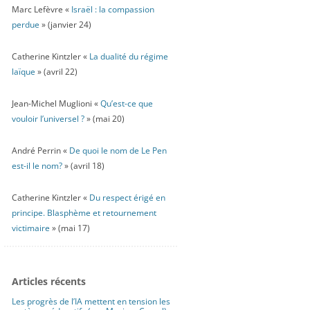
Marc Lefèvre «
Israël : la compassion
perdue
» (janvier 24)
Catherine Kintzler «
La dualité du régime
laïque
» (avril 22)
Jean-Michel Muglioni «
Qu’est-ce que
vouloir l’universel ?
» (mai 20)
André Perrin «
De quoi le nom de Le Pen
est-il le nom?
» (avril 18)
Catherine Kintzler «
Du respect érigé en
principe. Blasphème et retournement
victimaire
» (mai 17)
Articles récents
Les progrès de l’IA mettent en tension les