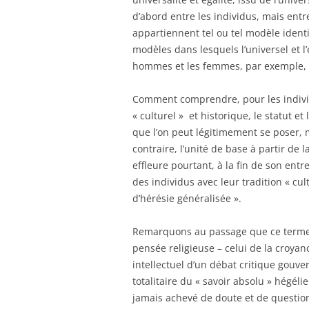
d’abord entre les individus, mais entre
appartiennent tel ou tel modèle identi
modèles dans lesquels l’universel et l’
hommes et les femmes, par exemple, s
Comment comprendre, pour les individ
« culturel » et historique, le statut et
que l’on peut légitimement se poser, m
contraire, l’unité de base à partir de l
effleure pourtant, à la fin de son ent
des individus avec leur tradition « cul
d’hérésie généralisée ».
Remarquons au passage que ce terme d
pensée religieuse – celui de la croya
intellectuel d’un débat critique gouve
totalitaire du « savoir absolu » hégéli
jamais achevé de doute et de question