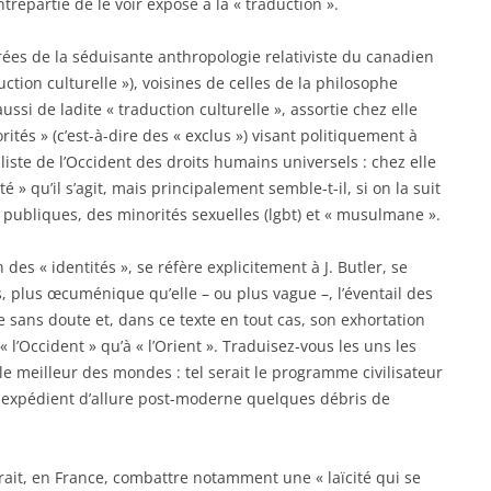
trepartie de le voir exposé à la « traduction ».
rées de la séduisante anthropologie relativiste du canadien
uction culturelle »), voisines de celles de la philosophe
ussi de ladite « traduction culturelle », assortie chez elle
rités » (c’est-à-dire des « exclus ») visant politiquement à
liste de l’Occident des droits humains universels : chez elle
té » qu’il s’agit, mais principalement semble-t-il, si on la suit
s publiques, des minorités sexuelles (lgbt) et « musulmane ».
 des « identités », se réfère explicitement à J. Butler, se
, plus œcuménique qu’elle – ou plus vague –, l’éventail des
ge sans doute et, dans ce texte en tout cas, son exhortation
« l’Occident » qu’à « l’Orient ». Traduisez-vous les uns les
 le meilleur des mondes : tel serait le programme civilisateur
t expédient d’allure post-moderne quelques débris de
rait, en France, combattre notamment une « laïcité qui se