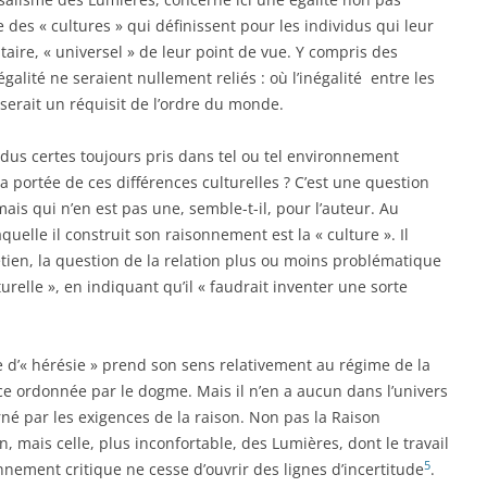
 des « cultures » qui définissent pour les individus qui leur
taire, « universel » de leur point de vue. Y compris des
égalité ne seraient nullement reliés : où l’inégalité entre les
erait un réquisit de l’ordre du monde.
us certes toujours pris dans tel ou tel environnement
 la portée de ces différences culturelles ? C’est une question
ais qui n’en est pas une, semble-t-il, pour l’auteur. Au
aquelle il construit son raisonnement est la « culture ». Il
retien, la question de la relation plus ou moins problématique
turelle », en indiquant qu’il « faudrait inventer une sorte
’« hérésie » prend son sens relativement au régime de la
nce ordonnée par le dogme. Mais il n’en a aucun dans l’univers
rné par les exigences de la raison. Non pas la Raison
en, mais celle, plus inconfortable, des Lumières, dont le travail
5
nement critique ne cesse d’ouvrir des lignes d’incertitude
.