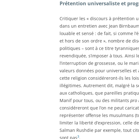
Prétention universaliste et pro
Critiquer les « discours à prétention u
dans un entretien avec Jean Birnbau
louable et sensé : de fait, si comme l’
et hors de son ordre », nombre de disc
politiques – sont à ce titre tyranniqu
revendiquée, s’imposer à tous. Ainsi 
l’interruption de grossesse, ou le ma
valeurs données pour universelles et a
cette religion considéreront-ils les l
illégitimes. Autrement dit, malgré la sé
aux catholiques, que pareilles pratique
Manif pour tous, ou des militants
pro 
considéreront que l’on ne peut caric
représenter offense les musulmans (t
limiter la liberté d’expression, cell
Salman Rushdie par exemple, tout cito
3
sont pas
.