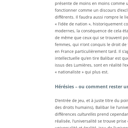
présente de moins en moins comme une 
fonctionner comme un discours d’excl
différents. Il faudra aussi rompre le l
« l’idée de nation », historiquement 
modernes, la conséquence de cela éta
de même que ceux qui se trouvent pol
femmes, qui n’ont conquis le droit de
en France particulièrement tard. Il s
intellectuelle qu’en tire Balibar est q
issus des Lumières, sont en réalité l’
« nationaliste » qui plus est.
Hérésies – ou comment rester u
D’entrée de jeu, et à juste titre du po
des droits humains), Balibar lie l’univer
différences
culturelles
prend cependant
réalisée, l’universalité se trouve pris
universalité et égalité, issu de l’uni