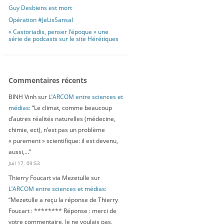
Guy Desbiens est mort
Opération #JeLisSansal
« Castoriadis, penser l’époque » une
série de podcasts sur le site Hérétiques
Commentaires récents
BINH Vinh
sur
L’ARCOM entre sciences et
médias
: “
Le climat, comme beaucoup
d’autres réalités naturelles (médecine,
chimie, ect), n’est pas un problème
« purement » scientifique: il est devenu,
aussi,…
”
Juil 17, 09:53
Thierry Foucart via Mezetulle
sur
L’ARCOM entre sciences et médias
:
“
Mezetulle a reçu la réponse de Thierry
Foucart : ******** Réponse : merci de
votre commentaire. Je ne voulais pas,