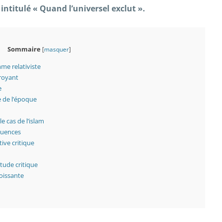
intitulé « Quand l’universel exclut ».
Sommaire
[
masquer
]
me relativiste
royant
e
e de l’époque
e cas de l’islam
quences
ive critique
itude critique
oissante