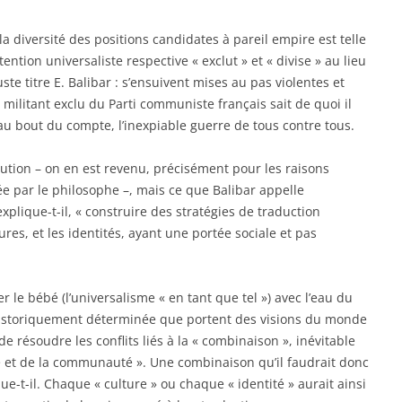
la diversité des positions candidates à pareil empire est telle
ntion universaliste respective « exclut » et « divise » au lieu
te titre E. Balibar : s’ensuivent mises au pas violentes et
militant exclu du Parti communiste français sait de quoi il
: au bout du compte, l’inexpiable guerre de tous contre tous.
olution – on en est revenu, précisément pour les raisons
e par le philosophe –, mais ce que Balibar appelle
, explique-t-il, « construire des stratégies de traduction
ures, et les identités, ayant une portée sociale et pas
r le bébé (l’universalisme « en tant que tel ») avec l’eau du
 historiquement déterminée que portent des visions du monde
e résoudre les conflits liés à la « combinaison », inévitable
sme et de la communauté ». Une combinaison qu’il faudrait donc
que-t-il. Chaque « culture » ou chaque « identité » aurait ainsi