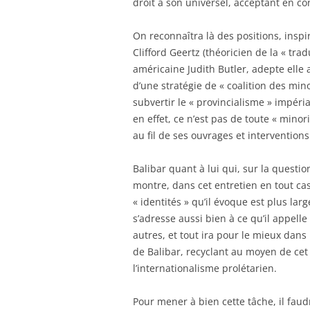
droit à son universel, acceptant en con
On reconnaîtra là des positions, inspi
Clifford Geertz (théoricien de la « trad
américaine Judith Butler, adepte elle a
d’une stratégie de « coalition des mino
subvertir le « provincialisme » impéria
en effet, ce n’est pas de toute « minori
au fil de ses ouvrages et intervention
Balibar quant à lui qui, sur la question
montre, dans cet entretien en tout cas
« identités » qu’il évoque est plus lar
s’adresse aussi bien à ce qu’il appelle 
autres, et tout ira pour le mieux dans
de Balibar, recyclant au moyen de ce
l’internationalisme prolétarien.
Pour mener à bien cette tâche, il faud