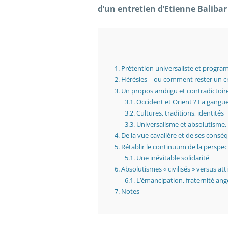
d’un entretien d’Etienne Balibar 
1.
Prétention universaliste et program
2.
Hérésies – ou comment rester un c
3.
Un propos ambigu et contradictoir
3.1.
Occident et Orient ? La gangu
3.2.
Cultures, traditions, identités
3.3.
Universalisme et absolutisme, l
4.
De la vue cavalière et de ses consé
5.
Rétablir le continuum de la perspect
5.1.
Une inévitable solidarité
6.
Absolutismes « civilisés » versus att
6.1.
L’émancipation, fraternité ang
7.
Notes