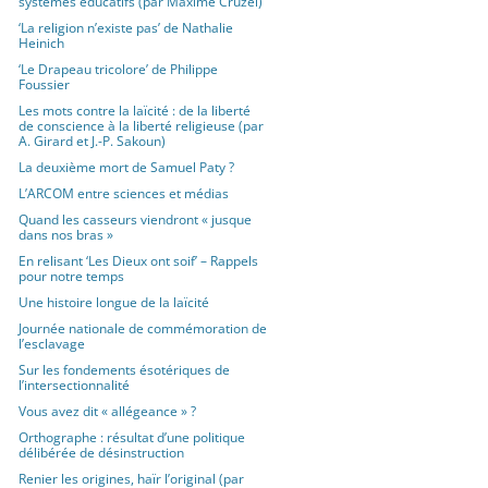
systèmes éducatifs (par Maxime Cruzel)
‘La religion n’existe pas’ de Nathalie
Heinich
‘Le Drapeau tricolore’ de Philippe
Foussier
Les mots contre la laïcité : de la liberté
de conscience à la liberté religieuse (par
A. Girard et J.-P. Sakoun)
La deuxième mort de Samuel Paty ?
L’ARCOM entre sciences et médias
Quand les casseurs viendront « jusque
dans nos bras »
En relisant ‘Les Dieux ont soif’ – Rappels
pour notre temps
Une histoire longue de la laïcité
Journée nationale de commémoration de
l’esclavage
Sur les fondements ésotériques de
l’intersectionnalité
Vous avez dit « allégeance » ?
Orthographe : résultat d’une politique
délibérée de désinstruction
Renier les origines, haïr l’original (par