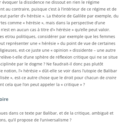
our évoquer la dissidence ne dissout en rien le régime
nt au contraire, puisque c’est à l’intérieur de ce régime et de
ut parler d’« hérésie ». La théorie de Galilée par exemple, du
certes comme « hérésie », mais dans la perspective d’une
est en aucun cas à titre d’« hérésie » qu’elle peut valoir.
s et/ou politiques, considérer par exemple que les femmes
ut représenter une « hérésie » du point de vue de certaines
ligieuses, est-ce juste une « opinion » dissidente – une autre
relève-t-elle d’une sphère de réflexion critique qui ne se situe
sciplinée par le dogme ? Ne faudrait-il donc pas plutôt
 notion, l’« hérésie » dût-elle se voir dans l’utopie de Balibar
lisée », est-ce autre chose que le droit pour chacun de
croire
nt cela que l’on peut appeler la « critique » ?
oire
es dans ce texte par Balibar, et de la critique, ambiguë et
s, qu’il propose de l’universalisme ?