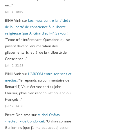
en…
”
Juil 15, 10:10
BINH Vinh
sur
Les mots contre la laïcité :
de la liberté de conscience à la liberté
religieuse (par A. Girard et J.-P. Sakoun)
:
“
Texte très intéressant. Questions qui se
posent devant l’énumération des
glissements, ici et là, de la « Liberté de
Conscience…
”
Juil 12, 22:25
BINH Vinh
sur
L’ARCOM entre sciences et
médias
: “
Je réponds au commentaire de
Renard 1) Vous écrivez ceci : « John
Clauser, physicien reconnu et brillant, ou
François…
”
Juil 12, 14:38
Pierre Drielsma
sur
Michel Onfray
« lecteur » de Condorcet
: “
Onfray comme
Guillemins (que j’aime beaucoup) est un