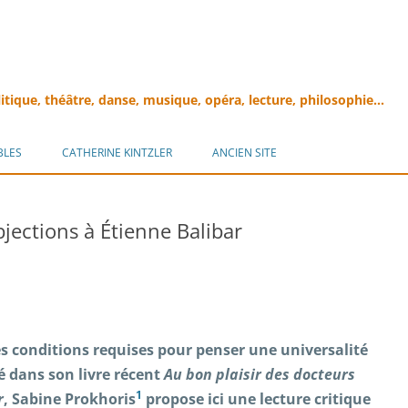
litique, théâtre, danse, musique, opéra, lecture, philosophie…
Aller
au
BLES
CATHERINE KINTZLER
ANCIEN SITE
contenu
jections à Étienne Balibar
es conditions requises pour penser une universalité
gé dans son livre récent
Au bon plaisir des docteurs
1
r
, Sabine Prokhoris
propose ici une lecture critique