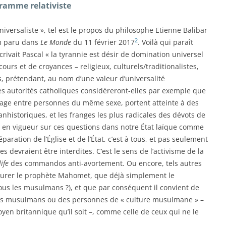
gramme relativiste
niversaliste », tel est le propos du philosophe Etienne Balibar
2
m paru dans
Le Monde
du 11 février 2017
. Voilà qui paraît
écrivait Pascal « la tyrannie est désir de domination universel
ours et de croyances – religieux, culturels/traditionalistes,
es, prétendant, au nom d’une valeur d’universalité
les autorités catholiques considéreront-elles par exemple que
riage entre personnes du même sexe, portent atteinte à des
nhistoriques, et les franges les plus radicales des dévots de
ois en vigueur sur ces questions dans notre État laïque comme
paration de l’Église et de l’État, c’est à tous, et pas seulement
s devraient être interdites. C’est le sens de l’activisme de la
life
des commandos anti-avortement. Ou encore, tels autres
aturer le prophète Mahomet, que déjà simplement le
ous les musulmans ?), et que par conséquent il convient de
e des musulmans ou des personnes de « culture musulmane » –
yen britannique qu’il soit –, comme celle de ceux qui ne le