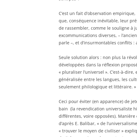
C’est un fait d’observation empirique, 
que, conséquence inévitable, leur préte
de rassembler, comme le souligne à jus
excommunications diverses, – l’ancien 
parle –, et d’insurmontables conflits 
Seule solution alors : non plus la rév
développées dans la réflexion proposé
« pluraliser l’universel ». C’est-à-dire
généralisée entre les langues, les cult
seulement philologique et littéraire. »
Ceci pour éviter (en apparence) de jete
bain (la revendication universaliste
différentes, voire opposées). Manière d
d’après E. Balibar, « de l’universali
« trouver le moyen de civiliser » expli