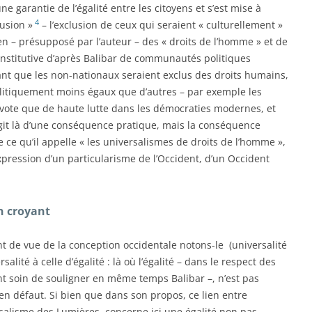
garantie de l’égalité entre les citoyens et s’est mise à
4
usion »
– l’exclusion de ceux qui seraient « culturellement »
ien – présupposé par l’auteur – des « droits de l’homme » et de
constitutive d’après Balibar de communautés politiques
nt que les non-nationaux seraient exclus des droits humains,
itiquement moins égaux que d’autres – par exemple les
 vote que de haute lutte dans les démocraties modernes, et
’agit là d’une conséquence pratique, mais la conséquence
ue ce qu’il appelle « les universalismes de droits de l’homme »,
expression d’un particularisme de l’Occident, d’un Occident
n croyant
int de vue de la conception occidentale notons-le (universalité
salité à celle d’égalité : là où l’égalité – dans le respect des
 soin de souligner en même temps Balibar –, n’est pas
e en défaut. Si bien que dans son propos, ce lien entre
versalisme des Lumières, concerne ici une égalité non pas