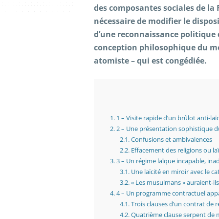
des composantes sociales de la F
nécessaire de modifier le dispos
d’une reconnaissance politique de
conception philosophique du mo
atomiste – qui est congédiée.
1.
1 – Visite rapide d’un brûlot anti-la
2.
2 – Une présentation sophistique d
2.1.
Confusions et ambivalences
2.2.
Effacement des religions ou laï
3.
3 – Un régime laïque incapable, ina
3.1.
Une laïcité en miroir avec le c
3.2.
« Les musulmans » auraient-ils 
4.
4 – Un programme contractuel app
4.1.
Trois clauses d’un contrat de 
4.2.
Quatrième clause serpent de me