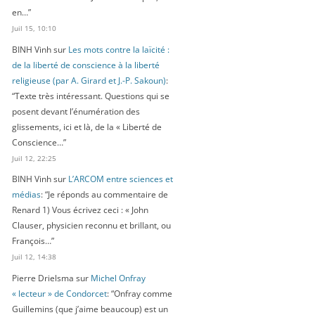
en…
”
Juil 15, 10:10
BINH Vinh
sur
Les mots contre la laïcité :
de la liberté de conscience à la liberté
religieuse (par A. Girard et J.-P. Sakoun)
:
“
Texte très intéressant. Questions qui se
posent devant l’énumération des
glissements, ici et là, de la « Liberté de
Conscience…
”
Juil 12, 22:25
BINH Vinh
sur
L’ARCOM entre sciences et
médias
: “
Je réponds au commentaire de
Renard 1) Vous écrivez ceci : « John
Clauser, physicien reconnu et brillant, ou
François…
”
Juil 12, 14:38
Pierre Drielsma
sur
Michel Onfray
« lecteur » de Condorcet
: “
Onfray comme
Guillemins (que j’aime beaucoup) est un