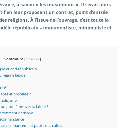
rance, à savoir « les musulmans ». Il serait alors
itif en leur proposant un contrat, point d’entrée
s religions. À l’issue de l’ouvrage, c’est toute la
dèle républicain – immanentiste, minimaliste et
Sommaire
[
masquer
]
ïque et anti-républicain
u régime laïque
cité ?
dapté et obsolète ?
atholicisme
un problème avec la laïcité ?
aremment dérisoire
reconnaissance
r : le financement public des cultes