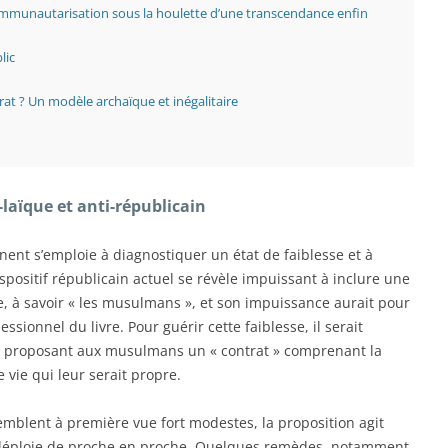
ommunautarisation sous la houlette d’une transcendance enfin
lic
rat ? Un modèle archaïque et inégalitaire
i-laïque et anti-républicain
anent s’emploie à diagnostiquer un état de faiblesse
et à
spositif républicain actuel se révèle impuissant à inclure une
, à savoir « les musulmans », et son impuissance aurait pour
ssionnel du livre. Pour guérir cette faiblesse, il serait
 en proposant aux musulmans un « contrat » comprenant la
 vie qui leur serait propre.
mblent à première vue fort modestes, la proposition agit
déploie de proche en proche. Quelques remèdes, notamment