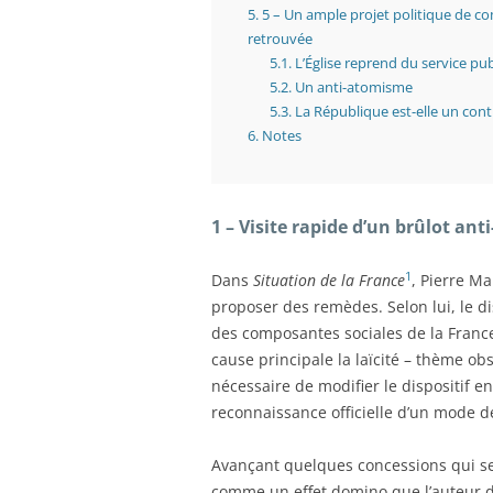
5.
5 – Un ample projet politique de c
retrouvée
5.1.
L’Église reprend du service pub
5.2.
Un anti-atomisme
5.3.
La République est-elle un cont
6.
Notes
1 – Visite rapide d’un brûlot ant
1
Dans
Situation de la France
, Pierre M
proposer des remèdes. Selon lui, le di
des composantes sociales de la France
cause principale la laïcité – thème obse
nécessaire de modifier le dispositif
reconnaissance officielle d’un mode de
Avançant quelques concessions qui se
comme un effet domino que l’auteur 