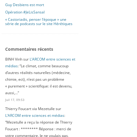
Guy Desbiens est mort
Opération #JeLisSansal
« Castoriadis, penser l’époque » une
série de podcasts sur le site Hérétiques
Commentaires récents
BINH Vinh
sur
L’ARCOM entre sciences et
médias
: “
Le climat, comme beaucoup
d’autres réalités naturelles (médecine,
chimie, ect), n’est pas un problème
« purement » scientifique: il est devenu,
aussi,…
”
Juil 17, 09:53
Thierry Foucart via Mezetulle
sur
L’ARCOM entre sciences et médias
:
“
Mezetulle a reçu la réponse de Thierry
Foucart : ******** Réponse : merci de
votre commentaire. Je ne voulais pas,