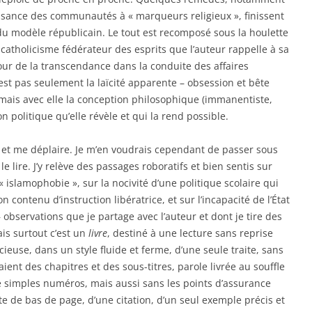
ssance des communautés à « marqueurs religieux », finissent
u modèle républicain. Le tout est recomposé sous la houlette
catholicisme fédérateur des esprits que l’auteur rappelle à sa
etour de la transcendance dans la conduite des affaires
’est pas seulement la laïcité apparente – obsession et bête
, mais avec elle la conception philosophique (immanentiste,
on politique qu’elle révèle et qui la rend possible.
r et me déplaire. Je m’en voudrais cependant de passer sous
à le lire. J’y relève des passages roboratifs et bien sentis sur
 « islamophobie », sur la nocivité d’une politique scolaire qui
 contenu d’instruction libératrice, et sur l’incapacité de l’État
 observations que je partage avec l’auteur et dont je tire des
is surtout c’est un
livre
, destiné à une lecture sans reprise
cieuse, dans un style fluide et ferme, d’une seule traite, sans
aient des chapitres et des sous-titres, parole livrée au souffle
e simples numéros, mais aussi sans les points d’assurance
e de bas de page, d’une citation, d’un seul exemple précis et