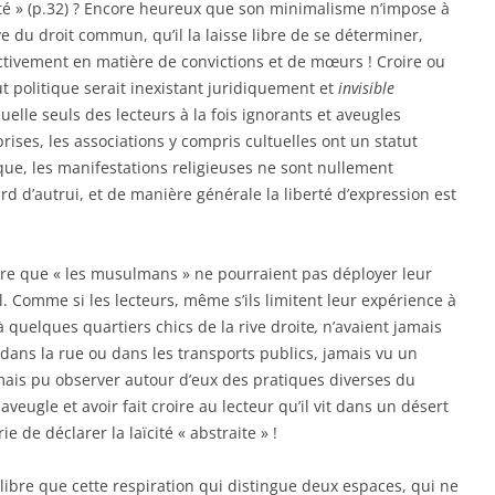
iété » (p.32) ? Encore heureux que son minimalisme n’impose à
ve du droit commun, qu’il la laisse libre de se déterminer,
ctivement en matière de convictions et de mœurs ! Croire ou
ut politique serait inexistant juridiquement et
invisible
elle seuls des lecteurs à la fois ignorants et aveugles
rises, les associations y compris cultuelles ont un statut
tique, les manifestations religieuses ne sont nullement
ard d’autrui, et de manière générale la liberté d’expression est
 livre que « les musulmans » ne pourraient pas déployer leur
al. Comme si les lecteurs, même s’ils limitent leur expérience à
à quelques quartiers chics de la rive droite
,
n’avaient jamais
dans la rue ou dans les transports publics, jamais vu un
ais pu observer autour d’eux des pratiques diverses du
aveugle et avoir fait croire au lecteur qu’il vit dans un désert
ie de déclarer la laïcité « abstraite » !
s libre que cette respiration qui distingue deux espaces, qui ne