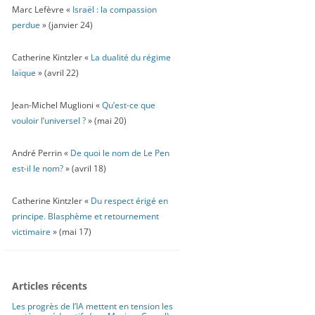
Marc Lefèvre «
Israël : la compassion
perdue
» (janvier 24)
Catherine Kintzler «
La dualité du régime
laïque
» (avril 22)
Jean-Michel Muglioni «
Qu’est-ce que
vouloir l’universel ?
» (mai 20)
André Perrin «
De quoi le nom de Le Pen
est-il le nom?
» (avril 18)
Catherine Kintzler «
Du respect érigé en
principe. Blasphème et retournement
victimaire
» (mai 17)
Articles récents
Les progrès de l’IA mettent en tension les