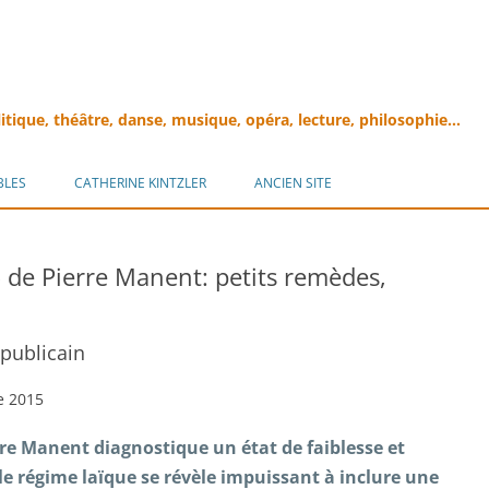
litique, théâtre, danse, musique, opéra, lecture, philosophie…
Aller
au
BLES
CATHERINE KINTZLER
ANCIEN SITE
contenu
» de Pierre Manent: petits remèdes,
épublicain
e 2015
rre Manent diagnostique un état de faiblesse
et
le régime laïque se révèle impuissant à inclure une