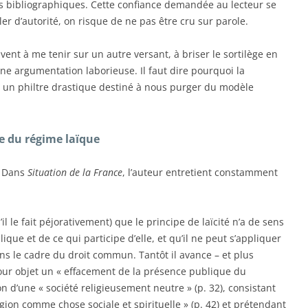
s bibliographiques. Cette confiance demandée au lecteur se
er d’autorité, on risque de ne pas être cru sur parole.
vent à me tenir sur un autre versant, à briser le sortilège en
ne argumentation laborieuse. Il faut dire pourquoi la
un philtre drastique destiné à nous purger du modèle
e du régime laïque
é. Dans
Situation de la France
, l’auteur entretient constamment
’il le fait péjorativement) que le principe de laïcité n’a de sens
que et de ce qui participe d’elle, et qu’il ne peut s’appliquer
 dans le cadre du droit commun. Tantôt il avance – et plus
our objet un « effacement de la présence publique du
tion d’une « société religieusement neutre » (p. 32), consistant
ligion comme chose sociale et spirituelle » (p. 42) et prétendant