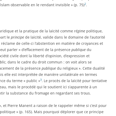
2
islam observable en le rendant invisible » (p. 75)
.
 juridique et la pratique de la laïcité comme
régime
politique,
part le
principe
de laïcité, valide dans le domaine de l’autorité
i réclame de celle-ci l’abstention en matière de croyances et
peut parler « d’effacement de la présence
publique
du
société civile dont la liberté d’opinion, d’expression et
blic
, dans le cadre du droit commun : on voit alors se
ffacement de la présence
publique
du religieux ». Cette dualité
s elle est interprétée de manière unilatérale en termes
3
ence du terme « public »
. Le procès de la laïcité pour tentative
eau, mais le procédé qui le soutient ici s’apparente à un
tir la substance du fromage en regardant ses trous.
», et Pierre Manent a raison de le rappeler même si c’est pour
 politique » (p. 165). Mais pourquoi déplorer que ce principe