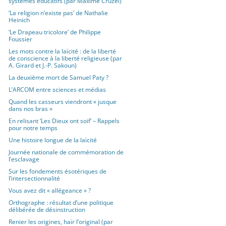
systèmes éducatifs (par Maxime Cruzel)
‘La religion n’existe pas’ de Nathalie
Heinich
‘Le Drapeau tricolore’ de Philippe
Foussier
Les mots contre la laïcité : de la liberté
de conscience à la liberté religieuse (par
A. Girard et J.-P. Sakoun)
La deuxième mort de Samuel Paty ?
L’ARCOM entre sciences et médias
Quand les casseurs viendront « jusque
dans nos bras »
En relisant ‘Les Dieux ont soif’ – Rappels
pour notre temps
Une histoire longue de la laïcité
Journée nationale de commémoration de
l’esclavage
Sur les fondements ésotériques de
l’intersectionnalité
Vous avez dit « allégeance » ?
Orthographe : résultat d’une politique
délibérée de désinstruction
Renier les origines, haïr l’original (par