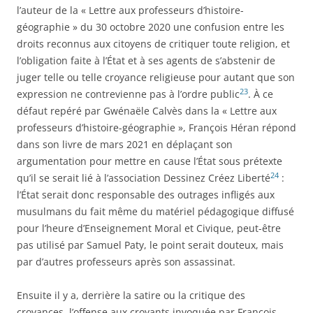
l’auteur de la « Lettre aux professeurs d’histoire-
géographie » du 30 octobre 2020 une confusion entre les
droits reconnus aux citoyens de critiquer toute religion, et
l’obligation faite à l’État et à ses agents de s’abstenir de
juger telle ou telle croyance religieuse pour autant que son
23
expression ne contrevienne pas à l’ordre public
. À ce
défaut repéré par Gwénaële Calvès dans la « Lettre aux
professeurs d’histoire-géographie », François Héran répond
dans son livre de mars 2021 en déplaçant son
argumentation pour mettre en cause l’État sous prétexte
24
qu’il se serait lié à l’association Dessinez Créez Liberté
:
l’État serait donc responsable des outrages infligés aux
musulmans du fait même du matériel pédagogique diffusé
pour l’heure d’Enseignement Moral et Civique, peut-être
pas utilisé par Samuel Paty, le point serait douteux, mais
par d’autres professeurs après son assassinat.
Ensuite il y a, derrière la satire ou la critique des
croyances, l’offense aux croyants invoquée par François