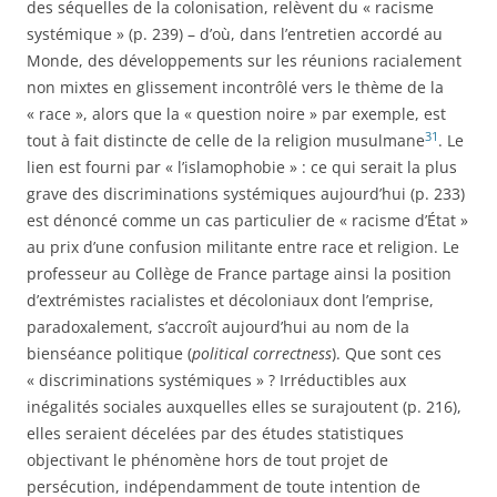
des séquelles de la colonisation, relèvent du « racisme
systémique » (p. 239) – d’où, dans l’entretien accordé au
Monde, des développements sur les réunions racialement
non mixtes en glissement incontrôlé vers le thème de la
« race », alors que la « question noire » par exemple, est
31
tout à fait distincte de celle de la religion musulmane
. Le
lien est fourni par « l’islamophobie » : ce qui serait la plus
grave des discriminations systémiques aujourd’hui (p. 233)
est dénoncé comme un cas particulier de « racisme d’État »
au prix d’une confusion militante entre race et religion. Le
professeur au Collège de France partage ainsi la position
d’extrémistes racialistes et décoloniaux dont l’emprise,
paradoxalement, s’accroît aujourd’hui au nom de la
bienséance politique (
political correctness
). Que sont ces
« discriminations systémiques » ? Irréductibles aux
inégalités sociales auxquelles elles se surajoutent (p. 216),
elles seraient décelées par des études statistiques
objectivant le phénomène hors de tout projet de
persécution, indépendamment de toute intention de