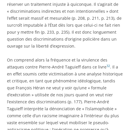
réserver un traitement injuste à quiconque. Il s’agirait de
« discriminations indirectes et non intentionnelles » dont
l’effet serait massif et mesurable (p. 208, p. 211, p. 213), de
surcroît imputable à l’État dès lors que celui-ci ne fait rien
pour y mettre fin (p. 233, p. 235). Il est donc longuement
question des discriminations d’origine policière dans un
ouvrage sur la liberté d’expression.
On comprend alors la fréquence et la virulence des
32
attaques contre Pierre-André Taguieff dans ce livre
. Il a
en effet soumis cette victimisation à une analyse historique
et critique, en tant que phénomène idéologique, tandis
que François Héran ne veut y voir qu’une « formule
d’exécration » utilisée de nos jours quand on veut nier
l’existence des discriminations (p. 177). Pierre-André
Taguieff interprète la dénonciation de « l’islamophobie »
comme celle d’un racisme imaginaire à l’intérieur du plus
vaste ensemble sur lequel veut mobiliser le pseudo-
antiracisme politique : l’opération ne progresse qu’à