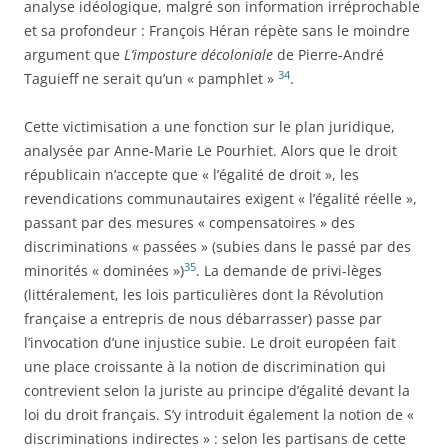
analyse idéologique, malgré son information irréprochable
et sa profondeur : François Héran répète sans le moindre
argument que
L’imposture décoloniale
de Pierre-André
34
Taguieff ne serait qu’un « pamphlet »
.
Cette victimisation a une fonction sur le plan juridique,
analysée par Anne-Marie Le Pourhiet. Alors que le droit
républicain n’accepte que « l’égalité de droit », les
revendications communautaires exigent « l’égalité réelle »,
passant par des mesures « compensatoires » des
discriminations « passées » (subies dans le passé par des
35
minorités « dominées »)
. La demande de privi-lèges
(littéralement, les lois particulières dont la Révolution
française a entrepris de nous débarrasser) passe par
l’invocation d’une injustice subie. Le droit européen fait
une place croissante à la notion de discrimination qui
contrevient selon la juriste au principe d’égalité devant la
loi du droit français. S’y introduit également la notion de «
discriminations indirectes » : selon les partisans de cette