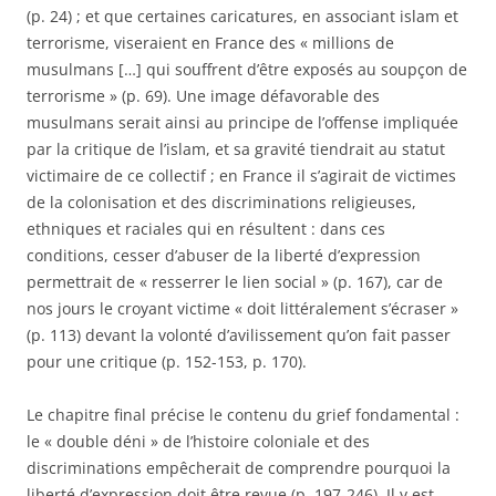
(p. 24) ; et que certaines caricatures, en associant islam et
terrorisme, viseraient en France des « millions de
musulmans […] qui souffrent d’être exposés au soupçon de
terrorisme » (p. 69). Une image défavorable des
musulmans serait ainsi au principe de l’offense impliquée
par la critique de l’islam, et sa gravité tiendrait au statut
victimaire de ce collectif ; en France il s’agirait de victimes
de la colonisation et des discriminations religieuses,
ethniques et raciales qui en résultent : dans ces
conditions, cesser d’abuser de la liberté d’expression
permettrait de « resserrer le lien social » (p. 167), car de
nos jours le croyant victime « doit littéralement s’écraser »
(p. 113) devant la volonté d’avilissement qu’on fait passer
pour une critique (p. 152-153, p. 170).
Le chapitre final précise le contenu du grief fondamental :
le « double déni » de l’histoire coloniale et des
discriminations empêcherait de comprendre pourquoi la
liberté d’expression doit être revue (p. 197-246). Il y est