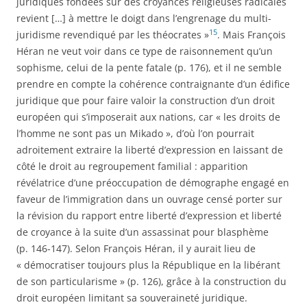
juridiques fondées sur des croyances religieuses radicales
revient […] à mettre le doigt dans l’engrenage du multi-
15
juridisme revendiqué par les théocrates »
. Mais François
Héran ne veut voir dans ce type de raisonnement qu’un
sophisme, celui de la pente fatale (p. 176), et il ne semble
prendre en compte la cohérence contraignante d’un édifice
juridique que pour faire valoir la construction d’un droit
européen qui s’imposerait aux nations, car « les droits de
l’homme ne sont pas un Mikado », d’où l’on pourrait
adroitement extraire la liberté d’expression en laissant de
côté le droit au regroupement familial : apparition
révélatrice d’une préoccupation de démographe engagé en
faveur de l’immigration dans un ouvrage censé porter sur
la révision du rapport entre liberté d’expression et liberté
de croyance à la suite d’un assassinat pour blasphème
(p. 146-147). Selon François Héran, il y aurait lieu de
« démocratiser toujours plus la République en la libérant
de son particularisme » (p. 126), grâce à la construction du
droit européen limitant sa souveraineté juridique.