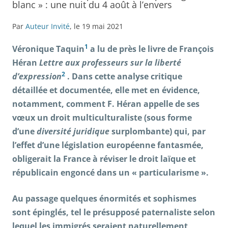
blanc » : une nuit du 4 août à l’envers
Par
Auteur Invité
, le 19 mai 2021
1
Véronique Taquin
a lu de près le livre de François
Héran
Lettre aux professeurs sur la liberté
2
d’expression
. Dans cette analyse critique
détaillée et documentée, elle met en évidence,
notamment, comment F. Héran appelle de ses
v
œ
ux un droit multiculturaliste (sous forme
d’une
diversité juridique
surplombante) qui, par
l’effet d’une législation européenne fantasmée,
obligerait la France à réviser le droit laïque et
républicain engoncé dans un « particularisme ».
Au passage quelques énormités et sophismes
sont épinglés, tel le présupposé paternaliste selon
lequel les immigrés seraient naturellement