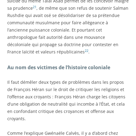
suicide
du même Talal Asad permet de les concevoir malgré
21
sa prudence
, de même que son refus de soutenir Salman
Rushdie qui avait osé se désolidariser de sa prétendue
communauté musulmane pour faire allégeance à
l’ancienne puissance coloniale. Et pourtant cet
anthropologue fait autorité dans une mouvance
décoloniale qui propage sa doctrine pour contester en
22
France laïcité et valeurs républicaines
.
Au nom des victimes de l’histoire coloniale
Il faut démêler deux types de problèmes dans les propos
de François Héran sur le droit de critiquer les religions et
l’offense aux croyants : François Héran charge les citoyens
d’une obligation de neutralité qui incombe à l’État, et cela
en confondant critique des croyances et offense aux
croyants.
C
omme l’explique Gwénaële Calvès, il y a d’abord chez