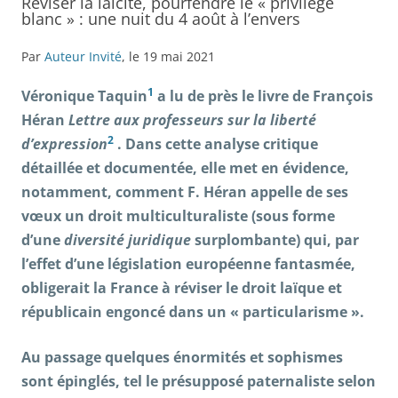
Réviser la laïcité, pourfendre le « privilège
blanc » : une nuit du 4 août à l’envers
Par
Auteur Invité
, le 19 mai 2021
1
Véronique Taquin
a lu de près le livre de François
Héran
Lettre aux professeurs sur la liberté
2
d’expression
. Dans cette analyse critique
détaillée et documentée, elle met en évidence,
notamment, comment F. Héran appelle de ses
v
œ
ux un droit multiculturaliste (sous forme
d’une
diversité juridique
surplombante) qui, par
l’effet d’une législation européenne fantasmée,
obligerait la France à réviser le droit laïque et
républicain engoncé dans un « particularisme ».
Au passage quelques énormités et sophismes
sont épinglés, tel le présupposé paternaliste selon