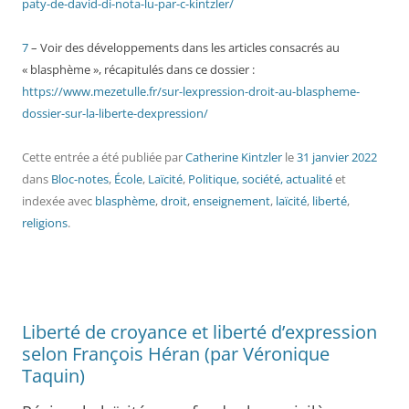
paty-de-david-di-nota-lu-par-c-kintzler/
7
– Voir des développements dans les articles consacrés au
« blasphème », récapitulés dans ce dossier :
https://www.mezetulle.fr/sur-lexpression-droit-au-blaspheme-
dossier-sur-la-liberte-dexpression/
Cette entrée a été publiée
par
Catherine Kintzler
le
31 janvier 2022
dans
Bloc-notes
,
École
,
Laïcité
,
Politique, société, actualité
et
indexée avec
blasphème
,
droit
,
enseignement
,
laïcité
,
liberté
,
religions
.
Liberté de croyance et liberté d’expression
selon François Héran (par Véronique
Taquin)