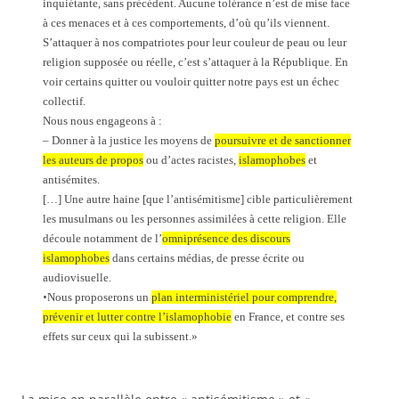
inquiétante, sans précédent. Aucune tolérance n’est de mise face
à ces menaces et à ces comportements, d’où qu’ils viennent.
S’attaquer à nos compatriotes pour leur couleur de peau ou leur
religion supposée ou réelle, c’est s’attaquer à la République. En
voir certains quitter ou vouloir quitter notre pays est un échec
collectif.
Nous nous engageons à :
– Donner à la justice les moyens de
poursuivre et de sanctionner
les auteurs de propos
ou d’actes racistes,
islamophobes
et
antisémites.
[…]
Une autre haine [que l’antisémitisme] cible particulièrement
les musulmans ou les personnes assimilées à cette religion. Elle
découle notamment de l’
omniprésence des discours
islamophobes
dans certains médias, de presse écrite ou
audiovisuelle.
•
Nous proposerons un
plan interministériel pour comprendre,
prévenir et lutter contre l’islamophobie
en France, et contre ses
effets sur ceux qui la subissent.»