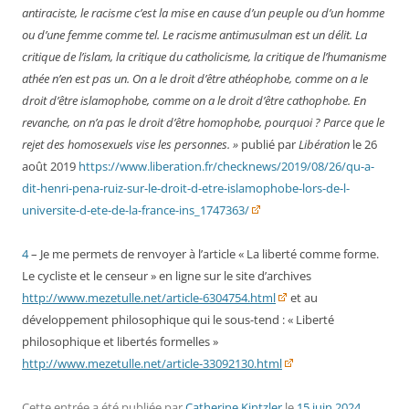
antiraciste, le racisme c’est la mise en cause d’un peuple ou d’un homme
ou d’une femme comme tel. Le racisme antimusulman est un délit. La
critique de l’islam, la critique du catholicisme, la critique de l’humanisme
athée n’en est pas un. On a le droit d’être athéophobe, comme on a le
droit d’être islamophobe, comme on a le droit d’être cathophobe. En
revanche, on n’a pas le droit d’être homophobe, pourquoi ? Parce que le
rejet des homosexuels vise les personnes. »
publié par
Libération
le 26
août 2019
https://www.liberation.fr/checknews/2019/08/26/qu-a-
dit-henri-pena-ruiz-sur-le-droit-d-etre-islamophobe-lors-de-l-
universite-d-ete-de-la-france-ins_1747363/
4
– Je me permets de renvoyer à l’article « La liberté comme forme.
Le cycliste et le censeur » en ligne sur le site d’archives
http://www.mezetulle.net/article-6304754.html
et au
développement philosophique qui le sous-tend : « Liberté
philosophique et libertés formelles »
http://www.mezetulle.net/article-33092130.html
Cette entrée a été publiée
par
Catherine Kintzler
le
15 juin 2024