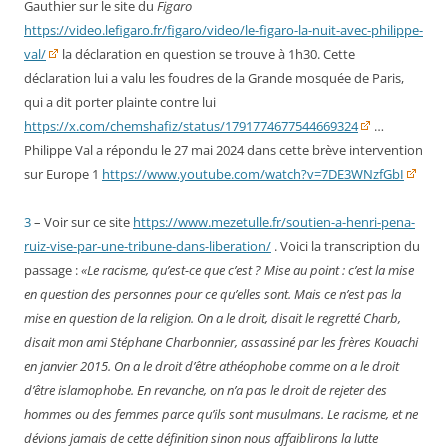
Gauthier sur le site du
Figaro
https://video.lefigaro.fr/figaro/video/le-figaro-la-nuit-avec-philippe-
val/
la déclaration en question se trouve à 1h30. Cette
déclaration lui a valu les foudres de la Grande mosquée de Paris,
qui a dit porter plainte contre lui
https://x.com/chemshafiz/status/1791774677544669324
…
Philippe Val a répondu le 27 mai 2024 dans cette brève intervention
sur Europe 1
https://www.youtube.com/watch?v=7DE3WNzfGbI
3
– Voir sur ce site
https://www.mezetulle.fr/soutien-a-henri-pena-
ruiz-vise-par-une-tribune-dans-liberation/
. Voici la transcription du
passage :
«Le racisme, qu’est-ce que c’est ? Mise au point : c’est la mise
en question des personnes pour ce qu’elles sont. Mais ce n’est pas la
mise en question de la religion. On a le droit, disait le regretté Charb,
disait mon ami Stéphane Charbonnier, assassiné par les frères Kouachi
en janvier 2015. On a le droit d’être athéophobe comme on a le droit
d’être islamophobe. En revanche, on n’a pas le droit de rejeter des
hommes ou des femmes parce qu’ils sont musulmans. Le racisme, et ne
dévions jamais de cette définition sinon nous affaiblirons la lutte