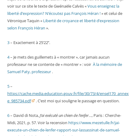
voir sur ce site le texte de Gwénaële Calvès «
Vous enseignez la
liberté d’expression? N’écoutez pas François Héran !
» et celui de
Véronique Taquin «
Liberté de croyance et liberté d’expression
selon François Héran
».
3
– Exactement à 25’22’’.
4
– Je mets des guillemets à « montrer », car jamais aucun
professeur ne se contente de « montrer » : voir
À la mémoire de
Samuel Paty, professeur
.
5
–
https://cache.media.education.gouv.fr/file/30/73/4/ensel170_annex
e_985734.pdf
. C’est moi qui souligne le passage en question.
6
– David di Nota,
J’ai exécuté un chien de l’enfer
…, Paris : Cherche-
Midi, 2021, p. 57. Voir la recension
https://www.mezetulle.fr/jai-
execute-un-chien-de-lenfer-rapport-sur-lassassinat-de-samuel-