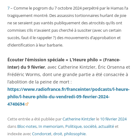
7
– Comme le pogrom du 7 octobre 2024 perpétré par le Hamas l’a
tragiquement montré. Des assassins tortionnaires hurlant de joie
ne se seraient pas vantés publiquement des atrocités qu’ils ont
commises s’ils n’avaient pas cherché à susciter (avec un certain
succès, faut-il le rappeler ?) des mouvements d’approbation et
d’identification à leur barbarie.
Écouter l’émission spéciale « L’Heure philo » (France-
Inter) du 9 février
, avec Catherine Kintzler, Éric Orsenna et
Frédéric Worms, dont une grande partie a été consacrée à
l’abolition de la peine de mort :
https://www.radiofrance.fr/franceinter/podcasts/l-heure-
philo/l-heure-philo-du-vendredi-09-fevrier-2024-
4740694
Cette entrée a été publiée
par
Catherine Kintzler
le
10 février 2024
dans
Bloc-notes
,
In memoriam
,
Politique, société, actualité
et
indexée avec
Condorcet
,
droit
,
philosophie
.