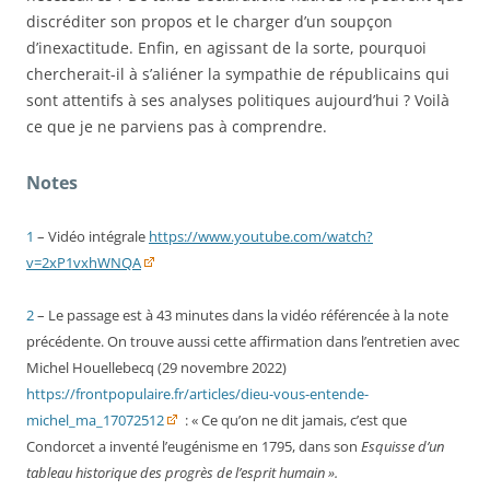
discréditer son propos et le charger d’un soupçon
d’inexactitude. Enfin, en agissant de la sorte, pourquoi
chercherait-il à s’aliéner la sympathie de républicains qui
sont attentifs à ses analyses politiques aujourd’hui ? Voilà
ce que je ne parviens pas à comprendre.
Notes
1
– Vidéo intégrale
https://www.youtube.com/watch?
v=2xP1vxhWNQA
2
– Le passage est à 43 minutes dans la vidéo référencée à la note
précédente. On trouve aussi cette affirmation dans l’entretien avec
Michel Houellebecq (29 novembre 2022)
https://frontpopulaire.fr/articles/dieu-vous-entende-
michel_ma_17072512
: « Ce qu’on ne dit jamais, c’est que
Condorcet a inventé l’eugénisme en 1795, dans son
Esquisse d’un
tableau historique des progrès de l’esprit humain
».