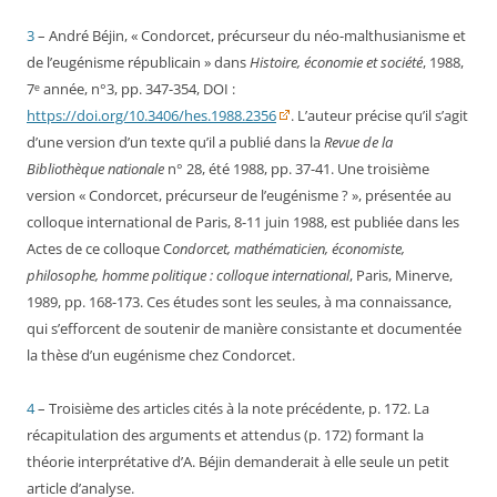
3
– André Béjin, « Condorcet, précurseur du néo-malthusianisme et
de l’eugénisme républicain » dans
Histoire, économie et société
, 1988,
7ᵉ année, n°3, pp. 347-354, DOI :
https://doi.org/10.3406/hes.1988.2356
. L’auteur précise qu’il s’agit
d’une version d’un texte qu’il a publié dans la
Revue de la
Bibliothèque nationale
n° 28, été 1988, pp. 37-41. Une troisième
version « Condorcet, précurseur de l’eugénisme ? », présentée au
colloque international de Paris, 8-11 juin 1988, est publiée dans les
Actes de ce colloque C
ondorcet, mathématicien, économiste,
philosophe, homme politique : colloque international
, Paris, Minerve,
1989, pp. 168-173. Ces études sont les seules, à ma connaissance,
qui s’efforcent de soutenir de manière consistante et documentée
la thèse d’un eugénisme chez Condorcet.
4
– Troisième des articles cités à la note précédente, p. 172. La
récapitulation des arguments et attendus (p. 172) formant la
théorie interprétative d’A. Béjin demanderait à elle seule un petit
article d’analyse.