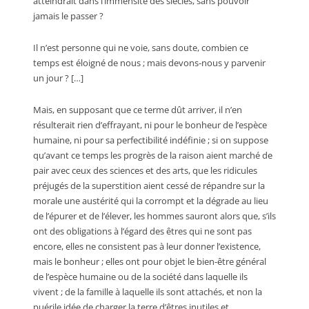
atteindrait dans l’immensité des siècles, sans pouvoir
jamais le passer ?
Il n’est personne qui ne voie, sans doute, combien ce
temps est éloigné de nous ; mais devons-nous y parvenir
un jour ? […]
Mais, en supposant que ce terme dût arriver, il n’en
résulterait rien d’effrayant, ni pour le bonheur de l’espèce
humaine, ni pour sa perfectibilité indéfinie ; si on suppose
qu’avant ce temps les progrès de la raison aient marché de
pair avec ceux des sciences et des arts, que les ridicules
préjugés de la superstition aient cessé de répandre sur la
morale une austérité qui la corrompt et la dégrade au lieu
de l’épurer et de l’élever, les hommes sauront alors que, s’ils
ont des obligations à l’égard des êtres qui ne sont pas
encore, elles ne consistent pas à leur donner l’existence,
mais le bonheur ; elles ont pour objet le bien-être général
de l’espèce humaine ou de la société dans laquelle ils
vivent ; de la famille à laquelle ils sont attachés, et non la
puérile idée de charger la terre d’êtres inutiles et