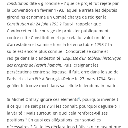
constitution
dite « girondine » ? que ce projet fut rejeté par
la Convention en février 1793, laquelle arrêta les députés
girondins et nomma un Comité chargé de rédiger la
Constitution du 24 juin 1793
? Faut-il rappeler que
Condorcet eut le courage de protester publiquement
contre cette Constitution et que cela lui valut un décret
d’arrestation et sa mise hors la loi en octobre 1793 ? La
suite est encore plus connue : Condorcet se cache et
rédige dans la clandestinité l’
Esquisse d’un tableau historique
des progrès de l’esprit humain.
Puis, craignant les
persécutions contre sa logeuse, il fuit, erre dans le sud de
Paris et est arrêté à Bourg-la-Reine le 27 mars 1794. Son
geôlier le trouve mort dans sa cellule le lendemain matin.
6
Si Michel Onfray ignore ces éléments
, pourquoi invente-t-
il ce qu’il ne sait pas ? S’il les connaît, pourquoi déguise-t-il
la vérité ? Mais surtout, en quoi cela renforce-t-il ses
positions ? En quoi ces allégations leur sont-elles
nécessaires ? De telles déclarations hâtives ne peuvent que