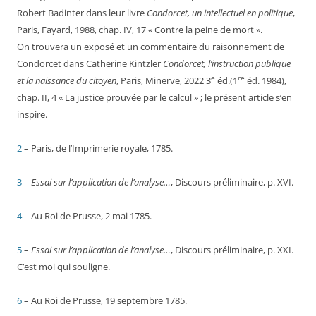
Robert Badinter dans leur livre
Condorcet, un intellectuel en politique
,
Paris, Fayard, 1988, chap. IV, 17 « Contre la peine de mort ».
On trouvera un exposé et un commentaire du raisonnement de
Condorcet dans Catherine Kintzler
Condorcet, l’instruction publique
e
re
et la naissance du citoyen
, Paris, Minerve, 2022 3
éd.(1
éd. 1984),
chap. II, 4 « La justice prouvée par le calcul » ; le présent article s’en
inspire.
2
– Paris, de l’Imprimerie royale, 1785.
3
–
Essai sur l’application de l’analyse…
, Discours préliminaire, p. XVI.
4
– Au Roi de Prusse, 2 mai 1785.
5
–
Essai sur l’application de l’analyse…
, Discours préliminaire, p. XXI.
C’est moi qui souligne.
6
– Au Roi de Prusse, 19 septembre 1785.