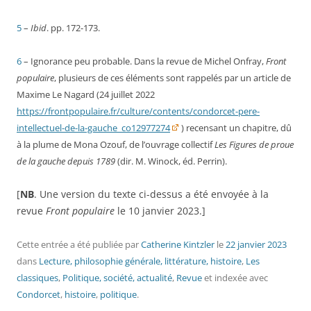
5
–
Ibid
. pp. 172-173.
6
– Ignorance peu probable. Dans la revue de Michel Onfray,
Front
populaire
, plusieurs de ces éléments sont rappelés par un article de
Maxime Le Nagard (24 juillet 2022
https://frontpopulaire.fr/culture/contents/condorcet-pere-
intellectuel-de-la-gauche_co12977274
) recensant un chapitre, dû
à la plume de Mona Ozouf, de l’ouvrage collectif
Les Figures de proue
de la gauche depuis 1789
(dir. M. Winock, éd. Perrin).
[
NB
. Une version du texte ci-dessus a été envoyée à la
revue
Front populaire
le 10 janvier 2023.]
Cette entrée a été publiée
par
Catherine Kintzler
le
22 janvier 2023
dans
Lecture, philosophie générale, littérature, histoire
,
Les
classiques
,
Politique, société, actualité
,
Revue
et indexée avec
Condorcet
,
histoire
,
politique
.