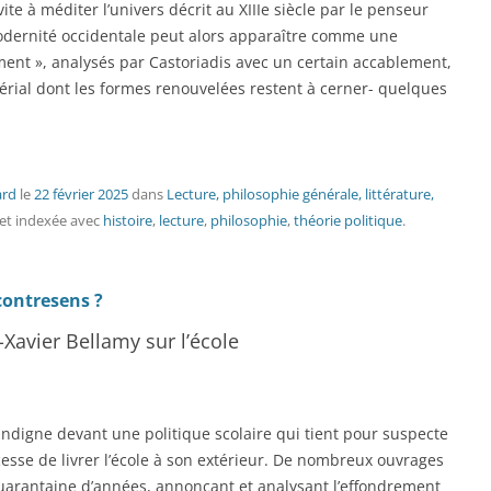
te à méditer l’univers décrit au XIIIe siècle par le penseur
ernité occidentale peut alors apparaître comme une
ment », analysés par Castoriadis avec un certain accablement,
rial dont les formes renouvelées restent à cerner- quelques
ard
le
22 février 2025
dans
Lecture, philosophie générale, littérature,
et indexée avec
histoire
,
lecture
,
philosophie
,
théorie politique
.
contresens ?
-Xavier Bellamy sur l’école
indigne devant une politique scolaire qui tient pour suspecte
cesse de livrer l’école à son extérieur. De nombreux ouvrages
uarantaine d’années, annonçant et analysant l’effondrement