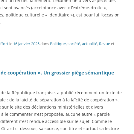
pirent un tel déchaînement. L’examen de divers aspects des
i sont avancés (accointance avec « l’extrême-droite »,
 politique culturelle « identitaire »), est pour lui l’occasion
.
ffort
le
16 janvier 2025
dans
Politique, société, actualité
,
Revue
et
té de coopération ». Un grossier piège sémantique
go de la République française, a publié récemment un texte de
iale : de la laïcité de séparation à la laïcité de coopération ».
ie sur le site des déclarations ministérielles et divers
n à le commenter n’est proposée, aucune autre « parole
différent n’est rendue accessible sur le sujet. Comme le
 Girard ci-dessous, sa source, son titre et surtout sa lecture