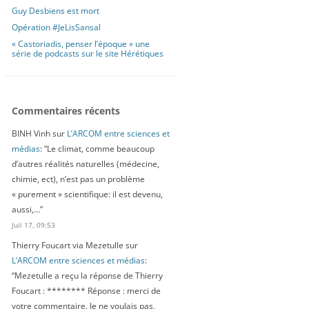
Guy Desbiens est mort
Opération #JeLisSansal
« Castoriadis, penser l’époque » une
série de podcasts sur le site Hérétiques
Commentaires récents
BINH Vinh
sur
L’ARCOM entre sciences et
médias
: “
Le climat, comme beaucoup
d’autres réalités naturelles (médecine,
chimie, ect), n’est pas un problème
« purement » scientifique: il est devenu,
aussi,…
”
Juil 17, 09:53
Thierry Foucart via Mezetulle
sur
L’ARCOM entre sciences et médias
:
“
Mezetulle a reçu la réponse de Thierry
Foucart : ******** Réponse : merci de
votre commentaire. Je ne voulais pas,