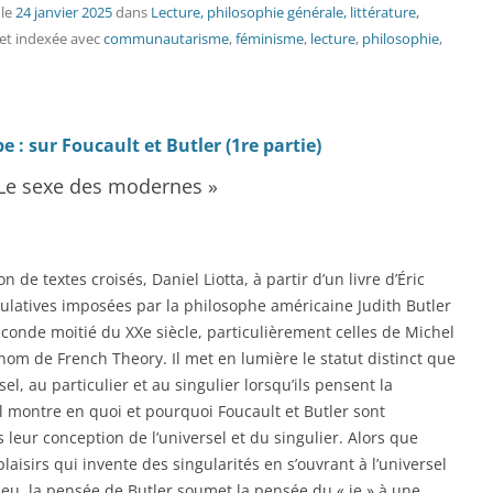
le
24 janvier 2025
dans
Lecture, philosophie générale, littérature,
et indexée avec
communautarisme
,
féminisme
,
lecture
,
philosophie
,
 : sur Foucault et Butler (1re partie)
« Le sexe des modernes »
n de textes croisés, Daniel Liotta, à partir d’un livre d’Éric
ulatives imposées par la philosophe américaine Judith Butler
econde moitié du XXe siècle, particulièrement celles de Michel
nom de French Theory. Il met en lumière le statut distinct que
el, au particulier et au singulier lorsqu’ils pensent la
 Il montre en quoi et pourquoi Foucault et Butler sont
ur conception de l’universel et du singulier. Alors que
aisirs qui invente des singularités en s’ouvrant à l’universel
jeu, la pensée de Butler soumet la pensée du « je » à une