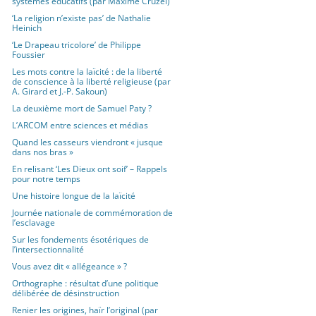
systèmes éducatifs (par Maxime Cruzel)
‘La religion n’existe pas’ de Nathalie
Heinich
‘Le Drapeau tricolore’ de Philippe
Foussier
Les mots contre la laïcité : de la liberté
de conscience à la liberté religieuse (par
A. Girard et J.-P. Sakoun)
La deuxième mort de Samuel Paty ?
L’ARCOM entre sciences et médias
Quand les casseurs viendront « jusque
dans nos bras »
En relisant ‘Les Dieux ont soif’ – Rappels
pour notre temps
Une histoire longue de la laïcité
Journée nationale de commémoration de
l’esclavage
Sur les fondements ésotériques de
l’intersectionnalité
Vous avez dit « allégeance » ?
Orthographe : résultat d’une politique
délibérée de désinstruction
Renier les origines, haïr l’original (par