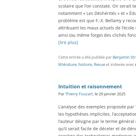
scolaire que l’on constate. On serait t
notamment « Les Déshérités » et « Éd
problème est que F.-X. Bellamy y rec
attribuant les maux actuels de l’école
ainsi (ou même forge) des clichés fon
[lire plus]
Cette entrée a été publiée
par
Benjamin Str
littérature, histoire
,
Revue
et indexée avec
Intuition et raisonnement
Par
Thierry Foucart
, le 29 janvier 2025
L’analyse des exemples proposée par 
les hypothèses implicites, l’acceptat
l’auteur désigne par le terme général 
qu’il serait facile de déceler et de d
prestige des technologies modernes en