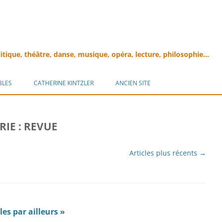
litique, théâtre, danse, musique, opéra, lecture, philosophie…
Aller
au
BLES
CATHERINE KINTZLER
ANCIEN SITE
contenu
RIE :
REVUE
Articles plus récents
→
es par ailleurs »