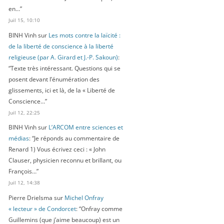
en…
”
Juil 15, 10:10
BINH Vinh
sur
Les mots contre la laïcité :
de la liberté de conscience à la liberté
religieuse (par A. Girard et J.-P. Sakoun)
:
“
Texte très intéressant. Questions qui se
posent devant l’énumération des
glissements, ici et là, de la « Liberté de
Conscience…
”
Juil 12, 22:25
BINH Vinh
sur
L’ARCOM entre sciences et
médias
: “
Je réponds au commentaire de
Renard 1) Vous écrivez ceci : « John
Clauser, physicien reconnu et brillant, ou
François…
”
Juil 12, 14:38
Pierre Drielsma
sur
Michel Onfray
« lecteur » de Condorcet
: “
Onfray comme
Guillemins (que j’aime beaucoup) est un