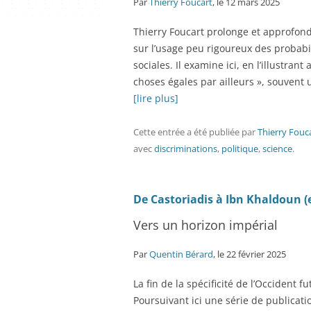
Par
Thierry Foucart
, le 12 mars 2025
Thierry Foucart prolonge et approfond
sur l’usage peu rigoureux des probabil
sociales. Il examine ici, en l’illustra
choses égales par ailleurs », souvent u
[lire plus]
Cette entrée a été publiée
par
Thierry Fouc
avec
discriminations
,
politique
,
science
.
De Castoriadis à Ibn Khaldoun (e
Vers un horizon impérial
Par
Quentin Bérard
, le 22 février 2025
La fin de la spécificité de l’Occident 
Poursuivant ici une série de publicat