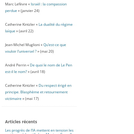
Marc Lefèvre «
Israël : la compassion
perdue
» (janvier 24)
Catherine Kintzler «
La dualité du régime
laïque
» (avril 22)
Jean-Michel Muglioni «
Qu’est-ce que
vouloir l’universel ?
» (mai 20)
André Perrin «
De quoi le nom de Le Pen
est-il le nom?
» (avril 18)
Catherine Kintzler «
Du respect érigé en
principe. Blasphème et retournement
victimaire
» (mai 17)
Articles récents
Les progrès de l’IA mettent en tension les