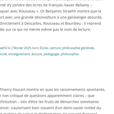
enté d’y joindre des écrits de François-Xavier Bellamy –
uquer avec Rousseau ». Or Benjamin Straehli montre que le
ourt avec une grande désinvolture à une généalogie absurde,
 directement à Descartes, Rousseau et Bourdieu ; il reprend
dés sur ce qui ne mérite même pas le nom de lecture.
aehli
le
2 février 2025
dans
École
,
Lecture, philosophie générale,
école
,
enseignement
,
lecture
,
pédagogie
,
philosophie
.
Thierry Foucart montre en quoi les raisonnements spontanés,
ion non critique de questions apparemment claires – que
d’intuition – loin d’être les fruits de démarches sommaires
énoncer, s’autorisent bien souvent d’un demi-savoir nimbé du
 matière de calcul et d’information. Se croyant dispensé