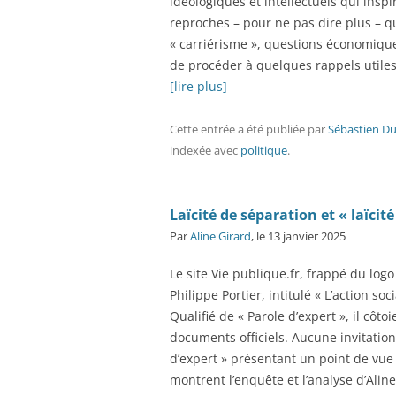
idéologiques et intellectuels qui ins
reproches – pour ne pas dire plus – qu
« carriérisme », questions économiques,
de procéder à quelques rappels utiles
[lire plus]
Cette entrée a été publiée
par
Sébastien Du
indexée avec
politique
.
Laïcité de séparation et « laïci
Par
Aline Girard
, le 13 janvier 2025
Le site Vie publique.fr, frappé du lo
Philippe Portier, intitulé « L’action soc
Qualifié de « Parole d’expert », il côto
documents officiels. Aucune invitatio
d’expert » présentant un point de vue 
montrent l’enquête et l’analyse d’Aline