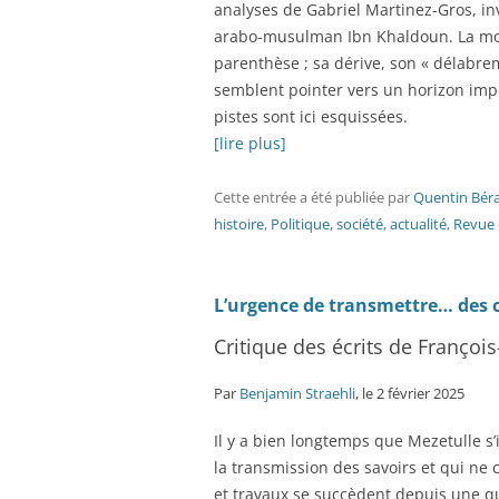
analyses de Gabriel Martinez-Gros, invi
arabo-musulman Ibn Khaldoun. La mod
parenthèse ; sa dérive, son « délabre
semblent pointer vers un horizon impé
pistes sont ici esquissées.
[lire plus]
Cette entrée a été publiée
par
Quentin Bér
histoire
,
Politique, société, actualité
,
Revue
L’urgence de transmettre… des 
Critique des écrits de François
Par
Benjamin Straehli
, le 2 février 2025
Il y a bien longtemps que Mezetulle s’
la transmission des savoirs et qui ne 
et travaux se succèdent depuis une q