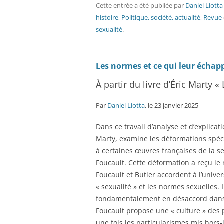
Cette entrée a été publiée
par
Daniel Liotta
histoire
,
Politique, société, actualité
,
Revue
sexualité
.
Les normes et ce qui leur échappe
À partir du livre d’Éric Marty 
Par
Daniel Liotta
, le 23 janvier 2025
Dans ce travail d’analyse et d’explicatio
Marty, examine les déformations spéc
à certaines œuvres françaises de la s
Foucault. Cette déformation a reçu le 
Foucault et Butler accordent à l’univers
« sexualité » et les normes sexuelles.
fondamentalement en désaccord dans le
Foucault propose une « culture » des pl
une fois les particularismes mis hors-