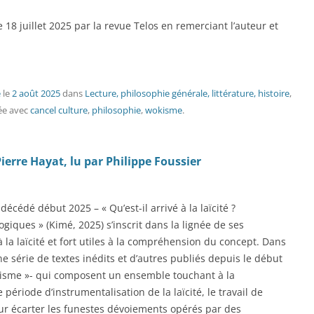
e 18 juillet 2025 par la revue Telos en remerciant l’auteur et
é
le
2 août 2025
dans
Lecture, philosophie générale, littérature, histoire
,
ée avec
cancel culture
,
philosophie
,
wokisme
.
e Pierre Hayat, lu par Philippe Foussier
écédé début 2025 – « Qu’est-il arrivé à la laïcité ?
iques » (Kimé, 2025) s’inscrit dans la lignée de ses
 la laïcité et fort utiles à la compréhension du concept. Dans
e série de textes inédits et d’autres publiés depuis le début
plisme »- qui composent un ensemble touchant à la
 période d’instrumentalisation de la laïcité, le travail de
ur écarter les funestes dévoiements opérés par des