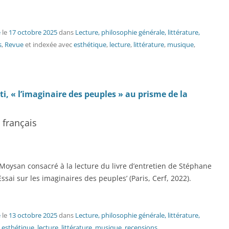
é
le
17 octobre 2025
dans
Lecture, philosophie générale, littérature,
s
,
Revue
et indexée avec
esthétique
,
lecture
,
littérature
,
musique
,
ti, « l’imaginaire des peuples » au prisme de la
 français
 Moysan consacré à la lecture du livre d’entretien de Stéphane
sai sur les imaginaires des peuples’ (Paris, Cerf, 2022).
é
le
13 octobre 2025
dans
Lecture, philosophie générale, littérature,
c
esthétique
,
lecture
,
littérature
,
musique
,
recensions
.