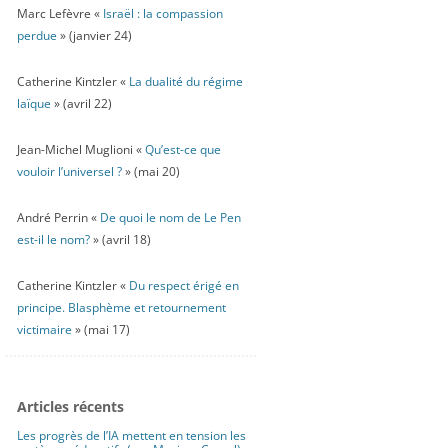
Marc Lefèvre «
Israël : la compassion
perdue
» (janvier 24)
Catherine Kintzler «
La dualité du régime
laïque
» (avril 22)
Jean-Michel Muglioni «
Qu’est-ce que
vouloir l’universel ?
» (mai 20)
André Perrin «
De quoi le nom de Le Pen
est-il le nom?
» (avril 18)
Catherine Kintzler «
Du respect érigé en
principe. Blasphème et retournement
victimaire
» (mai 17)
Articles récents
Les progrès de l’IA mettent en tension les