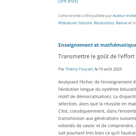
[lire plus]
Cette entrée a été publiée
par
Auteur Invit
littérature, histoire
,
Recensions
,
Revue
et i
Enseignement et mathématiqu
Transmettre le goût de l’effort 
Par
Thierry Foucart
, le 10 août 2025
Analysant l’échec de l’enseignement 
l’évolution longue du système éducatif
motif de démocratisation). La dispariti
sélection, alors que la réussite en math
C’est, conséquemment, dans l’ensembl
transmission aux générations suivantes 
volontés de savoir et de comprendre, e
sait pourtant très bien ce qu’il faudrai