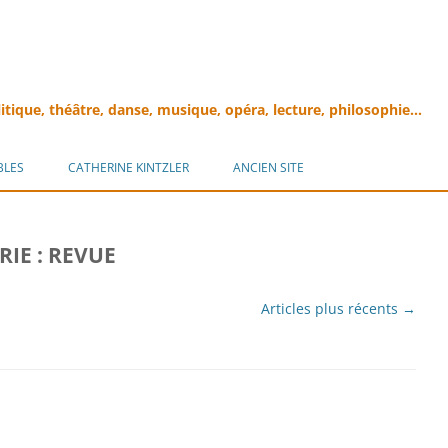
litique, théâtre, danse, musique, opéra, lecture, philosophie…
Aller
au
BLES
CATHERINE KINTZLER
ANCIEN SITE
contenu
RIE :
REVUE
Articles plus récents
→