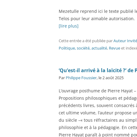
Mezetulle reprend ici le texte publié l
Telos pour leur aimable autorisation.
[lire plus]
Cette entrée a été publiée
par
Auteur Invit
Politique, société, actualité
,
Revue
et index
‘Qu’est-il arrivé à la laïcité ?’ d
Par
Philippe Foussier
, le 2 août 2025
L’ouvrage posthume de Pierre Hayat – d
Propositions philosophiques et pédagog
précédents livres, souvent consacrés à
cet ultime volume, l’auteur propose un
du siècle –« tous réfractaires au sim
philosophie et à la pédagogie. En cette
Pierre Hayat paraît à point nommé po