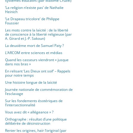
systèmes éducatifs (par Maxime Cruzel)
‘La religion n’existe pas’ de Nathalie
Heinich
‘Le Drapeau tricolore’ de Philippe
Foussier
Les mots contre la laïcité : de la liberté
de conscience à la liberté religieuse (par
A. Girard et J.-P. Sakoun)
La deuxième mort de Samuel Paty ?
L’ARCOM entre sciences et médias
Quand les casseurs viendront « jusque
dans nos bras »
En relisant ‘Les Dieux ont soif’ – Rappels
pour notre temps
Une histoire longue de la laïcité
Journée nationale de commémoration de
l’esclavage
Sur les fondements ésotériques de
l’intersectionnalité
Vous avez dit « allégeance » ?
Orthographe : résultat d’une politique
délibérée de désinstruction
Renier les origines, haïr l’original (par