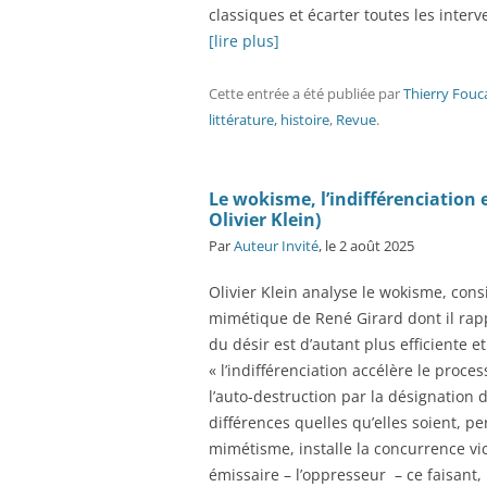
classiques et écarter toutes les inter
[lire plus]
Cette entrée a été publiée
par
Thierry Fouc
littérature, histoire
,
Revue
.
Le wokisme, l’indifférenciation e
Olivier Klein)
Par
Auteur Invité
, le 2 août 2025
Olivier Klein analyse le wokisme, consi
mimétique de René Girard dont il rapp
du désir est d’autant plus efficiente 
« l’indifférenciation accélère le proc
l’auto-destruction par la désignation d
différences quelles qu’elles soient, 
mimétisme, installe la concurrence vic
émissaire – l’oppresseur – ce faisant, il