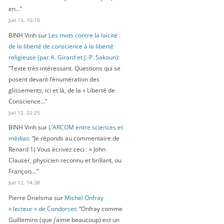
en…
”
Juil 15, 10:10
BINH Vinh
sur
Les mots contre la laïcité :
de la liberté de conscience à la liberté
religieuse (par A. Girard et J.-P. Sakoun)
:
“
Texte très intéressant. Questions qui se
posent devant l’énumération des
glissements, ici et là, de la « Liberté de
Conscience…
”
Juil 12, 22:25
BINH Vinh
sur
L’ARCOM entre sciences et
médias
: “
Je réponds au commentaire de
Renard 1) Vous écrivez ceci : « John
Clauser, physicien reconnu et brillant, ou
François…
”
Juil 12, 14:38
Pierre Drielsma
sur
Michel Onfray
« lecteur » de Condorcet
: “
Onfray comme
Guillemins (que j’aime beaucoup) est un