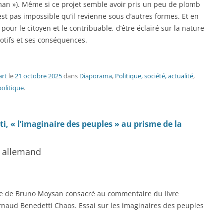
cman »). Même si ce projet semble avoir pris un peu de plomb
n’est pas impossible qu’il revienne sous d’autres formes. Et en
 pour le citoyen et le contribuable, d’être éclairé sur la nature
motifs et ses conséquences.
art
le
21 octobre 2025
dans
Diaporama
,
Politique, société, actualité
,
politique
.
ti, « l’imaginaire des peuples » au prisme de la
e allemand
icle de Bruno Moysan consacré au commentaire du livre
rnaud Benedetti Chaos. Essai sur les imaginaires des peuples