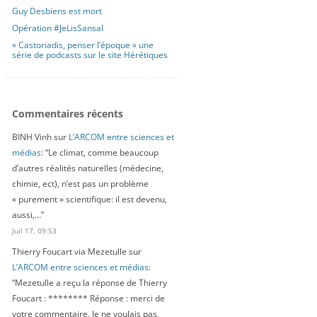
Guy Desbiens est mort
Opération #JeLisSansal
« Castoriadis, penser l’époque » une
série de podcasts sur le site Hérétiques
Commentaires récents
BINH Vinh
sur
L’ARCOM entre sciences et
médias
: “
Le climat, comme beaucoup
d’autres réalités naturelles (médecine,
chimie, ect), n’est pas un problème
« purement » scientifique: il est devenu,
aussi,…
”
Juil 17, 09:53
Thierry Foucart via Mezetulle
sur
L’ARCOM entre sciences et médias
:
“
Mezetulle a reçu la réponse de Thierry
Foucart : ******** Réponse : merci de
votre commentaire. Je ne voulais pas,