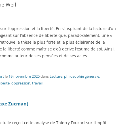
ne Weil
ur l’oppression et la liberté. En s’inspirant de la lecture d’un
ogeant sur l’absence de liberté que, paradoxalement, une «
retrouve la thèse la plus forte et la plus éclairante de la
la liberté comme maîtrise d’où dérive l’estime de soi. Ainsi,
re comme auteur de ses pensées et de ses actes.
art
le
19 novembre 2025
dans
Lecture, philosophie générale,
liberté
,
oppression
,
travail
.
taxe Zucman)
lle reçoit cette analyse de Thierry Foucart sur l’impôt