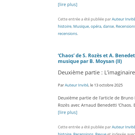
[lire plus]
Cette entrée a été publiée
par
Auteur Invit
histoire
,
Musique, opéra, danse
,
Recension
recensions
.
‘Chaos’ de S. Rozès et A. Benedet
musique par B. Moysan (II)
Deuxième partie : L’imaginaire
Par
Auteur Invité
, le 13 octobre 2025
Deuxième partie de l’article de Bruno
Rozès avec Arnaud Benedetti ‘Chaos. Es
[lire plus]
Cette entrée a été publiée
par
Auteur Invit
histoire
,
Recensions
,
Revue
et indexée ave